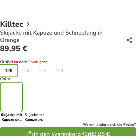
Killtec
Skijacke mit Kapuze und Schneefang in
Orange
89,95 €
Größe
Nur noch 3 verfügbar
128
140
152
164
Color
Skijacke mit
Skijacke mit
Kapuze und
Kapuze und
Schneefang
Schneefang
Warum ändern sich die Preise?
in Orange
in Grau
In den Warenkorb für
89,95 €