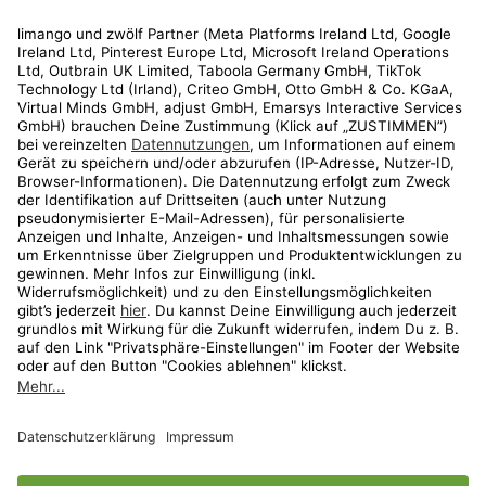
Rechtliches
Kundenservice
Shop
Aktionen
Travel
limango.nl
limango.pl