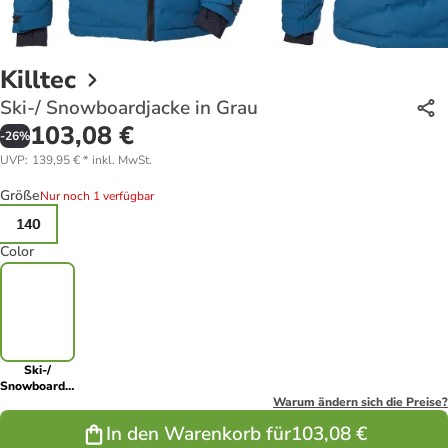
Killtec
Ski-/ Snowboardjacke in Grau
103,08 €
-
26
%
UVP
:
139,95 €
*
inkl. MwSt.
Größe
Nur noch 1 verfügbar
140
Color
Ski-/
Snowboardjacke
in Grau
Warum ändern sich die Preise?
In den Warenkorb für
103,08 €