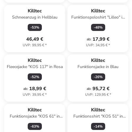
Killtec
Killtec
Schneeanzug in Hellblau
Funktionspoloshirt "Lilleo" in
Grün
-
53
%
-
48
%
46,49 €
17,99 €
ab
:
UVP
:
99,95 €
*
UVP
:
34,95 €
*
Killtec
Killtec
Fleecejacke "KOS 117" in Rosa
Funktionsjacke in Blau
-
52
%
-
26
%
18,99 €
95,72 €
ab
:
ab
:
UVP
:
39,95 €
*
UVP
:
129,95 €
*
Killtec
Killtec
Funktionsjacke "KOS 61" in
Funktionsshirt "KOS 51" in
Türkis
Blau
-
63
%
-
14
%