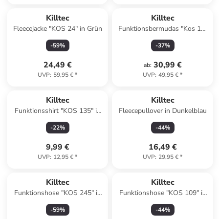
Killtec
Killtec
Fleecejacke "KOS 24" in Grün
Funktionsbermudas "Kos 19"
in Dunkelblau
-
59
%
-
37
%
24,49 €
30,99 €
ab
:
UVP
:
59,95 €
*
UVP
:
49,95 €
*
Killtec
Killtec
Funktionsshirt "KOS 135" in
Fleecepullover in Dunkelblau
Rosa
-
22
%
-
44
%
9,99 €
16,49 €
UVP
:
12,95 €
*
UVP
:
29,95 €
*
Killtec
Killtec
Funktionshose "KOS 245" in
Funktionshose "KOS 109" in
Schwarz
Grün
-
59
%
-
44
%