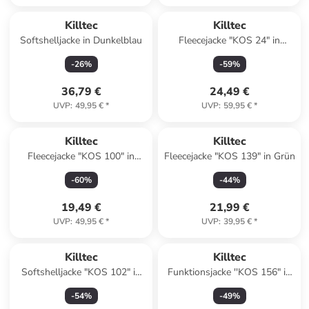
Killtec
Killtec
Softshelljacke in Dunkelblau
Fleecejacke "KOS 24" in
Dunkelblau
-
26
%
-
59
%
36,79 €
24,49 €
UVP
:
49,95 €
*
UVP
:
59,95 €
*
Killtec
Killtec
Fleecejacke "KOS 100" in
Fleecejacke "KOS 139" in Grün
Dunkelblau
-
60
%
-
44
%
19,49 €
21,99 €
UVP
:
49,95 €
*
UVP
:
39,95 €
*
Killtec
Killtec
Softshelljacke "KOS 102" in
Funktionsjacke ''KOS 156" in
Pink
Pink
-
54
%
-
49
%