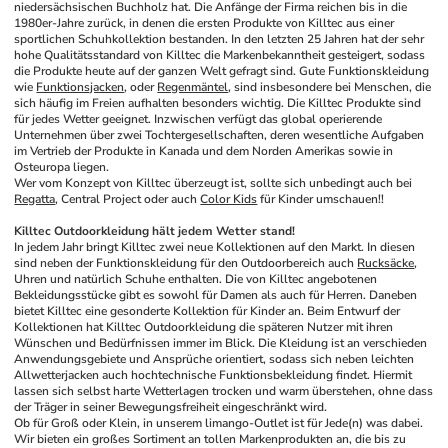
niedersächsischen Buchholz hat. Die Anfänge der Firma reichen bis in die 
1980er-Jahre zurück, in denen die ersten Produkte von Killtec aus einer 
sportlichen Schuhkollektion bestanden. In den letzten 25 Jahren hat der sehr 
hohe Qualitätsstandard von Killtec die Markenbekanntheit gesteigert, sodass 
die Produkte heute auf der ganzen Welt gefragt sind. Gute Funktionskleidung 
wie 
Funktionsjacken
, oder 
Regenmäntel
, sind insbesondere bei Menschen, die 
sich häufig im Freien aufhalten besonders wichtig. Die Killtec Produkte sind 
für jedes Wetter geeignet. Inzwischen verfügt das global operierende 
Unternehmen über zwei Tochtergesellschaften, deren wesentliche Aufgaben 
im Vertrieb der Produkte in Kanada und dem Norden Amerikas sowie in 
Osteuropa liegen.
Wer vom Konzept von Killtec überzeugt ist, sollte sich unbedingt auch bei 
Regatta
, Central Project oder auch 
Color Kids
 für Kinder umschauen!!
Killtec Outdoorkleidung hält jedem Wetter stand!
In jedem Jahr bringt Killtec zwei neue Kollektionen auf den Markt. In diesen 
sind neben der Funktionskleidung für den Outdoorbereich auch 
Rucksäcke
, 
Uhren und natürlich Schuhe enthalten. Die von Killtec angebotenen 
Bekleidungsstücke gibt es sowohl für Damen als auch für Herren. Daneben 
bietet Killtec eine gesonderte Kollektion für Kinder an. Beim Entwurf der 
Kollektionen hat Killtec Outdoorkleidung die späteren Nutzer mit ihren 
Wünschen und Bedürfnissen immer im Blick. Die Kleidung ist an verschieden 
Anwendungsgebiete und Ansprüche orientiert, sodass sich neben leichten 
Allwetterjacken auch hochtechnische Funktionsbekleidung findet. Hiermit 
lassen sich selbst harte Wetterlagen trocken und warm überstehen, ohne dass 
der Träger in seiner Bewegungsfreiheit eingeschränkt wird. 
Ob für Groß oder Klein, in unserem limango-Outlet ist für Jede(n) was dabei. 
Wir bieten ein großes Sortiment an tollen Markenprodukten an, die bis zu 