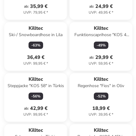
35,99 €
24,99 €
ab
:
ab
:
UVP
:
79,95 €
*
UVP
:
49,95 €
*
Killtec
Killtec
Ski-/ Snowboardhose in Lila
Funktionscaprihose "KOS 4"
in Pink
-
63
%
-
49
%
36,49 €
29,99 €
ab
:
UVP
:
99,95 €
*
UVP
:
59,95 €
*
Killtec
Killtec
Steppjacke "KOS 58" in Türkis
Regenhose "Fios" in Oliv
-
56
%
-
52
%
42,99 €
18,99 €
ab
:
UVP
:
99,95 €
*
UVP
:
39,95 €
*
Killtec
Killtec