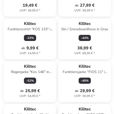
19,49 €
27,99 €
ab
:
UVP
:
49,95 €
*
UVP
:
59,95 €
*
Killtec
Killtec
Funktionsshirt "KOS 133" in
Ski-/ Snowboardhose in Grau
Grün
-
33
%
-
44
%
9,99 €
38,99 €
ab
:
UVP
:
14,95 €
*
UVP
:
69,95 €
*
Killtec
Killtec
Regenjacke "Kos 146" in
Funktionsjacke ''FIOS 11" in
Hellblau
Grün
-
52
%
-
49
%
25,99 €
29,99 €
ab
:
ab
:
UVP
:
54,95 €
*
UVP
:
59,95 €
*
Killtec
Killtec