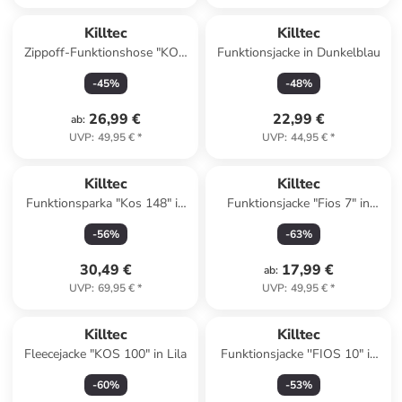
Killtec
Killtec
Zippoff-Funktionshose "KOS
Funktionsjacke in Dunkelblau
112" in Dunkelblau
-
45
%
-
48
%
26,99 €
22,99 €
ab
:
UVP
:
49,95 €
*
UVP
:
44,95 €
*
Killtec
Killtec
Funktionsparka "Kos 148" in
Funktionsjacke "Fios 7" in
Oliv
Pink/ Schwarz
-
56
%
-
63
%
30,49 €
17,99 €
ab
:
UVP
:
69,95 €
*
UVP
:
49,95 €
*
Killtec
Killtec
Fleecejacke "KOS 100" in Lila
Funktionsjacke ''FIOS 10" in
Rosa
-
60
%
-
53
%