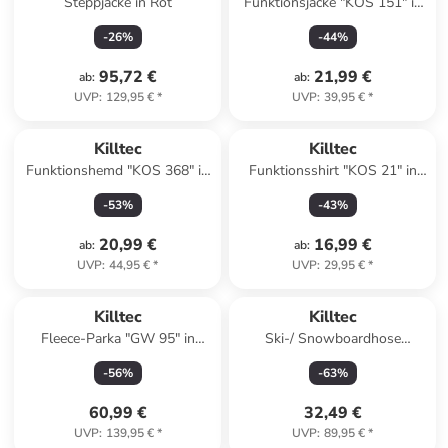
Steppjacke in Rot
Funktionsjacke "KOS 151" in
Blau
-
26
%
-
44
%
95,72 €
21,99 €
ab
:
ab
:
UVP
:
129,95 €
*
UVP
:
39,95 €
*
Killtec
Killtec
Funktionshemd "KOS 368" in
Funktionsshirt "KOS 21" in
Hellblau
Grün
-
53
%
-
43
%
20,99 €
16,99 €
ab
:
ab
:
UVP
:
44,95 €
*
UVP
:
29,95 €
*
Killtec
Killtec
Fleece-Parka "GW 95" in
Ski-/ Snowboardhose
Beige
"Gandara" in Koralle
-
56
%
-
63
%
60,99 €
32,49 €
UVP
:
139,95 €
*
UVP
:
89,95 €
*