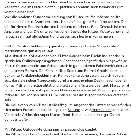
Chinos in Sommerfarben und leichten 
Herrenshirts
 in unterschiedlichen 
Varianten, die im Urlaub nicht nur praktisch sondern auch besonders gut 
kombinierbar sind.
Wer die moderne Outdoorbekleidung von Killtec kaufen möchte, sollte - 
neben modischen Aspekten - vor allem auf eine gute Passform achten. Das 
gilt für 
Herren Sportschuhe
 und Kleidung gleichermaßen. Deshalb ist eine 
Anprobe wichtig. Die unterschiedlichen Basics der Killtec Kollektionen sind 
farblich sehr gut abgestimmt und lassen sich bestens kombinieren. 
Killtec Outdoorbekleidung günstig im limango Online Shop kaufen! 
Markenmode günstig kaufen
Alle aktuellen Kollektionen von Killtec werden beim Fachhändler oder in 
speziellen Onlineshops angeboten. Schnäppchenjäger finden ausgewählte 
Killtec Outdoormode und Schuhe auch in gut sortierten Fabrikverkäufen zu 
günstigeren Preisen. Die Firma Killtec Sport und Freizeit GmbH bietet so 
genannte Funktionskleidung an. Funktionskleidung zeichnet sich dadurch 
aus, dass sie neben Tragekomfort und ansprechendem Design auch über ein 
hohes Maß an Funktionalität und praktischem Nutzwert verfügt. Hierzu wird 
Funktionskleidung mit speziellen Materialien verarbeitet. Kleidungsstücke der 
Marke Killtec können hierzu zum Beispiel mit der killpor Membran versehen 
sein. 
Die Kollektion von Killtec ist vielfältig. Im Angebot des Unternehmens finden 
sich neben Funktionsbekleidung auch 
Schuhe
 sowie 
Accessoires
 und Uhren. 
Viele tolle Artikel der super Marke könnt Ihr in unseren limango-Outlet 
günstig kaufen.
Mit Killtec Outdoorkleidung immer passend gekleidet
Die Killtec Sport und Freizeit GmbH ist ein Unternehmen, das seinen Sitz im 