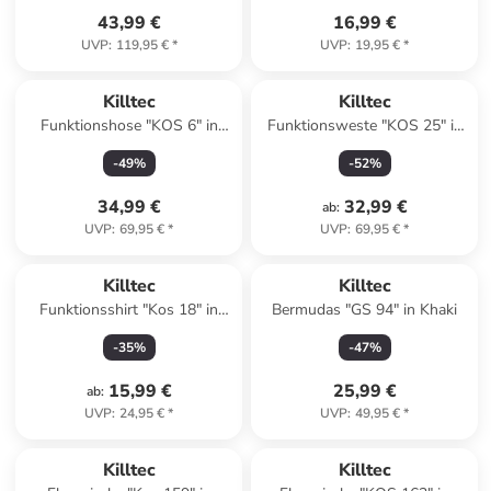
43,99 €
16,99 €
UVP
:
119,95 €
*
UVP
:
19,95 €
*
Killtec
Killtec
Funktionshose "KOS 6" in
Funktionsweste "KOS 25" in
Schwarz
Pink
-
49
%
-
52
%
34,99 €
32,99 €
ab
:
UVP
:
69,95 €
*
UVP
:
69,95 €
*
Killtec
Killtec
Funktionsshirt "Kos 18" in
Bermudas "GS 94" in Khaki
Bordeaux
-
35
%
-
47
%
15,99 €
25,99 €
ab
:
UVP
:
24,95 €
*
UVP
:
49,95 €
*
Killtec
Killtec