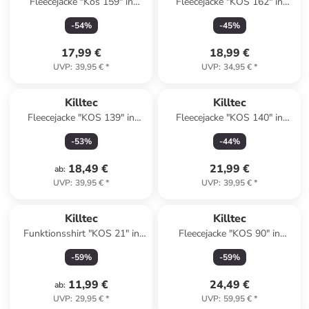
Fleecejacke "Kos 159" in
Fleecejacke "KOS 162" in
Hellgrün
Dunkelblau
-
54
%
-
45
%
17,99 €
18,99 €
UVP
:
39,95 €
*
UVP
:
34,95 €
*
Killtec
Killtec
Fleecejacke "KOS 139" in
Fleecejacke "KOS 140" in
Anthrazit
Petrol
-
53
%
-
44
%
18,49 €
21,99 €
ab
:
UVP
:
39,95 €
*
UVP
:
39,95 €
*
Killtec
Killtec
Funktionsshirt "KOS 21" in
Fleecejacke "KOS 90" in
Pink
Hellblau
-
59
%
-
59
%
11,99 €
24,49 €
ab
:
UVP
:
29,95 €
*
UVP
:
59,95 €
*