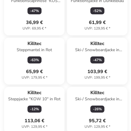
Funktionscaprihose "KOS
Funktionsjacke in Dunkelblau
240" in Schwarz
-
47
%
-
52
%
36,99 €
61,99 €
UVP
:
69,95 €
*
UVP
:
129,95 €
*
Killtec
Killtec
Steppmantel in Rot
Ski-/ Snowboardjacke in
Türkis
-
63
%
-
47
%
65,99 €
103,99 €
UVP
:
179,95 €
*
UVP
:
199,95 €
*
Killtec
Killtec
Steppjacke ''KOW 10'' in Rot
Ski-/ Snowboardjacke in
Orange
-
12
%
-
26
%
113,06 €
95,72 €
UVP
:
129,95 €
*
UVP
:
129,95 €
*