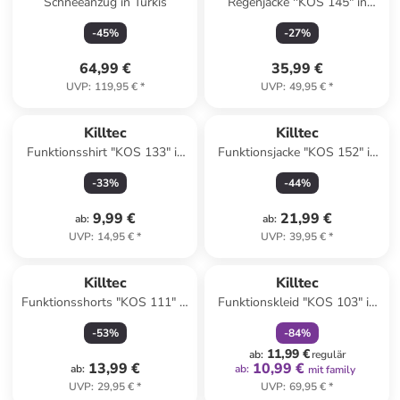
Schneeanzug in Türkis
Regenjacke ''KOS 145" in
Hellblau
-
45
%
-
27
%
64,99 €
35,99 €
UVP
:
119,95 €
*
UVP
:
49,95 €
*
Killtec
Killtec
Funktionsshirt "KOS 133" in
Funktionsjacke "KOS 152" in
Blau
Grau
-
33
%
-
44
%
9,99 €
21,99 €
ab
:
ab
:
UVP
:
14,95 €
*
UVP
:
39,95 €
*
family
rabatt
Killtec
Killtec
Funktionsshorts "KOS 111" in
Funktionskleid "KOS 103" in
Blau
Rosa
-
53
%
-
84
%
11,99 €
ab
:
regulär
13,99 €
10,99 €
ab
:
ab
:
mit family
UVP
:
29,95 €
*
UVP
:
69,95 €
*