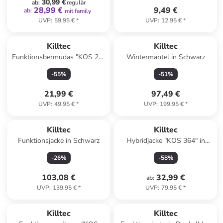
30,99 €
ab
:
regulär
28,99 €
9,49 €
ab
:
mit family
UVP
:
59,95 €
*
UVP
:
12,95 €
*
Killtec
Killtec
Funktionsbermudas "KOS 20"
Wintermantel in Schwarz
in Dunkelblau
-
55
%
-
51
%
21,99 €
97,49 €
UVP
:
49,95 €
*
UVP
:
199,95 €
*
Killtec
Killtec
Funktionsjacke in Schwarz
Hybridjacke "KOS 364" in
Grau
-
26
%
-
58
%
103,08 €
32,99 €
ab
:
UVP
:
139,95 €
*
UVP
:
79,95 €
*
Killtec
Killtec