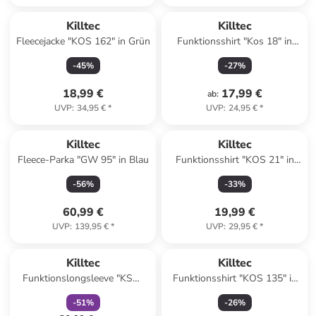
Killtec
Killtec
Fleecejacke "KOS 162" in Grün
Funktionsshirt "Kos 18" in
Dunkelblau
-
45
%
-
27
%
18,99 €
17,99 €
ab
:
UVP
:
34,95 €
*
UVP
:
24,95 €
*
Killtec
Killtec
Fleece-Parka "GW 95" in Blau
Funktionsshirt "KOS 21" in
Lila
-
56
%
-
33
%
60,99 €
19,99 €
UVP
:
139,95 €
*
UVP
:
29,95 €
*
family
rabatt
Killtec
Killtec
Funktionslongsleeve "KSW
Funktionsshirt "KOS 135" in
258" in Blau/ Hellblau/ Weiß
Hellblau
-
51
%
-
26
%