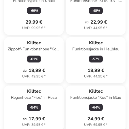
Funktionsjacke in Khaki
Funktionshose "KOS 107" in
Blau
-
69
%
-
48
%
29,99 €
22,99 €
ab
:
UVP
:
99,95 €
*
UVP
:
44,95 €
*
Killtec
Killtec
Zippoff-Funktionshose "Kos"
Funktionsjacke in Hellblau
in Khaki
-
61
%
-
57
%
18,99 €
18,99 €
ab
:
UVP
:
49,95 €
*
UVP
:
44,95 €
*
Killtec
Killtec
Regenhose "Fios" in Rosa
Funktionsjacke "Kos" in Blau
-
54
%
-
64
%
17,99 €
24,99 €
ab
:
UVP
:
39,95 €
*
UVP
:
69,95 €
*