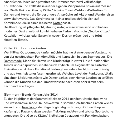
Ansprüchen. Jedes Jahr gestaltet das Unternehmen zwei vollständige 
Kollektionen und stellt diese auf der eigenen Webpräsenz sowie auf Messen 
vor. Die Kollektion „Geo by Killtec“ ist eine Travel-Outdoor-Kollektion für 
Damen und Herren, die für besondere Ansprüche auf Aktiv- und Wanderreisen 
entwickelt wurde. Das Sortiment ist kleiner und beschränkt sich auf 
Kombimode, die in einen kleineren 
Koffer
 passt. 
Die Kleidung ist pflegeleicht, atmungsaktiv, wasserabweisend und hat ein 
modernes Design mit gut kombinierbaren Farben. Auch die „Geo by Killtec“ 
Kollektion wird zu jeder Saison in neuem Design präsentiert und folgt 
aktuellen Trends.
Killtec Outdoormode kaufen
Wer Killtec Outdoormode kaufen möchte, hat meist eine genaue Vorstellung 
von der gewünschten Funktionalität und kennt sich in dem Segment aus. Die 
Damenmode
, Mode für Herren und Kinder folgt in erster Linie funktionellen 
Trends und Ansprüchen, ist aber auch stylisch. Im Gegensatz zu einfacher 
Freizeitmode ist diese Funktionskleidung besonders leicht, luftdurchlässig 
und aus Hochleistungsfasern gearbeitet. Welches Level der Funktionalität die 
einzelnen Kleidungsstücke wie 
Damenparkas
 oder 
Herren Laufhosen
 erfüllen, 
können die Kunden auf der Firmenwebseite nachlesen oder direkt beim 
Fachhändler erfragen.
(Sommer) - Trends für das Jahr 2014
Zu den Highlights der Sommerkollektion 2014 gehören ultraleichte, wind- 
und wasserabweisende Daunenwesten in sommerlich-frischen Farben wie es 
sie auch von 
Roadsign
 oder Regatta günstig im limango Online Shop zu 
kaufen gibt. Passend dazu werden 
Trekkingsandalen
 und leichte 
Sportschuhe
angeboten. Die „Geo by Killtec“ Kollektion überzeugt mit Funktionsjacken, 