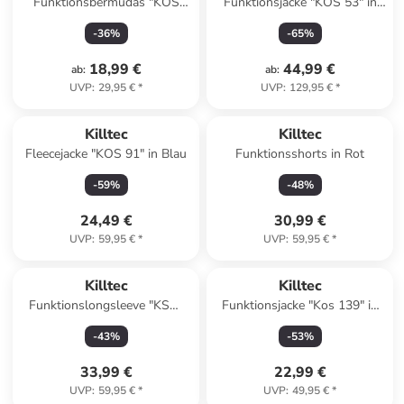
Funktionsbermudas "KOS
Funktionsjacke "KOS 53" in
108" in Dunkelblau
Pink
-
36
%
-
65
%
18,99 €
44,99 €
ab
:
ab
:
UVP
:
29,95 €
*
UVP
:
129,95 €
*
Killtec
Killtec
Fleecejacke "KOS 91" in Blau
Funktionsshorts in Rot
-
59
%
-
48
%
24,49 €
30,99 €
UVP
:
59,95 €
*
UVP
:
59,95 €
*
Killtec
Killtec
Funktionslongsleeve "KSW
Funktionsjacke "Kos 139" in
258" in Grün/ Weiß/ Rosa
Grün
-
43
%
-
53
%
33,99 €
22,99 €
UVP
:
59,95 €
*
UVP
:
49,95 €
*