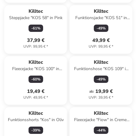
Killtec
Killtec
Steppjacke "KOS 58" in Pink
Funktionsjacke "KOS 51" in
Schwarz
-
61
%
-
49
%
37,99 €
49,99 €
UVP
:
99,95 €
*
UVP
:
99,95 €
*
Killtec
Killtec
Fleecejacke "KOS 100" in
Funktionshose "KOS 109" in
Orange
Dunkelblau
-
60
%
-
49
%
19,49 €
19,99 €
ab
:
UVP
:
49,95 €
*
UVP
:
39,95 €
*
Killtec
Killtec
Funktionsshorts "Kos" in Oliv
Fleecejacke "Fiow" in Creme/
Pink
-
39
%
-
44
%