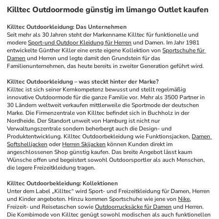
Killtec Outdoormode günstig im limango Outlet kaufen
Killtec Outdoorkleidung: Das Unternehmen
Seit mehr als 30 Jahren steht der Markenname Killtec für funktionelle und 
modere 
Sport-und Outdoor Kleidung für Herren
 und Damen. Im Jahr 1981 
entwickelte Günther Killer eine erste eigene Kollektion von 
Sportschuhe für 
Damen
 und Herren und legte damit den Grundstein für das 
Familienunternehmen, das heute bereits in zweiter Generation geführt wird. 
Killtec Outdoorkleidung – was steckt hinter der Marke?
Killtec ist sich seiner Kernkompetenz bewusst und stellt regelmäßig 
innovative Outdoormode für die ganze Familie vor. Mehr als 3500 Partner in 
30 Ländern weltweit verkaufen mittlerweile die Sportmode der deutschen 
Marke. Die Firmenzentrale von Killtec befindet sich in Buchholz in der 
Nordheide. Der Standort unweit von Hamburg ist nicht nur 
Verwaltungszentrale sondern beherbergt auch die Design- und 
Produktentwicklung. Killtec Outdoorbekleidung wie Funktionsjacken, 
Damen 
Softshelljacken
 oder 
Herren Skijacken
 können Kunden direkt im 
angeschlossenen Shop günstig kaufen. Das breite Angebot lässt kaum 
Wünsche offen und begeistert sowohl Outdoorsportler als auch Menschen, 
die legere Freizeitkleidung tragen.
Killtec Outdoorbekleidung: Kollektionen
Unter dem Label „Killtec“ wird Sport- und Freizeitkleidung für Damen, Herren 
und Kinder angeboten. Hinzu kommen Sportschuhe wie jene von 
Nike
, 
Freizeit- und Reisetaschen sowie 
Outdoorrucksäcke für Damen
 und Herren. 
Die Kombimode von Killtec genügt sowohl modischen als auch funktionellen 