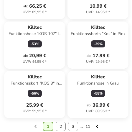
66,25 €
10,99 €
ab
:
UVP
:
89,95 €
*
UVP
:
14,95 €
*
Killtec
Killtec
Funktionshose "KOS 107" in
Funktionsshorts "Kos" in Pink
Schwarz
-
53
%
-
39
%
20,99 €
17,99 €
ab
:
ab
:
UVP
:
44,95 €
*
UVP
:
29,95 €
*
Killtec
Killtec
Funktionsskort "KOS 9" in
Funktionshose in Grau
Dunkelblau
-
56
%
-
58
%
25,99 €
36,99 €
ab
:
UVP
:
59,95 €
*
UVP
:
89,95 €
*
1
2
3
...
11