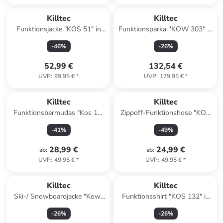
Killtec
Killtec
Funktionsjacke "KOS 51" in
Funktionsparka ''KOW 303'' in
Lila
Lila
-
46
%
-
26
%
52,99 €
132,54 €
UVP
:
99,95 €
*
UVP
:
179,95 €
*
Killtec
Killtec
Funktionsbermudas "Kos 19"
Zippoff-Funktionshose "KOS
in Bordeaux
112" in Khaki
-
41
%
-
49
%
28,99 €
24,99 €
ab
:
ab
:
UVP
:
49,95 €
*
UVP
:
49,95 €
*
Killtec
Killtec
Ski-/ Snowboardjacke "Kow"
Funktionsshirt "KOS 132" in
in Pink/ Hellbraun/
Grün
-
26
%
-
26
%
Dunkelblau