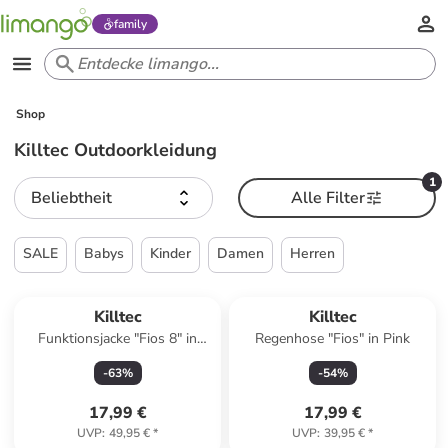
family
Shop
Killtec Outdoorkleidung
1
Beliebtheit
Alle Filter
SALE
Babys
Kinder
Damen
Herren
Killtec
Killtec
Funktionsjacke "Fios 8" in
Regenhose "Fios" in Pink
Khaki/ Limette/ Dunkelblau
-
63
%
-
54
%
17,99 €
17,99 €
UVP
:
49,95 €
*
UVP
:
39,95 €
*