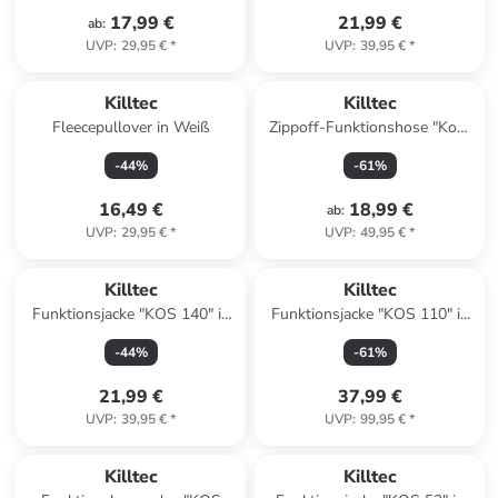
17,99 €
21,99 €
ab
:
UVP
:
29,95 €
*
UVP
:
39,95 €
*
Killtec
Killtec
Fleecepullover in Weiß
Zippoff-Funktionshose "Kos"
in Blau
-
44
%
-
61
%
16,49 €
18,99 €
ab
:
UVP
:
29,95 €
*
UVP
:
49,95 €
*
Killtec
Killtec
Funktionsjacke "KOS 140" in
Funktionsjacke "KOS 110" in
Grün
Khaki
-
44
%
-
61
%
21,99 €
37,99 €
UVP
:
39,95 €
*
UVP
:
99,95 €
*
Killtec
Killtec