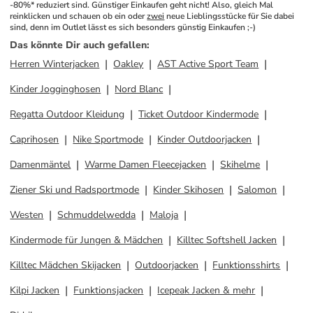
-80%* reduziert sind. Günstiger Einkaufen geht nicht! Also, gleich Mal 
reinklicken und schauen ob ein oder 
zwei
 neue Lieblingsstücke für Sie dabei 
sind, denn im Outlet lässt es sich besonders günstig Einkaufen ;-)
Das könnte Dir auch gefallen
:
Herren Winterjacken
Oakley
AST Active Sport Team
Kinder Jogginghosen
Nord Blanc
Regatta Outdoor Kleidung
Ticket Outdoor Kindermode
Caprihosen
Nike Sportmode
Kinder Outdoorjacken
Damenmäntel
Warme Damen Fleecejacken
Skihelme
Ziener Ski und Radsportmode
Kinder Skihosen
Salomon
Westen
Schmuddelwedda
Maloja
Kindermode für Jungen & Mädchen
Killtec Softshell Jacken
Killtec Mädchen Skijacken
Outdoorjacken
Funktionsshirts
Kilpi Jacken
Funktionsjacken
Icepeak Jacken & mehr