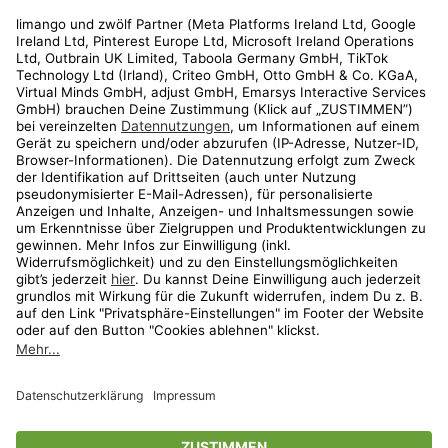
Rechtliches
Kundenservice
Shop
Aktionen
Travel
limango.nl
limango.pl