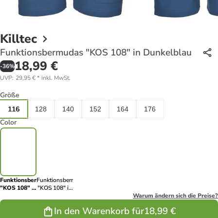
Killtec
Funktionsbermudas "KOS 108" in Dunkelblau
18,99 €
-
36
%
UVP
:
29,95 €
*
inkl. MwSt.
Größe
116
128
140
152
164
176
Color
Funktionsbermudas
Funktionsbermudas
"KOS 108" in
"KOS 108" in
Dunkelblau
Anthrazit
Warum ändern sich die Preise?
In den Warenkorb für
18,99 €