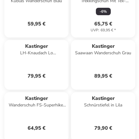
Kublas Wanderschuh Blau
Trekkingschuh Mit Tex-
Membran in schwarz
-
6
%
59,95 €
65,75 €
UVP
:
69,95 €
*
Kastinger
Kastinger
LH-Knaudach Lo
Saawaan Wanderschuh Grau
Wanderschuh Schwarz
79,95 €
89,95 €
Kastinger
Kastinger
Wanderschuh FS-Superhiker
Schnürstiefel in Lila
Low in Blau
64,95 €
79,90 €