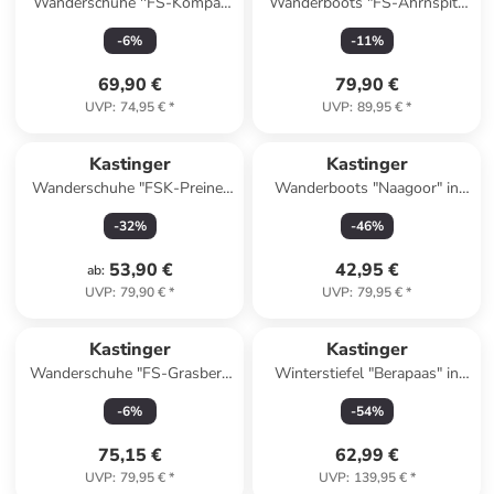
Wanderschuhe ''FS-Kompar
Wanderboots "FS-Ahrnspitz
low KTX'' in Grün/ Orange
Mid KTX" in Oliv/ Orange
-
6
%
-
11
%
69,90 €
79,90 €
UVP
:
74,95 €
*
UVP
:
89,95 €
*
Kastinger
Kastinger
Wanderschuhe "FSK-Preiner
Wanderboots "Naagoor" in
LOW XT KTX" in Schwarz/
Lila/ Rosa
-
32
%
-
46
%
Grün
53,90 €
42,95 €
ab
:
UVP
:
79,90 €
*
UVP
:
79,95 €
*
Kastinger
Kastinger
Wanderschuhe "FS-Grasberg
Winterstiefel "Berapaas" in
Low KTX" in Schwarz
Schwarz
-
6
%
-
54
%
75,15 €
62,99 €
UVP
:
79,95 €
*
UVP
:
139,95 €
*