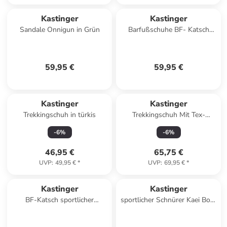
Kastinger
Kastinger
Sandale Onnigun in Grün
Barfußschuhe BF- Katsch
Barefoot in Schwarz
59,95 €
59,95 €
Kastinger
Kastinger
Trekkingschuh in türkis
Trekkingschuh Mit Tex-
Membran in blau
-
6
%
-
6
%
46,95 €
65,75 €
UVP
:
49,95 €
*
UVP
:
69,95 €
*
Kastinger
Kastinger
BF-Katsch sportlicher
sportlicher Schnürer Kaei Bora
Schnürer Blau
Verschluss in Blau