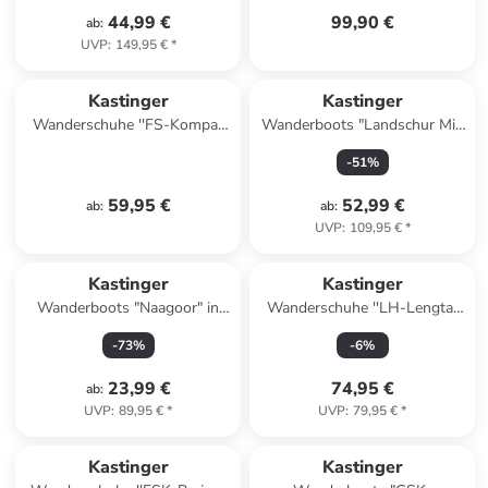
44,99 €
99,90 €
ab
:
UVP
:
149,95 €
*
Kastinger
Kastinger
Wanderschuhe ''FS-Kompar
Wanderboots "Landschur Mid
low KTX'' in Dunkelblau/
KTX" in Schwarz
-
51
%
Limette
59,95 €
52,99 €
ab
:
ab
:
UVP
:
109,95 €
*
Kastinger
Kastinger
Wanderboots "Naagoor" in
Wanderschuhe ''LH-Lengtal
Schwarz/ Grau/ Limette
low KTX'' in Grau/ Limette
-
73
%
-
6
%
23,99 €
74,95 €
ab
:
UVP
:
89,95 €
*
UVP
:
79,95 €
*
Kastinger
Kastinger