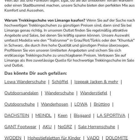
Wert auf Stil und Funktion legen. Egal, ob Sie auf unebenem Terrain wandern 
oder einen Stadtbummel machen, unsere Schuhe bieten den perfekten Mix aus 
Komfort und Aussehen.
Warum Trekkingschuhe von Limango kaufen?
Wenn Sie auf der Suche nach 
hochwertigen Trekkingschuhen zu günstigen Preisen sind, dann sind Sie bei 
Limango genau richtig. In unserem Outlet finden Sie regelmäßig attraktive 
Angebote und Sales, bei denen Sie kräftig sparen können. Unsere Auswahl 
umfasst Modelle wie den "Trailrunner" in Grau/Rot/Türkis oder den "Khuntuk" 
in Schwarz, die durch ihre hohe Qualität und günstigen Preise überzeugen. 
Profitieren Sie von unseren limitierten Angeboten und sichern Sie sich 
erstklassige Trekkingschuhe zu unschlagbaren Preisen. Vertrauen Sie auf 
Limango als Ihre zuverlässige Quelle für hochwertige Trekkingschuhe im Sale 
und Outlet.
Das könnte Dir auch gefallen
:
Lowa Wanderschuhe
Schöffel
Icepeak Jacken & mehr
Outdoorsandalen
Wanderschuhe
Wanderstiefel
Outdoorschuhe
Wanderhosen
LOWA
Brütting
DACHSTEIN
MEINDL
Keen
Bisgaard
LA SPORTIVA
GANT Footwear
AKU
NoGRZ
Sale Herrenschuhe
WODEN
Hohestiefeletten für Kinder
VADO
DOLOMITE