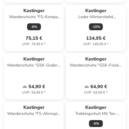
Kastinger
Kastinger
Wanderschuhe "FS-Kompar
Leder-Winterstiefel
Low KTX" in Grün
"Wannera" in Braun
-
6
%
-
10
%
75,15 €
134,95 €
UVP
:
79,95 €
*
UVP
:
149,95 €
*
Kastinger
Kastinger
Wanderschuhe ''GSK-Grabner
Wanderschuhe ''GSK-Foiskar
low ev KTX'' in Limette
low KTX'' in Türkis/ Orange
54,90 €
64,90 €
ab
:
ab
:
UVP
:
54,99 €
*
UVP
:
64,99 €
*
Kastinger
Kastinger
Wanderschuhe "FS-Ahrnspitz
Trekkingschuh Mit Tex-
Low KTX" in Schwarz
Membran in lila
-
6
%