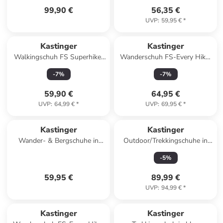
99,90 €
56,35 €
UVP
:
59,95 €
*
Kastinger
Kastinger
Walkingschuh FS Superhiker
Wanderschuh FS-Every Hiker
L in Grün
L in Schwarz
-
7
%
-
7
%
59,90 €
64,95 €
UVP
:
64,99 €
*
UVP
:
69,95 €
*
Kastinger
Kastinger
Wander- & Bergschuhe in
Outdoor/Trekkingschuhe in
Blau
Rot
-
5
%
59,95 €
89,99 €
UVP
:
94,99 €
*
Kastinger
Kastinger