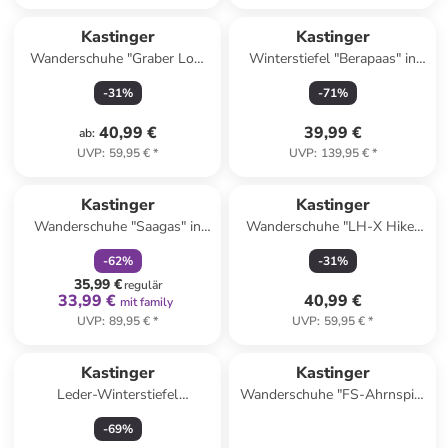
Kastinger
Kastinger
Wanderschuhe "Graber Low
Winterstiefel "Berapaas" in
EV KTX" in Hellblau
Braun/ Schwarz
-
31
%
-
71
%
40,99 €
39,99 €
ab
:
UVP
:
59,95 €
*
UVP
:
139,95 €
*
family
rabatt
Kastinger
Kastinger
Wanderschuhe "Saagas" in
Wanderschuhe "LH-X Hiker
Khaki
Low" in Schwarz
-
62
%
-
31
%
35,99 €
regulär
33,99 €
40,99 €
mit family
UVP
:
89,95 €
*
UVP
:
59,95 €
*
Kastinger
Kastinger
Leder-Winterstiefel
Wanderschuhe "FS-Ahrnspitz
"Wannera" in Hellbraun
Low KTX" in Oliv/ Orange
-
69
%