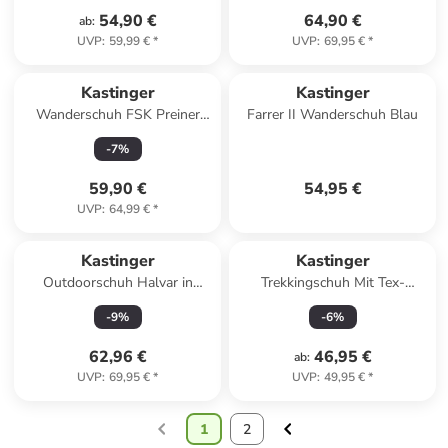
54,90 €
64,90 €
ab
:
UVP
:
59,99 €
*
UVP
:
69,95 €
*
Kastinger
Kastinger
Wanderschuh FSK Preiner
Farrer II Wanderschuh Blau
Low in Blau
-
7
%
59,90 €
54,95 €
UVP
:
64,99 €
*
Kastinger
Kastinger
Outdoorschuh Halvar in
Trekkingschuh Mit Tex-
hellblau
Membran in schwarz
-
9
%
-
6
%
62,96 €
46,95 €
ab
:
UVP
:
69,95 €
*
UVP
:
49,95 €
*
1
2