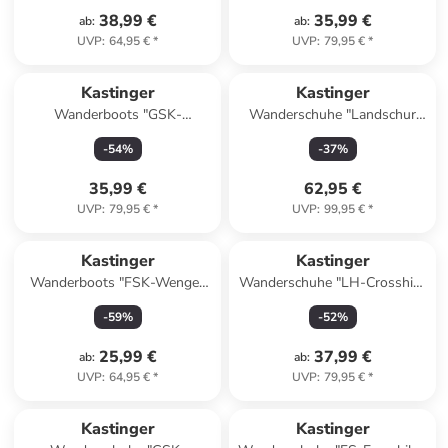
38,99 €
35,99 €
ab
:
ab
:
UVP
:
64,95 €
*
UVP
:
79,95 €
*
Kastinger
Kastinger
Wanderboots "GSK-
Wanderschuhe "Landschur
Norderner Mid XT KTX" in
Low KTX" in Schwarz
-
54
%
-
37
%
Grau/ Türkis
35,99 €
62,95 €
UVP
:
79,95 €
*
UVP
:
99,95 €
*
Kastinger
Kastinger
Wanderboots "FSK-Wenger
Wanderschuhe "LH-Crosshike
Mid XT KTX" in Schwarz/ Grün
Low KTX" in Schwarz/ Grau
-
59
%
-
52
%
25,99 €
37,99 €
ab
:
ab
:
UVP
:
64,95 €
*
UVP
:
79,95 €
*
Kastinger
Kastinger