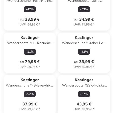
Wanderschuhe ''FSK-Preiner
Wanderboots "GSK-
low XT KTX'' in Blau/ Orange
Norderner Mid XT KTX" in
-
47
%
-
53
%
Dunkelblau/ Limette
33,99 €
34,99 €
ab
:
ab
:
UVP
:
64,95 €
*
UVP
:
74,95 €
*
Kastinger
Kastinger
Wanderboots "LH-Knaudach
Wanderschuhe "Graber Low
Mid KTX" in Schwarz
EV KTX" in Blau
-
11
%
-
43
%
79,95 €
33,99 €
ab
:
ab
:
UVP
:
89,95 €
*
UVP
:
59,95 €
*
Kastinger
Kastinger
Wanderschuhe "FS-Everyhiker
Wanderboots "GSK-Foiskar
Low XT KTX" in Dunkelblau
Mid KTX" in Grau/ Türkis
-
52
%
-
37
%
37,99 €
43,95 €
UVP
:
79,95 €
*
UVP
:
69,95 €
*