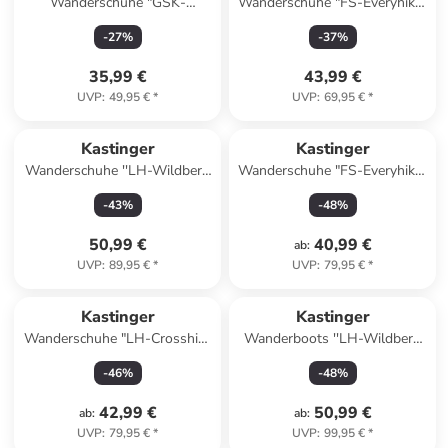
Wanderschuhe "GSK-
Wanderschuhe "FS-Everyhiker
Airyhiker Low" in Türkis/
Low KTX" in Lila/ Blau
-
27
%
-
37
%
Dunkelblau/ Orange
35,99 €
43,99 €
UVP
:
49,95 €
*
UVP
:
69,95 €
*
Kastinger
Kastinger
Wanderschuhe ''LH-Wildberg
Wanderschuhe "FS-Everyhiker
low KTX'' in Braun/ Schwarz
Low XT KTX" in Schwarz/
-
43
%
-
48
%
Grau
50,99 €
40,99 €
ab
:
UVP
:
89,95 €
*
UVP
:
79,95 €
*
Kastinger
Kastinger
Wanderschuhe "LH-Crosshike
Wanderboots ''LH-Wildberg
Low KTX" in Khaki/ Oliv
mid KTX'' in Braun/ Schwarz
-
46
%
-
48
%
42,99 €
50,99 €
ab
:
ab
:
UVP
:
79,95 €
*
UVP
:
99,95 €
*