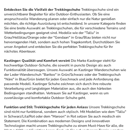
Entdecken Sie die Vielfalt der Trekkingschuhe
Trekkingschuhe sind ein 
unverzichtbarer Begleiter für alle Outdoor-Enthusiasten. Ob Sie eine 
anspruchsvolle Wanderung planen oder einfach nur die Natur genießen 
möchten, die richtige Ausrüstung ist entscheidend. In unserer Kategorie finden 
Sie eine breite Auswahl an Trekkingschuhen, die für verschiedene Terrains und 
Wetterbedingungen geeignet sind. Modelle wie der "Tallu" in 
Grau/Hellblau/Orange oder der "Gendaan" in Grau/Blau bieten nicht nur 
hervorragenden Halt, sondern auch hohen Tragekomfort. Durchstöbern Sie 
unser Angebot und entdecken Sie die perfekten Trekkingschuhe für Ihr 
nächstes Abenteuer.
Kastinger: Qualität und Komfort vereint
Die Marke Kastinger steht für 
hochwertige Outdoor-Schuhe, die sowohl in puncto Design als auch 
Funktionalität überzeugen. Unsere Auswahl an Kastinger Wanderschuhen wie 
der Leder-Wanderschuh "Baritoo" in Grün/Schwarz oder der Trekkingschuh 
"Näre" in Blau/Grün bietet für jeden Geschmack und jede Anforderung das 
passende Modell. Kastinger Schuhe zeichnen sich durch ihre robuste 
Verarbeitung und langlebigen Materialien aus, die auch den härtesten 
Bedingungen standhalten. Vertrauen Sie auf Kastinger, wenn es um 
zuverlässige und komfortable Outdoor-Schuhe geht.
Funktion und Stil: Trekkingschuhe für jeden Anlass
Unsere Trekkingschuhe 
sind nicht nur funktional, sondern auch stylisch. Mit Modellen wie dem "Tallu" 
in Schwarz/Lila/Rot oder dem "Maroon" in Rot setzen Sie auch modisch ein 
Statement. Die Kombination aus modernen Designs und innovativen 
Technologien macht unsere Trekkingschuhe zu einem Must-Have für alle, die 