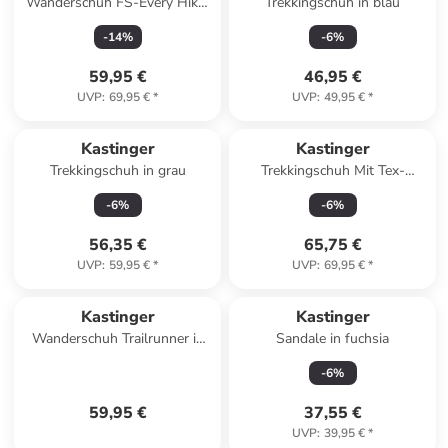
Wanderschuh FS-Every Hiker
Trekkingschuh in blau
L in Lila
-
14
%
-
6
%
59,95 €
46,95 €
UVP
:
69,95 €
*
UVP
:
49,95 €
*
Kastinger
Kastinger
Trekkingschuh in grau
Trekkingschuh Mit Tex-
Membran in blau
-
6
%
-
6
%
56,35 €
65,75 €
UVP
:
59,95 €
*
UVP
:
69,95 €
*
Kastinger
Kastinger
Wanderschuh Trailrunner in
Sandale in fuchsia
Blau
-
6
%
59,95 €
37,55 €
UVP
:
39,95 €
*