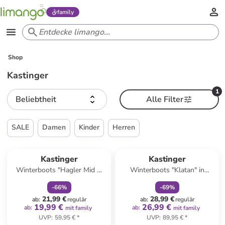
family
Shop
Kastinger
1
Beliebtheit
Alle Filter
SALE
Damen
Kinder
Herren
family
rabatt
family
rabatt
Kastinger
Kastinger
Winterboots "Hagler Mid V
Winterboots "Klatan" in
KTX" in Dunkelblau
Dunkelblau/ Gelb
-
66
%
-
69
%
21,99 €
28,99 €
ab
:
regulär
ab
:
regulär
19,99 €
26,99 €
ab
:
ab
:
mit family
mit family
UVP
:
59,95 €
*
UVP
:
89,95 €
*