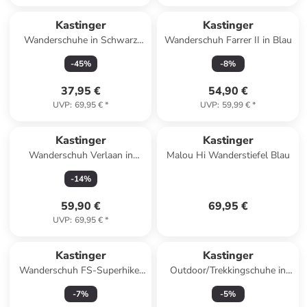
Kastinger
Kastinger
Wanderschuhe in Schwarz
Wanderschuh Farrer II in Blau
Kombi
-
45
%
-
8
%
37,95 €
54,90 €
UVP
:
69,95 €
*
UVP
:
59,99 €
*
Kastinger
Kastinger
Wanderschuh Verlaan in
Malou Hi Wanderstiefel Blau
Schwarz
-
14
%
59,90 €
69,95 €
UVP
:
69,95 €
*
Kastinger
Kastinger
Wanderschuh FS-Superhiker
Outdoor/Trekkingschuhe in
L in Blau
Blau
-
7
%
-
5
%