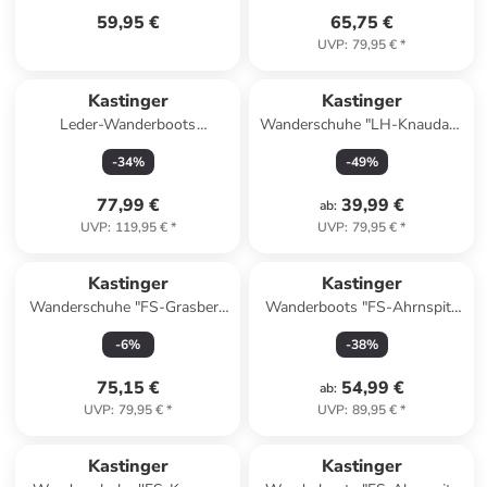
59,95 €
65,75 €
UVP
:
79,95 €
*
Kastinger
Kastinger
Leder-Wanderboots
Wanderschuhe "LH-Knaudach
"Pfälzerwald25" in Braun/
Low KTX" in Schwarz/ Grau
-
34
%
-
49
%
Beige
77,99 €
39,99 €
ab
:
UVP
:
119,95 €
*
UVP
:
79,95 €
*
Kastinger
Kastinger
Wanderschuhe "FS-Grasberg
Wanderboots "FS-Ahrnspitz
Low KTX" in Lila
Mid KTX" in Schwarz
-
6
%
-
38
%
75,15 €
54,99 €
ab
:
UVP
:
79,95 €
*
UVP
:
89,95 €
*
Kastinger
Kastinger