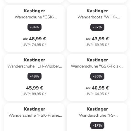
Kastinger
Kastinger
Wanderschuhe "GSK-
Wanderboots "WHK-
Norderner Low XT KTX" in
Grunberry High XT KTX" in
-
34
%
-
37
%
Grau/ Türkis
Lila/ Pink
48,99 €
43,99 €
ab
:
ab
:
UVP
:
74,95 €
*
UVP
:
69,95 €
*
Kastinger
Kastinger
Wanderschuhe ''LH-Wildberg
Wanderschuhe ''GSK-Foiskar
low KTX'' in Schwarz/ Rot
low KTX'' in Oliv/ Limette
-
48
%
-
36
%
45,99 €
40,95 €
ab
:
UVP
:
89,95 €
*
UVP
:
64,95 €
*
Kastinger
Kastinger
Wanderschuhe "FSK-Preiner
Wanderschuhe "FS-
LOW XT KTX" in Khaki
AHRNSPITZ LOW KTX" in
-
17
%
Orange/ Blau