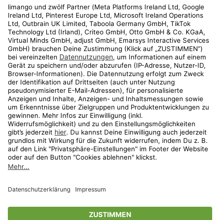
Rechtliches
Kundenservice
Shop
Aktionen
Travel
limango.nl
limango.pl