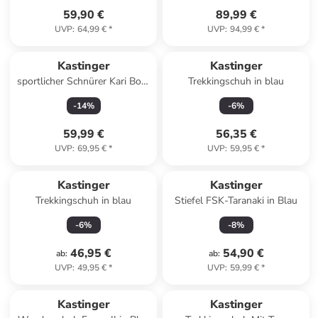
59,90 €
89,99 €
UVP
:
64,99 €
*
UVP
:
94,99 €
*
Kastinger
Kastinger
sportlicher Schnürer Kari Bora
Trekkingschuh in blau
Verschluss in Blau
-
14
%
-
6
%
59,99 €
56,35 €
UVP
:
69,95 €
*
UVP
:
59,95 €
*
Kastinger
Kastinger
Trekkingschuh in blau
Stiefel FSK-Taranaki in Blau
-
6
%
-
8
%
46,95 €
54,90 €
ab
:
ab
:
UVP
:
49,95 €
*
UVP
:
59,99 €
*
Kastinger
Kastinger