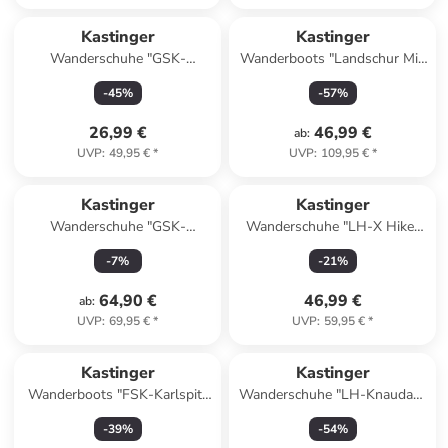
Kastinger
Kastinger
Wanderschuhe "GSK-
Wanderboots "Landschur Mid
Airyhiker Low" in Dunkelblau/
KTX" in Hellbraun
-
45
%
-
57
%
Limette
26,99 €
46,99 €
ab
:
UVP
:
49,95 €
*
UVP
:
109,95 €
*
Kastinger
Kastinger
Wanderschuhe "GSK-
Wanderschuhe "LH-X Hiker
Norderner Low XT KTX" in
Low" in Grau/ Hellblau
-
7
%
-
21
%
Dunkelblau/ Limette
64,90 €
46,99 €
ab
:
UVP
:
69,95 €
*
UVP
:
59,95 €
*
Kastinger
Kastinger
Wanderboots "FSK-Karlspitz
Wanderschuhe "LH-Knaudach
Mid EV KTX" in Grau/ Orange
Low KTX" in Grau/ Türkis
-
39
%
-
54
%