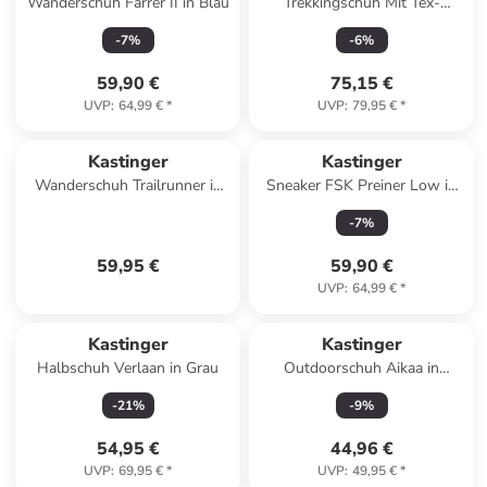
Wanderschuh Farrer II in Blau
Trekkingschuh Mit Tex-
Membran in schwarz
-
7
%
-
6
%
59,90 €
75,15 €
UVP
:
64,99 €
*
UVP
:
79,95 €
*
Kastinger
Kastinger
Wanderschuh Trailrunner in
Sneaker FSK Preiner Low in
Rosa
Grün
-
7
%
59,95 €
59,90 €
UVP
:
64,99 €
*
Kastinger
Kastinger
Halbschuh Verlaan in Grau
Outdoorschuh Aikaa in
blau/gelb
-
21
%
-
9
%
54,95 €
44,96 €
UVP
:
69,95 €
*
UVP
:
49,95 €
*