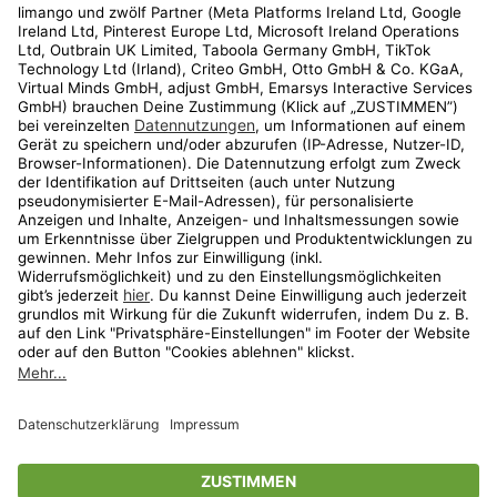
Kundenservice
Shop
Aktionen
Travel
limango.nl
limango.pl