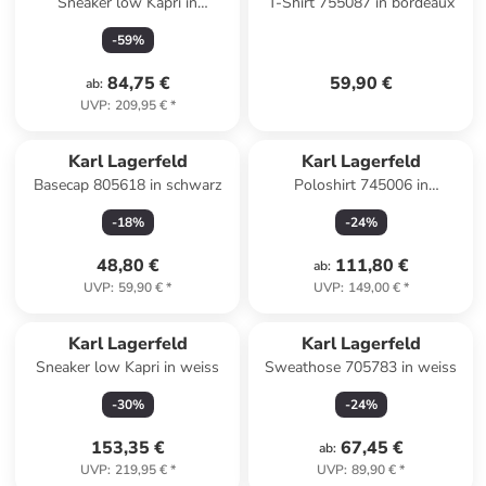
Sneaker low Kapri in
T-Shirt 755087 in bordeaux
dunkelblau
-
59
%
84,75 €
59,90 €
ab
:
UVP
:
209,95 €
*
Karl Lagerfeld
Karl Lagerfeld
Basecap 805618 in schwarz
Poloshirt 745006 in
dunkelblau
-
18
%
-
24
%
48,80 €
111,80 €
ab
:
UVP
:
59,90 €
*
UVP
:
149,00 €
*
Karl Lagerfeld
Karl Lagerfeld
Sneaker low Kapri in weiss
Sweathose 705783 in weiss
-
30
%
-
24
%
153,35 €
67,45 €
ab
:
UVP
:
219,95 €
*
UVP
:
89,90 €
*