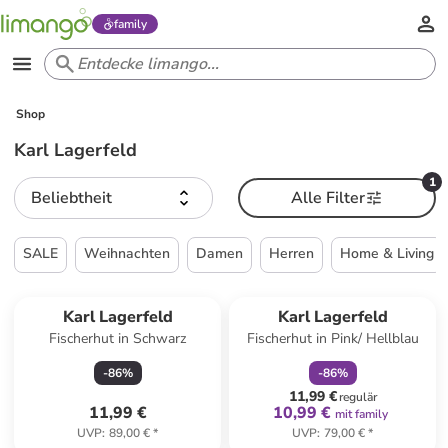
family
Shop
Karl Lagerfeld
1
Beliebtheit
Alle Filter
SALE
Weihnachten
Damen
Herren
Home & Living
family
rabatt
Karl Lagerfeld
Karl Lagerfeld
Fischerhut in Schwarz
Fischerhut in Pink/ Hellblau
-
86
%
-
86
%
11,99 €
regulär
11,99 €
10,99 €
mit family
UVP
:
89,00 €
*
UVP
:
79,00 €
*