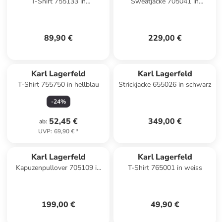
T-Shirt 755133 in
Sweatjacke 705041 in
dunkelgruen
schwarz
89,90 €
229,00 €
Karl Lagerfeld
Karl Lagerfeld
T-Shirt 755750 in hellblau
Strickjacke 655026 in schwarz
-
24
%
52,45 €
349,00 €
ab
:
UVP
:
69,90 €
*
Karl Lagerfeld
Karl Lagerfeld
Kapuzenpullover 705109 in
T-Shirt 765001 in weiss
dunkelgruen
199,00 €
49,90 €