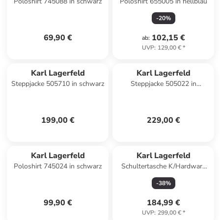
Poloshirt 745088 in schwarz
Poloshirt 655005 in hellblau
-
20
%
69,90 €
102,15 €
ab
:
UVP
:
129,00 €
*
Karl Lagerfeld
Karl Lagerfeld
Steppjacke 505710 in schwarz
Steppjacke 505022 in
dunkelblau
199,00 €
229,00 €
Karl Lagerfeld
Karl Lagerfeld
Poloshirt 745024 in schwarz
Schultertasche K/Hardware
SB in Black/Nickel
-
38
%
99,90 €
184,99 €
UVP
:
299,00 €
*