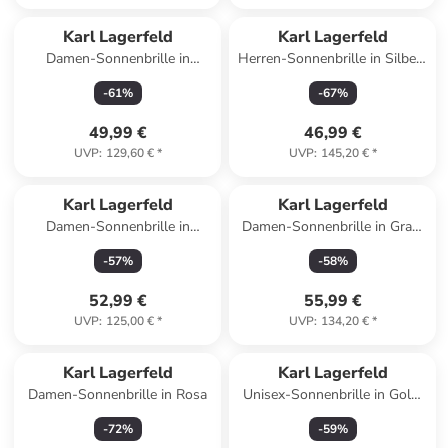
Karl Lagerfeld
Karl Lagerfeld
Damen-Sonnenbrille in
Herren-Sonnenbrille in Silber-
Schwarz/ Dunkelblau
Braun/ Dunkelblau
-
61
%
-
67
%
49,99 €
46,99 €
UVP
:
129,60 €
*
UVP
:
145,20 €
*
Karl Lagerfeld
Karl Lagerfeld
Damen-Sonnenbrille in
Damen-Sonnenbrille in Grau/
Rot/Rosa
Lila
-
57
%
-
58
%
52,99 €
55,99 €
UVP
:
125,00 €
*
UVP
:
134,20 €
*
Karl Lagerfeld
Karl Lagerfeld
Damen-Sonnenbrille in Rosa
Unisex-Sonnenbrille in Gold/
Gelb
-
72
%
-
59
%