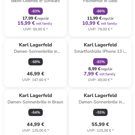
Bikini-Oberteil in Schwarz
Fischerhut in Gelb
-
83
%
-
86
%
17,99 €
11,99 €
regulär
regulär
15,99 €
10,99 €
mit family
mit family
UVP
:
99,90 €
*
UVP
:
79,00 €
*
family
rabatt
Karl Lagerfeld
Karl Lagerfeld
Damen-Sonnenbrille in
Smartfonhülle IPhone 13 in
Hellblau
Schwarz
-
68
%
-
83
%
8,99 €
regulär
46,99 €
7,99 €
mit family
UVP
:
147,60 €
*
UVP
:
49,00 €
*
Karl Lagerfeld
Karl Lagerfeld
Damen-Sonnenbrille in Braun
Damen-Sonnenbrille in
Braun-Gold/ Braun
-
64
%
-
55
%
44,99 €
55,99 €
UVP
:
125,00 €
*
UVP
:
125,00 €
*