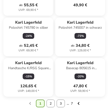
55,55 €
49,90 €
ab
:
UVP
:
69,90 €
*
Karl Lagerfeld
Karl Lagerfeld
Poloshirt 745780 in silber
Poloshirt 745007 in schwarz
-
24
%
-
73
%
52,45 €
34,80 €
ab
:
ab
:
UVP
:
69,90 €
*
UVP
:
129,00 €
*
Karl Lagerfeld
Karl Lagerfeld
Handtasche K/RSG Square
Basecap 805615 in
Mono MD Tote in Monogram
dunkelbraun
-
15
%
-
20
%
Nougat Brown
126,65 €
47,80 €
UVP
:
149,00 €
*
UVP
:
59,90 €
*
1
2
3
...
7