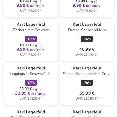
10,99 €
10,99 €
regulär
regulär
9,99 €
9,99 €
mit family
mit family
UVP
:
79,00 €
*
UVP
:
79,00 €
*
family
rabatt
Karl Lagerfeld
Karl Lagerfeld
Fischerhut in Schwarz
Damen-Sonnenbrille in
Dunkelblau
-
87
%
-
65
%
10,99 €
regulär
9,99 €
46,99 €
mit family
UVP
:
79,00 €
*
UVP
:
134,40 €
*
family
rabatt
Karl Lagerfeld
Karl Lagerfeld
Leggings in Schwarz/ Lila
Damen-Sonnenbrille in Grau-
Gold/ Hellbraun
-
87
%
-
70
%
33,99 €
regulär
31,99 €
55,99 €
mit family
UVP
:
249,00 €
*
UVP
:
190,80 €
*
family
rabatt
family
rabatt
Karl Lagerfeld
Karl Lagerfeld