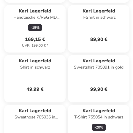
Karl Lagerfeld
Karl Lagerfeld
Handtasche K/RSG MD
T-Shirt in schwarz
Square Tote Peb Emb in
-
15
%
Nougat
169,15 €
89,90 €
UVP
:
199,00 €
*
Karl Lagerfeld
Karl Lagerfeld
Shirt in schwarz
Sweatshirt 705091 in gold
49,99 €
99,90 €
Karl Lagerfeld
Karl Lagerfeld
Sweathose 705036 in
T-Shirt 755054 in schwarz
schwarz
-
20
%