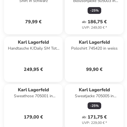
Shirt in schwarz
Blousonjacke 505003 in
schwarz
-
25
%
79,99 €
186,75 €
ab
:
UVP
:
249,00 €
*
Karl Lagerfeld
Karl Lagerfeld
Handtasche K/Daily SM Tote
Poloshirt 745420 in weiss
in Black-Nickel
249,95 €
99,90 €
Karl Lagerfeld
Karl Lagerfeld
Sweathose 705001 in
Sweatjacke 705005 in
schwarz
schwarz
-
25
%
179,00 €
171,75 €
ab
:
UVP
:
229,00 €
*