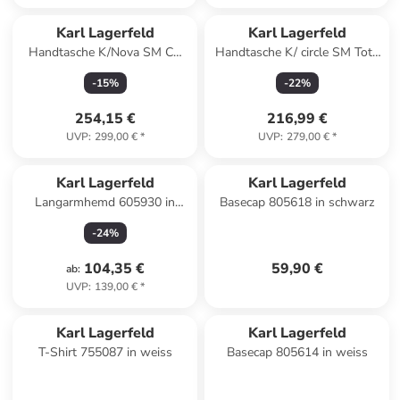
Karl Lagerfeld
Karl Lagerfeld
Handtasche K/Nova SM CB
Handtasche K/ circle SM Tote
Herr in Natural Canvas Tan
Shearling in Caramel
-
15
%
-
22
%
254,15 €
216,99 €
UVP
:
299,00 €
*
UVP
:
279,00 €
*
Karl Lagerfeld
Karl Lagerfeld
Langarmhemd 605930 in
Basecap 805618 in schwarz
dunkelblau
-
24
%
104,35 €
59,90 €
ab
:
UVP
:
139,00 €
*
Karl Lagerfeld
Karl Lagerfeld
T-Shirt 755087 in weiss
Basecap 805614 in weiss