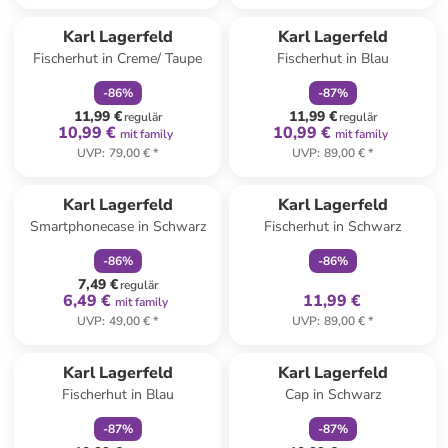
family
rabatt
family
rabatt
Karl Lagerfeld
Karl Lagerfeld
Fischerhut in Creme/ Taupe
Fischerhut in Blau
-
86
%
-
87
%
11,99 €
11,99 €
regulär
regulär
10,99 €
10,99 €
mit family
mit family
UVP
:
79,00 €
*
UVP
:
89,00 €
*
family
rabatt
family
exklusiv
Karl Lagerfeld
Karl Lagerfeld
Smartphonecase in Schwarz
Fischerhut in Schwarz
-
86
%
-
86
%
7,49 €
regulär
6,49 €
11,99 €
mit family
UVP
:
49,00 €
*
UVP
:
89,00 €
*
family
rabatt
family
rabatt
Reserviert
Karl Lagerfeld
Karl Lagerfeld
Fischerhut in Blau
Cap in Schwarz
-
87
%
-
87
%