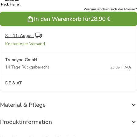
Pack Herren-
T-Shirt Basic
Warum ändern sich die Preise?
mit Rundhals
In den Warenkorb für
28,90 €
Ausschnitt in
1xSchwarz 1x
Weiß
8. - 11. August
Kostenloser Versand
Trendyoo GmbH
14 Tage Rückgaberecht
Zu den FAQs
DE & AT
Material & Pflege
Produktinformation