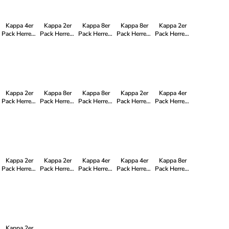
1xNavy
Weiß
2xSchwarz
Kappa 4er
Kappa 2er
Kappa 8er
Kappa 8er
Kappa 2er
Pack Herren-
Pack Herren-
Pack Herren-
Pack Herren-
Pack Herren-
T-Shirt LOGO
T-Shirt LOGO
T-Shirt LOGO
T-Shirt Basic
T-Shirt Basic
mit Rundhals
mit Rundhals
mit Rundhals
mit Rundhals
mit Rundhals
Ausschnitt in
Ausschnitt in
Ausschnitt in
Ausschnitt in
Ausschnitt in
4xWeiß
2xWeiß
8xNavy
Weiß
1xNavy 1x
Schwarz
Kappa 2er
Kappa 8er
Kappa 8er
Kappa 2er
Kappa 4er
Pack Herren-
Pack Herren-
Pack Herren-
Pack Herren-
Pack Herren-
T-Shirt Basic
T-Shirt LOGO
T-Shirt LOGO
T-Shirt Basic
T-Shirt LOGO
mit Rundhals
mit Rundhals
mit Rundhals
mit Rundhals
mit Rundhals
Ausschnitt in
Ausschnitt in
Ausschnitt in
Ausschnitt in
Ausschnitt in
1xNavy 1x
4xNavy
4xWeiß
2xWeiß
2xSchwarz
Weiß
4xSchwarz
4xSchwarz
2xWeiß
Kappa 2er
Kappa 2er
Kappa 4er
Kappa 4er
Kappa 8er
Pack Herren-
Pack Herren-
Pack Herren-
Pack Herren-
Pack Herren-
T-Shirt Basic
T-Shirt LOGO
T-Shirt Basic
T-Shirt LOGO
T-Shirt Basic
mit Rundhals
mit Rundhals
mit Rundhals
mit Rundhals
mit Rundhals
Ausschnitt in
Ausschnitt in
Ausschnitt in
Ausschnitt in
Ausschnitt in
2xNavy
1xNavy
2xNavy
4xSchwarz
Navy
1xSchwarz
2xWeiß
Kappa 2er