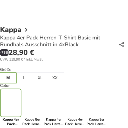
Kappa
Kappa 4er Pack Herren-T-Shirt Basic mit
Rundhals Ausschnitt in 4xBlack
28,90 €
-
75
%
UVP
:
119,90 €
*
inkl. MwSt.
Größe
M
L
XL
XXL
Color
Kappa 4er
Kappa 8er
Kappa 4er
Kappa 4er
Kappa 2er
Pack
Pack Herren-
Pack Herren-
Pack Herren-
Pack Herren-