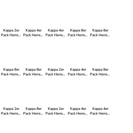
Herren-T-
T-Shirt LOGO
T-Shirt LOGO
T-Shirt Basic
T-Shirt LOGO
Shirt Basic
mit Rundhals
mit Rundhals
mit Rundhals
mit Rundhals
mit Rundhals
Ausschnitt in
Ausschnitt in
Ausschnitt in
Ausschnitt in
Ausschnitt in
4xWeiß
4xNavy
4xNavy
2xSchwarz
4xBlack
4xNavy
Kappa 2er
Kappa 4er
Kappa 4er
Kappa 8er
Kappa 8er
Pack Herren-
Pack Herren-
Pack Herren-
Pack Herren-
Pack Herren-
T-Shirt LOGO
T-Shirt Basic
T-Shirt LOGO
T-Shirt Basic
T-Shirt Basic
mit Rundhals
mit Rundhals
mit Rundhals
mit Rundhals
mit Rundhals
Ausschnitt in
Ausschnitt in
Ausschnitt in
Ausschnitt in
Ausschnitt in
1xWeiß
2xNavy
2xSchwarz
Schwarz
4xSchwarz
1xSchwarz
2xSchwarz
2xNavy
4xWeiß
Kappa 8er
Kappa 8er
Kappa 2er
Kappa 4er
Kappa 8er
Pack Herren-
Pack Herren-
Pack Herren-
Pack Herren-
Pack Herren-
T-Shirt LOGO
T-Shirt Basic
T-Shirt LOGO
T-Shirt LOGO
T-Shirt LOGO
mit Rundhals
mit Rundhals
mit Rundhals
mit Rundhals
mit Rundhals
Ausschnitt in
Ausschnitt in
Ausschnitt in
Ausschnitt in
Ausschnitt in
8xSchwarz
4xNavy
2xNavy
2xNavy
8xWeiß
4xSchwarz
2xWeiß
Kappa 2er
Kappa 8er
Kappa 2er
Kappa 4er
Kappa 4er
Pack Herren-
Pack Herren-
Pack Herren-
Pack Herren-
Pack Herren-
T-Shirt LOGO
T-Shirt Basic
T-Shirt Basic
T-Shirt Basic
T-Shirt Basic
mit Rundhals
mit Rundhals
mit Rundhals
mit Rundhals
mit Rundhals
Ausschnitt in
Ausschnitt in
Ausschnitt in
Ausschnitt in
Ausschnitt in
1xWeiß
4x Navy 4x
2xSchwarz
4xWeiß
2xWeiß