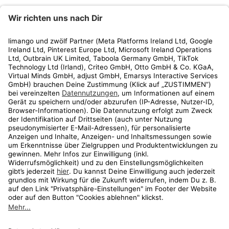
limango
Rechtliches
Kundenservice
Shop
Aktionen
Travel