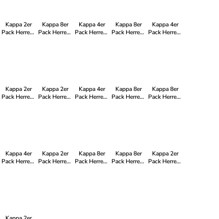
2xWeiß
2xSchwarz
Kappa 2er
Kappa 8er
Kappa 4er
Kappa 8er
Kappa 4er
Pack Herren-
Pack Herren-
Pack Herren-
Pack Herren-
Pack Herren-
T-Shirt LOGO
T-Shirt LOGO
T-Shirt LOGO
T-Shirt Basic
T-Shirt Basic
mit Rundhals
mit Rundhals
mit Rundhals
mit Rundhals
mit Rundhals
Ausschnitt in
Ausschnitt in
Ausschnitt in
Ausschnitt in
Ausschnitt in
2xNavy
8xWeiß
4xWeiß
Navy
2xNavy
2xWeiß
Kappa 2er
Kappa 2er
Kappa 4er
Kappa 8er
Kappa 8er
Pack Herren-
Pack Herren-
Pack Herren-
Pack Herren-
Pack Herren-
T-Shirt LOGO
T-Shirt Basic
T-Shirt LOGO
T-Shirt LOGO
T-Shirt Basic
mit Rundhals
mit Rundhals
mit Rundhals
mit Rundhals
mit Rundhals
Ausschnitt in
Ausschnitt in
Ausschnitt in
Ausschnitt in
Ausschnitt in
1xNavy
2xWeiß
2xSchwarz
4xNavy
Weiß
1xSchwarz
2xWeiß
4xSchwarz
Kappa 4er
Kappa 2er
Kappa 8er
Kappa 8er
Kappa 2er
Pack Herren-
Pack Herren-
Pack Herren-
Pack Herren-
Pack Herren-
T-Shirt LOGO
T-Shirt Basic
T-Shirt LOGO
T-Shirt LOGO
T-Shirt Basic
mit Rundhals
mit Rundhals
mit Rundhals
mit Rundhals
mit Rundhals
Ausschnitt in
Ausschnitt in
Ausschnitt in
Ausschnitt in
Ausschnitt in
4xSchwarz
1xNavy 1x
8xNavy
4xWeiß
2xNavy
Weiß
4xSchwarz
Kappa 2er