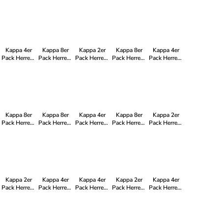
Herren-T-
T-Shirt Basic
T-Shirt Basic
T-Shirt LOGO
T-Shirt LOGO
Shirt Basic
mit Rundhals
mit Rundhals
mit Rundhals
mit Rundhals
mit Rundhals
Ausschnitt in
Ausschnitt in
Ausschnitt in
Ausschnitt in
Ausschnitt in
4xNavy
4xBlack
2xSchwarz
1xWeiß
1xSchwarz
4xSchwarz
2xNavy
1xSchwarz
1x Weiß
Kappa 4er
Kappa 8er
Kappa 2er
Kappa 8er
Kappa 4er
Pack Herren-
Pack Herren-
Pack Herren-
Pack Herren-
Pack Herren-
T-Shirt Basic
T-Shirt LOGO
T-Shirt LOGO
T-Shirt Basic
T-Shirt Basic
mit Rundhals
mit Rundhals
mit Rundhals
mit Rundhals
mit Rundhals
Ausschnitt in
Ausschnitt in
Ausschnitt in
Ausschnitt in
Ausschnitt in
4xNavy
8xSchwarz
2xSchwarz
Schwarz
2xNavy
2xSchwarz
Kappa 8er
Kappa 8er
Kappa 4er
Kappa 8er
Kappa 2er
Pack Herren-
Pack Herren-
Pack Herren-
Pack Herren-
Pack Herren-
T-Shirt Basic
T-Shirt LOGO
T-Shirt LOGO
T-Shirt Basic
T-Shirt LOGO
mit Rundhals
mit Rundhals
mit Rundhals
mit Rundhals
mit Rundhals
Ausschnitt in
Ausschnitt in
Ausschnitt in
Ausschnitt in
Ausschnitt in
4xSchwarz
4xWeiß
4xNavy
4x Navy 4x
1xWeiß
4xWeiß
4xNavy
Weiß
1xNavy
Kappa 2er
Kappa 4er
Kappa 4er
Kappa 2er
Kappa 4er
Pack Herren-
Pack Herren-
Pack Herren-
Pack Herren-
Pack Herren-
T-Shirt LOGO
T-Shirt LOGO
T-Shirt Basic
T-Shirt Basic
T-Shirt Basic
mit Rundhals
mit Rundhals
mit Rundhals
mit Rundhals
mit Rundhals
Ausschnitt in
Ausschnitt in
Ausschnitt in
Ausschnitt in
Ausschnitt in
2xWeiß
2xNavy
4xWeiß
2xSchwarz
2xWeiß