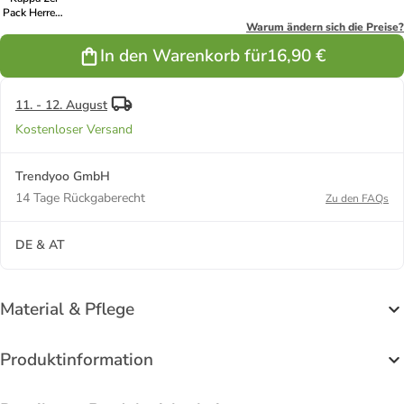
Pack Herren-
T-Shirt Basic
Warum ändern sich die Preise?
mit Rundhals
In den Warenkorb für
16,90 €
Ausschnitt in
1xNavy 1x
Schwarz
11. - 12. August
Kostenloser Versand
Trendyoo GmbH
14 Tage Rückgaberecht
Zu den FAQs
DE & AT
Material & Pflege
Produktinformation