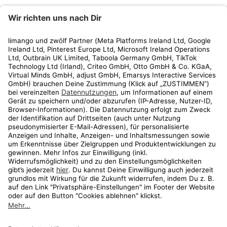
limango
Rechtliches
Kundenservice
Shop
Aktionen
Travel