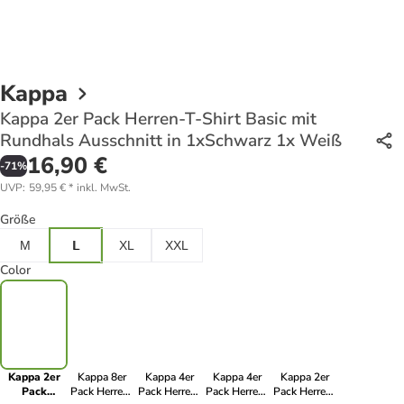
Kappa
Kappa 2er Pack Herren-T-Shirt Basic mit
Rundhals Ausschnitt in 1xSchwarz 1x Weiß
16,90 €
-
71
%
UVP
:
59,95 €
*
inkl. MwSt.
Größe
M
L
XL
XXL
Color
Kappa 2er
Kappa 8er
Kappa 4er
Kappa 4er
Kappa 2er
Pack
Pack Herren-
Pack Herren-
Pack Herren-
Pack Herren-