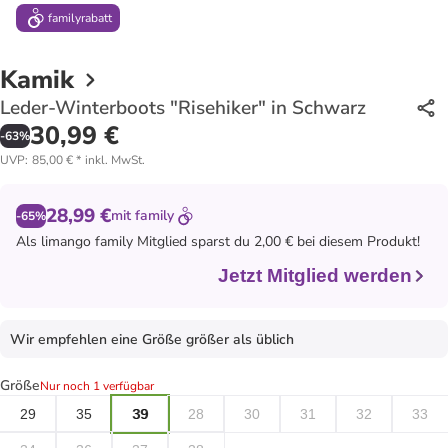
family
rabatt
Kamik
Leder-Winterboots "Risehiker" in Schwarz
30,99 €
-
63
%
UVP
:
85,00 €
*
inkl. MwSt.
28,99 €
mit
family
-65%
Als
limango family
Mitglied sparst du 2,00 € bei diesem Produkt!
Jetzt Mitglied werden
Wir empfehlen eine Größe größer als üblich
Größe
Nur noch 1 verfügbar
29
35
39
28
30
31
32
33