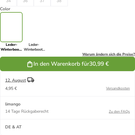
34
36
37
38
Color
Leder-
Leder-
Winterboots
Winterboots
"Risehiker"
"Risehiker" in
Warum ändern sich die Preise?
in Schwarz
Blau
In den Warenkorb für
30,99 €
12. August
4,95 €
Versandkosten
limango
14 Tage Rückgaberecht
Zu den FAQs
DE & AT