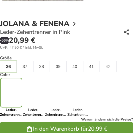
JOLANA & FENENA
Leder-Zehentrenner in Pink
20,99 €
-
56
%
UVP
:
47,90 €
*
inkl. MwSt.
Größe
36
37
38
39
40
41
42
Color
Leder-
Leder-
Leder-
Leder-
Zehentrenner
Zehentrenner
Zehentrenner
Zehentrenner
in Pink
in Hellbraun
in Gelb
in Hellbraun
Warum ändern sich die Preise?
In den Warenkorb für
20,99 €