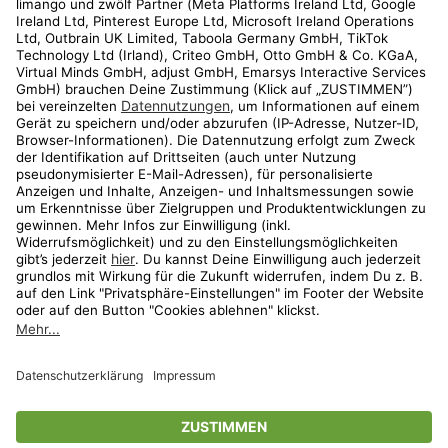
Kundenservice
Shop
Aktionen
Travel
limango.nl
limango.pl
* Streichpreise entsprechen der unverbindlichen Preisempfehlung des