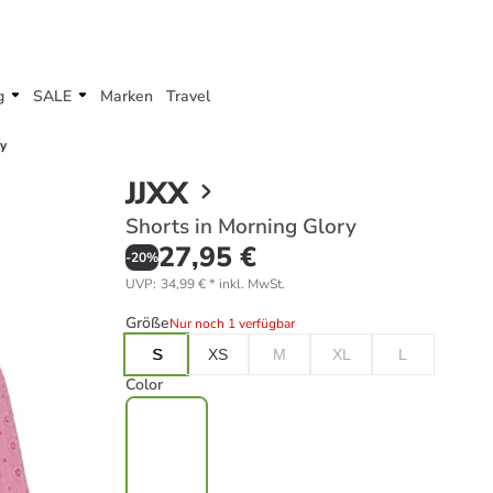
g
SALE
Marken
Travel
ry
JJXX
Shorts in Morning Glory
27,95 €
-
20
%
UVP
:
34,99 €
*
inkl. MwSt.
Größe
Nur noch 1 verfügbar
S
XS
M
XL
L
Color