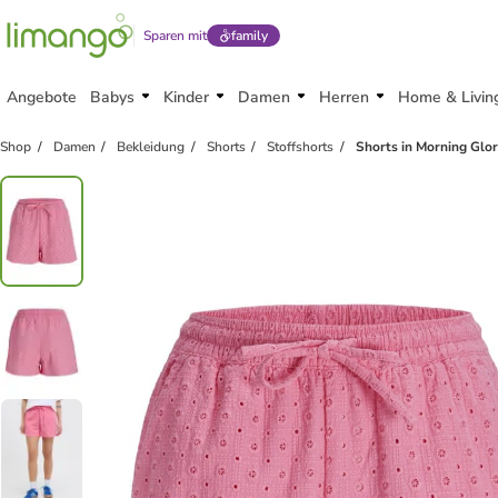
Sparen mit
family
Angebote
Babys
Kinder
Damen
Herren
Home & Livin
Shop
Damen
Bekleidung
Shorts
Stoffshorts
Shorts in Morning Glo