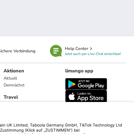
Help Center
ichere Verbindung
Jetzt auch per Live-Chat erreichbar!
Aktionen
limango app
Aktuell
Demnächst
Travel
Reiseangebote