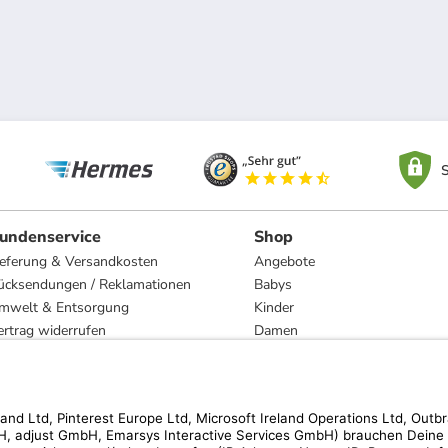
S
undenservice
Shop
ieferung & Versandkosten
Angebote
ücksendungen / Reklamationen
Babys
mwelt & Entsorgung
Kinder
ertrag widerrufen
Damen
esetzliche Gewährleistung und Reparatur
Herren
Wohnen
Trachten
Marken