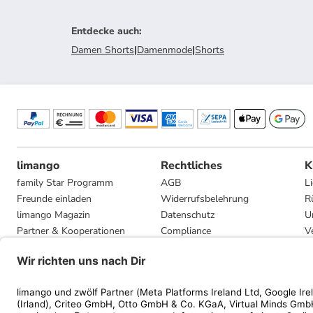
Entdecke auch
:
Damen Shorts
|
Damenmode
|
Shorts
limango
Rechtliches
K
family Star Programm
AGB
L
Freunde einladen
Widerrufsbelehrung
R
limango Magazin
Datenschutz
U
Partner & Kooperationen
Compliance
V
Jobs
Impressum
G
Presse
Privatsphäre-Einstellungen
Mediadaten
Geschenkgutscheinbedingungen