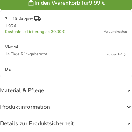
In den Warenkorb für
9,99 €
in Light Grey
in Port
in Total
in Cloud
in Tap Shoe
Melange
Royale
Eclipse
Dancer
7. - 10. August
1,95 €
Kostenlose Lieferung ab 30,00 €
Versandkosten
Viverni
14 Tage Rückgaberecht
Zu den FAQs
DE
Material & Pflege
Produktinformation
Details zur Produktsicherheit