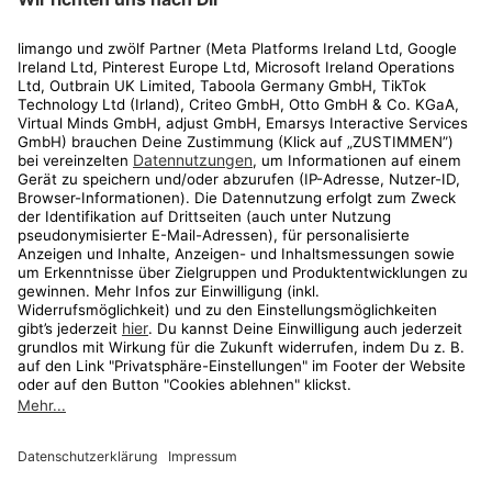
Rechtliches
Kundenservice
Shop
Aktionen
Travel
limango.nl
limango.pl