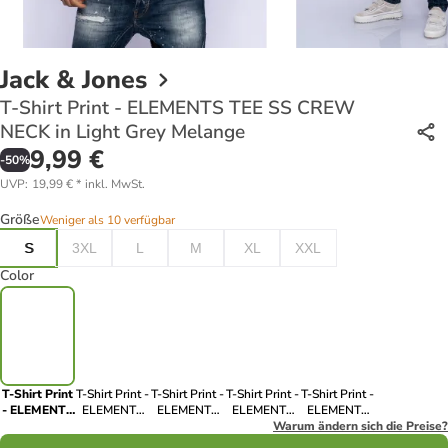
Jack & Jones
T-Shirt Print - ELEMENTS TEE SS CREW
NECK in Light Grey Melange
9,99 €
-
50
%
UVP
:
19,99 €
*
inkl. MwSt.
Größe
Weniger als 10 verfügbar
S
3XL
L
M
XL
XXL
Color
T-Shirt Print
T-Shirt Print -
T-Shirt Print -
T-Shirt Print -
T-Shirt Print -
- ELEMENTS
ELEMENTS
ELEMENTS
ELEMENTS
ELEMENTS
TEE SS
TEE SS
TEE SS
TEE SS
Warum ändern sich die Preise?
TEE SS
CREW NECK
CREW NECK
CREW NECK
CREW NECK
CREW NECK