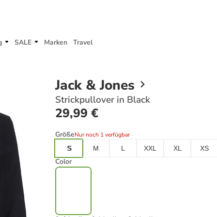
g
SALE
Marken
Travel
Jack & Jones
Strickpullover in Black
29,99 €
Größe
Nur noch 1 verfügbar
S
M
L
XXL
XL
XS
Color