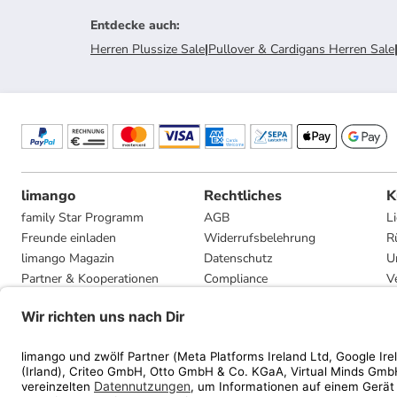
Entdecke auch
:
Herren Plussize Sale
|
Pullover & Cardigans Herren Sale
limango
Rechtliches
K
family Star Programm
AGB
L
Freunde einladen
Widerrufsbelehrung
R
limango Magazin
Datenschutz
U
Partner & Kooperationen
Compliance
V
Jobs
Impressum
G
Presse
Privatsphäre-Einstellungen
Mediadaten
Geschenkgutscheinbedingungen