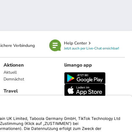
Help Center
ichere Verbindung
Jetzt auch per Live-Chat erreichbar!
Aktionen
limango app
Aktuell
Demnächst
Travel
Reiseangebote