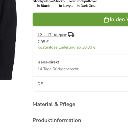
Strickpullover
Strickpullover
Strickpullover
in Black
in Navy
in Dark Grey
Blazer 1
Melange
In den
12. - 17. August
2,95 €
Kostenlose Lieferung ab 30,00 €
jeans-direkt
14 Tage Rückgaberecht
DE
Material & Pflege
Produktinformation