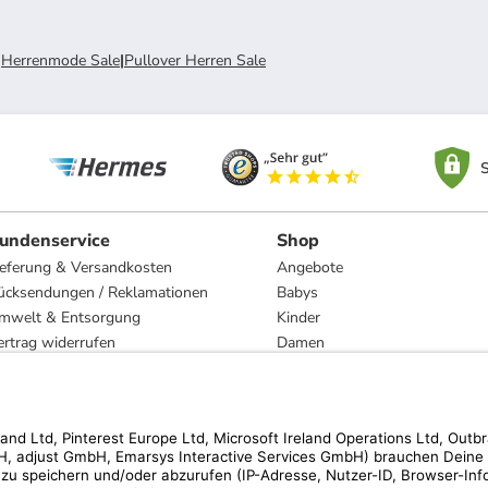
|
Herrenmode Sale
|
Pullover Herren Sale
S
undenservice
Shop
ieferung & Versandkosten
Angebote
ücksendungen / Reklamationen
Babys
mwelt & Entsorgung
Kinder
ertrag widerrufen
Damen
esetzliche Gewährleistung und Reparatur
Herren
Wohnen
Trachten
Marken