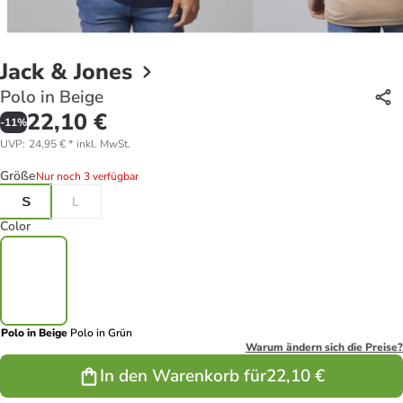
Jack & Jones
Polo in Beige
22,10 €
-
11
%
UVP
:
24,95 €
*
inkl. MwSt.
Größe
Nur noch 3 verfügbar
S
L
Color
Polo in Beige
Polo in Grün
Warum ändern sich die Preise?
In den Warenkorb für
22,10 €