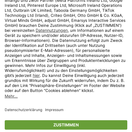
Kundenservice
Shop
Aktionen
Travel
limango.nl
limango.pl
* Streichpreise entsprechen der unverbindlichen Preisempfehlung des