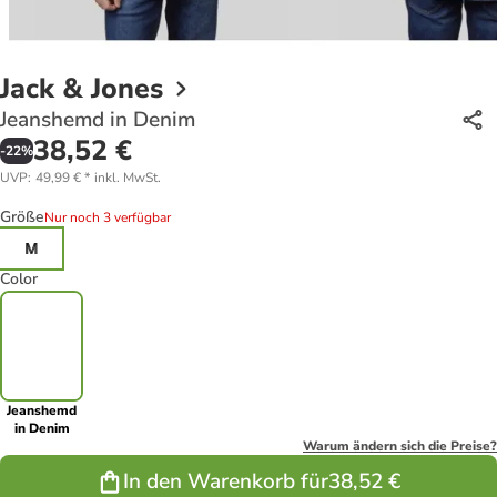
Jack & Jones
Jeanshemd in Denim
38,52 €
-
22
%
UVP
:
49,99 €
*
inkl. MwSt.
Größe
Nur noch 3 verfügbar
M
Color
Jeanshemd
in Denim
Warum ändern sich die Preise?
In den Warenkorb für
38,52 €