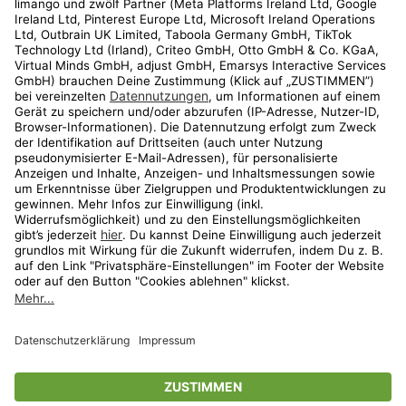
Kundenservice
Shop
Aktionen
Travel
limango.nl
limango.pl
* Streichpreise entsprechen der unverbindlichen Preisempfehlung des