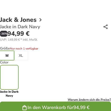
Jack & Jones
Jacke in Dark Navy
94,99 €
-
36
%
UVP
:
149,99 €
*
inkl. MwSt.
Größe
Nur noch 1 verfügbar
M
XL
Color
Jacke in Dark
Navy
Warum ändern sich die Preise?
In den Warenkorb für
94,99 €