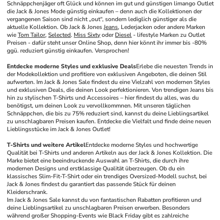
Schnäppchenjäger oft Glück und können im gut und günstigen limango Outlet 
die Jack & Jones Mode günstig einkaufen – denn auch die Kollektionen der 
vergangenen Saison sind nicht „out“, sondern lediglich günstiger als die 
aktuelle Kollektion. Ob Jack & Jones 
Jeans
, Lederjacken oder andere Marken 
wie 
Tom Tailor
, 
Selected
. 
Miss Sixty
 oder 
Diesel
 - lifestyle Marken zu Outlet 
Preisen - dafür steht unser Online Shop, denn hier könnt ihr immer bis -80% 
ggü. reduziert günstig einkaufen. Versprochen!
Entdecke moderne Styles und exklusive Deals
Erlebe die neuesten Trends in 
der Modekollektion und profitiere von exklusiven Angeboten, die deinen Stil 
aufwerten. Im Jack & Jones Sale findest du eine Vielzahl von modernen Styles 
und exklusiven Deals, die deinen Look perfektionieren. Von trendigen Jeans bis 
hin zu stylischen T-Shirts und Accessoires – hier findest du alles, was du 
benötigst, um deinen Look zu vervollkommnen. Mit unseren täglichen 
Schnäppchen, die bis zu 75% reduziert sind, kannst du deine Lieblingsartikel 
zu unschlagbaren Preisen kaufen. Entdecke die Vielfalt und finde deine neuen 
Lieblingsstücke im Jack & Jones Outlet!
T-Shirts und weitere Artikel
Entdecke moderne Styles und hochwertige 
Qualität bei T-Shirts und anderen Artikeln aus der Jack & Jones Kollektion. Die 
Marke bietet eine beeindruckende Auswahl an T-Shirts, die durch ihre 
modernen Designs und erstklassige Qualität überzeugen. Ob du ein 
klassisches Slim-Fit-T-Shirt oder ein trendiges Oversized-Modell suchst, bei 
Jack & Jones findest du garantiert das passende Stück für deinen 
Kleiderschrank.
Im Jack & Jones Sale kannst du von fantastischen Rabatten profitieren und 
deine Lieblingsartikel zu unschlagbaren Preisen erwerben. Besonders 
während großer Shopping-Events wie Black Friday gibt es zahlreiche 