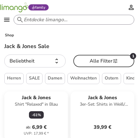
family
Shop
Jack & Jones Sale
1
Beliebtheit
Alle Filter
Herren
SALE
Damen
Weihnachten
Ostern
Kinde
Jack & Jones
Jack & Jones
Shirt "Relaxed" in Blau
3er-Set: Shirts in Weiß/
Schwarz/ Dunkelblau
-
61
%
6,99 €
39,99 €
ab
:
UVP
:
17,99 €
*