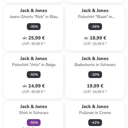
Jack & Jones
Jack & Jones
Jeans-Shorts "Rick" in Blau
Poloshirt "Blaze" in
Dunkelblau
-
35
%
-
36
%
25,99 €
18,99 €
ab
:
ab
:
UVP
:
39,99 €
*
UVP
:
29,99 €
*
Jack & Jones
Jack & Jones
Poloshirt "Arto" in Beige
Badeshorts in Schwarz
-
50
%
-
20
%
24,99 €
19,99 €
ab
:
UVP
:
49,99 €
*
UVP
:
24,99 €
*
family
rabatt
Jack & Jones
Jack & Jones
Shirt in Schwarz
Pullover in Creme
-
55
%
-
42
%