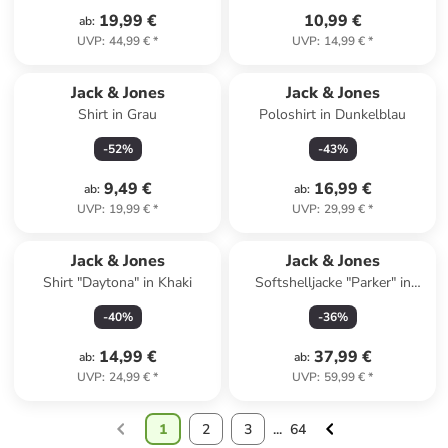
19,99 €
10,99 €
ab
:
UVP
:
44,99 €
*
UVP
:
14,99 €
*
Jack & Jones
Jack & Jones
Shirt in Grau
Poloshirt in Dunkelblau
-
52
%
-
43
%
9,49 €
16,99 €
ab
:
ab
:
UVP
:
19,99 €
*
UVP
:
29,99 €
*
Jack & Jones
Jack & Jones
Shirt "Daytona" in Khaki
Softshelljacke "Parker" in
Beige
-
40
%
-
36
%
14,99 €
37,99 €
ab
:
ab
:
UVP
:
24,99 €
*
UVP
:
59,99 €
*
1
2
3
...
64