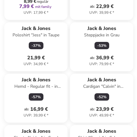
8,99 €
regulär
7,99 €
22,99 €
ab
:
mit family
UVP
:
17,99 €
*
UVP
:
39,99 €
*
Jack & Jones
Jack & Jones
Poloshirt "Jess" in Taupe
Steppjacke in Grau
-
37
%
-
53
%
21,99 €
36,99 €
ab
:
UVP
:
34,99 €
*
UVP
:
79,99 €
*
Jack & Jones
Jack & Jones
Hemd - Regular fit - in
Cardigan "Calvin" in
Hellblau
Dunkelblau
-
57
%
-
52
%
16,99 €
23,99 €
ab
:
ab
:
UVP
:
39,99 €
*
UVP
:
49,99 €
*
Jack & Jones
Jack & Jones