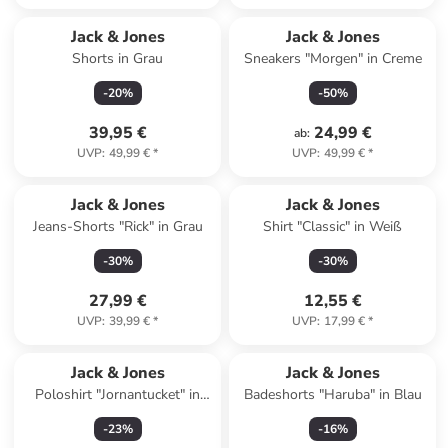
Jack & Jones
Jack & Jones
Shorts in Grau
Sneakers "Morgen" in Creme
-
20
%
-
50
%
39,95 €
24,99 €
ab
:
UVP
:
49,99 €
*
UVP
:
49,99 €
*
Jack & Jones
Jack & Jones
Jeans-Shorts "Rick" in Grau
Shirt "Classic" in Weiß
-
30
%
-
30
%
27,99 €
12,55 €
UVP
:
39,99 €
*
UVP
:
17,99 €
*
Jack & Jones
Jack & Jones
Poloshirt "Jornantucket" in
Badeshorts "Haruba" in Blau
Hellblau
-
23
%
-
16
%