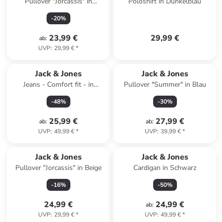
Pullover "Jorcassis" in
Poloshirt in Dunkelblau
Hellblau
-
20
%
23,99 €
29,99 €
ab
:
UVP
:
29,99 €
*
Jack & Jones
Jack & Jones
Jeans - Comfort fit - in
Pullover "Summer" in Blau
Hellblau
-
48
%
-
30
%
25,99 €
27,99 €
ab
:
ab
:
UVP
:
49,99 €
*
UVP
:
39,99 €
*
Jack & Jones
Jack & Jones
Pullover "Jorcassis" in Beige
Cardigan in Schwarz
-
16
%
-
50
%
24,99 €
24,99 €
ab
:
UVP
:
29,99 €
*
UVP
:
49,99 €
*