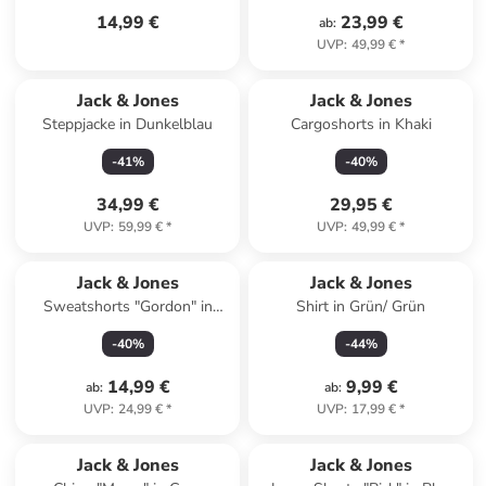
14,99 €
23,99 €
ab
:
UVP
:
49,99 €
*
Jack & Jones
Jack & Jones
Steppjacke in Dunkelblau
Cargoshorts in Khaki
-
41
%
-
40
%
34,99 €
29,95 €
UVP
:
59,99 €
*
UVP
:
49,99 €
*
Jack & Jones
Jack & Jones
Sweatshorts "Gordon" in
Shirt in Grün/ Grün
Hellblau
-
40
%
-
44
%
14,99 €
9,99 €
ab
:
ab
:
UVP
:
24,99 €
*
UVP
:
17,99 €
*
Jack & Jones
Jack & Jones