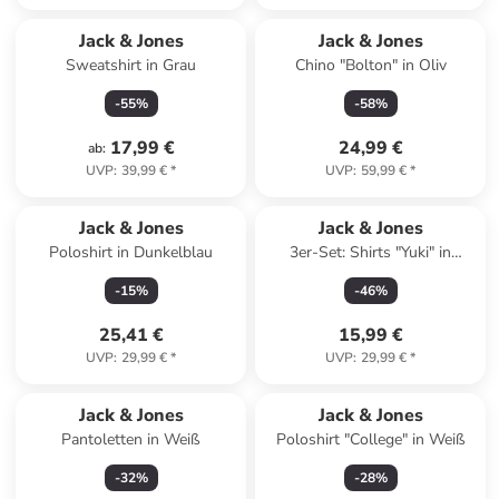
Jack & Jones
Jack & Jones
Sweatshirt in Grau
Chino "Bolton" in Oliv
-
55
%
-
58
%
17,99 €
24,99 €
ab
:
UVP
:
39,99 €
*
UVP
:
59,99 €
*
Jack & Jones
Jack & Jones
Poloshirt in Dunkelblau
3er-Set: Shirts "Yuki" in
Schwarz/ Blau/ Weiß
-
15
%
-
46
%
25,41 €
15,99 €
UVP
:
29,99 €
*
UVP
:
29,99 €
*
Jack & Jones
Jack & Jones
Pantoletten in Weiß
Poloshirt "College" in Weiß
-
32
%
-
28
%