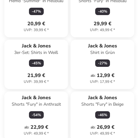
Hemd "Summer" in Hellblau
Shorts "Fury" in Hellblau
-
47
%
-
40
%
20,99 €
29,99 €
UVP
:
39,99 €
*
UVP
:
49,99 €
*
Jack & Jones
Jack & Jones
3er-Set: Shirts in Weiß
Shirt in Grün
-
45
%
-
27
%
21,99 €
12,99 €
ab
:
UVP
:
39,99 €
*
UVP
:
17,99 €
*
Jack & Jones
Jack & Jones
Shorts "Fury" in Anthrazit
Shorts "Fury" in Beige
-
54
%
-
46
%
22,99 €
26,99 €
ab
:
ab
:
UVP
:
49,99 €
*
UVP
:
49,99 €
*