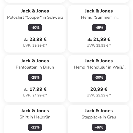
Jack & Jones
Jack & Jones
Poloshirt "Cooper" in Schwarz
Hemd "Summer" in
Dunkelblau
-
40
%
-
45
%
23,99 €
21,99 €
ab
:
ab
:
UVP
:
39,99 €
*
UVP
:
39,99 €
*
Jack & Jones
Jack & Jones
Pantoletten in Braun
Hemd "Honolulu" in Weiß/
Dunkelblau
-
28
%
-
30
%
17,99 €
20,99 €
ab
:
UVP
:
24,99 €
*
UVP
:
29,99 €
*
Jack & Jones
Jack & Jones
Shirt in Hellgrün
Steppjacke in Grau
-
33
%
-
46
%