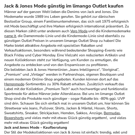
Jack & Jones Mode günstig im limango Outlet kaufen
Männer auf der ganzen Welt lieben die Denims von Jack and Jones. Die 
Modemarke wurde 1989 ins Leben gerufen. Sie gehört zur dänischen 
Bestseller Group, einem Familienunternehmen, das sich seit 1975 erfolgreich 
mit Mode beschäftigt und ihre Marken erfolgreich international präsentiert. Zu 
diesen Marken zählt unter anderem auch 
Vero Moda
 und die Kindermodemarke 
name it
, die Damenmode-Linie und die Kindermode-Linie sind ebenfalls zu 
günstigen Outlet Preisen in unserem limango Outlet Shop zu haben! Die 
Marke bietet attraktive Angebote mit speziellen Rabatten und 
Verkaufsaktionen, besonders während bedeutender Shopping-Events wie 
Black Friday und Cyber Monday. Eine Vielzahl von reduzierten Artikeln und 
neuen Kollektionen steht zur Verfügung, um Kunden zu ermutigen, die 
Angebote zu entdecken und von den Ersparnissen zu profitieren.
Die beliebten Jack & Jones Herrenlinien „Jeans Intelligence“, “JJoriginal”, 
„Premium“ und „Vintage“ werden in Partnershops, eigenen Boutiquen und 
einem modernen Online-Shop angeboten. Kunden können dort auf das 
Herrenmode
-Sortimentbis zu 30% Rabatt erhalten. Zusätzlich verkauft das 
Label mit der Kollektion „Premium Tech“ auch hochwertige und funktionelle 
Sportmode für aktive Männer jeder Altersklasse. Bei uns im limango Outlet 
Shop sind die Produkte noch günstiger - sogar Rabatte bis -80% ggü. UVP 
sind drin. Schauen Sie sich einfach mal in unserem Outlet um, hier können Sie 
Streetwear wie Jeans, Pullover, Shirts, Jacken & Mäntel, Hosen, Shorts, 
Sweatshirts, Sneaker, Strickjacken, Hemden, Sakkos, Anzüge, 
Bermudas
, 
Boxershorts
 und vieles mehr mit etwas Glück günstig ergattern!,  und vieles 
mehr mit etwas Glück günstig ergattern!
Jack and Jones Mode – Kaufberatung
Der Stil der Modekollektionen von Jack & Jones ist einfach: trendig, edel und 