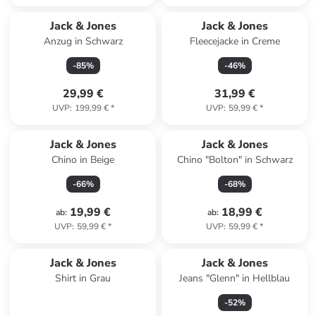
Jack & Jones
Jack & Jones
Anzug in Schwarz
Fleecejacke in Creme
-
85
%
-
46
%
29,99 €
31,99 €
UVP
:
199,99 €
*
UVP
:
59,99 €
*
Jack & Jones
Jack & Jones
Chino in Beige
Chino "Bolton" in Schwarz
-
66
%
-
68
%
19,99 €
18,99 €
ab
:
ab
:
UVP
:
59,99 €
*
UVP
:
59,99 €
*
Jack & Jones
Jack & Jones
Shirt in Grau
Jeans "Glenn" in Hellblau
-
52
%