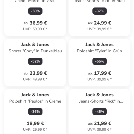
Chino "Marco" in Grau
Jeans-Shorts "Rick" in Blau
-
38
%
-
37
%
36,99 €
24,99 €
ab
:
ab
:
UVP
:
59,99 €
*
UVP
:
39,99 €
*
Jack & Jones
Jack & Jones
Shorts "Cody" in Dunkelblau
Poloshirt "Tyler" in Grün
-
52
%
-
55
%
23,99 €
17,99 €
ab
:
ab
:
UVP
:
49,99 €
*
UVP
:
39,99 €
*
Jack & Jones
Jack & Jones
Poloshirt "Paulos" in Creme
Jeans-Shorts "Rick" in
Schwarz
-
36
%
-
45
%
18,99 €
21,99 €
ab
:
UVP
:
29,99 €
*
UVP
:
39,99 €
*