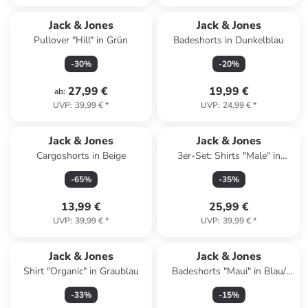
Jack & Jones
Jack & Jones
Pullover "Hill" in Grün
Badeshorts in Dunkelblau
-
30
%
-
20
%
27,99 €
19,99 €
ab
:
UVP
:
39,99 €
*
UVP
:
24,99 €
*
Jack & Jones
Jack & Jones
Cargoshorts in Beige
3er-Set: Shirts "Male" in
Dunkelblau/ Blau/ Creme
-
65
%
-
35
%
13,99 €
25,99 €
UVP
:
39,99 €
*
UVP
:
39,99 €
*
Jack & Jones
Jack & Jones
Shirt "Organic" in Graublau
Badeshorts "Maui" in Blau/
Rosa
-
33
%
-
15
%