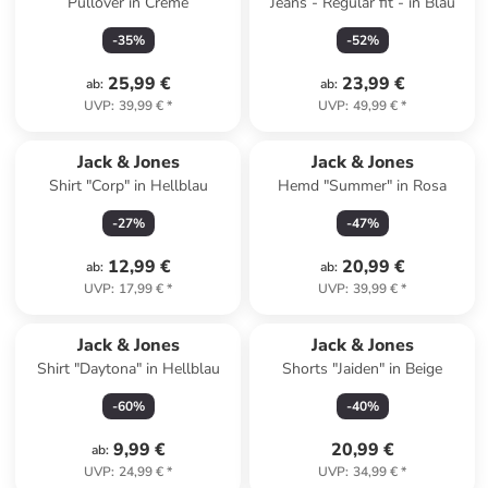
Pullover in Creme
Jeans - Regular fit - in Blau
-
35
%
-
52
%
25,99 €
23,99 €
ab
:
ab
:
UVP
:
39,99 €
*
UVP
:
49,99 €
*
Jack & Jones
Jack & Jones
Shirt "Corp" in Hellblau
Hemd "Summer" in Rosa
-
27
%
-
47
%
12,99 €
20,99 €
ab
:
ab
:
UVP
:
17,99 €
*
UVP
:
39,99 €
*
Jack & Jones
Jack & Jones
Shirt "Daytona" in Hellblau
Shorts "Jaiden" in Beige
-
60
%
-
40
%
9,99 €
20,99 €
ab
:
UVP
:
24,99 €
*
UVP
:
34,99 €
*