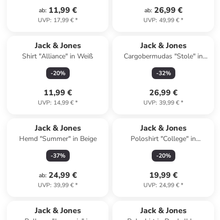
11,99 €
26,99 €
ab
:
ab
:
UVP
:
17,99 €
*
UVP
:
49,99 €
*
Jack & Jones
Jack & Jones
Shirt "Alliance" in Weiß
Cargobermudas "Stole" in
Dunkelblau
-
20
%
-
32
%
11,99 €
26,99 €
UVP
:
14,99 €
*
UVP
:
39,99 €
*
Jack & Jones
Jack & Jones
Hemd "Summer" in Beige
Poloshirt "College" in
Dunkelblau
-
37
%
-
20
%
24,99 €
19,99 €
ab
:
UVP
:
39,99 €
*
UVP
:
24,99 €
*
Jack & Jones
Jack & Jones