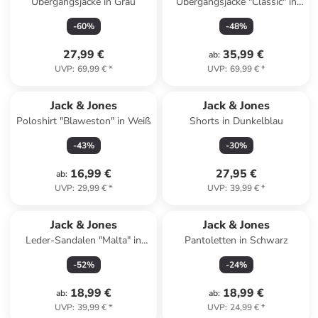
Übergangsjacke in Grau
Übergangsjacke "Classic" in
Khaki
-
60
%
-
48
%
27,99 €
35,99 €
ab
:
UVP
:
69,99 €
*
UVP
:
69,99 €
*
Jack & Jones
Jack & Jones
Poloshirt "Blaweston" in Weiß
Shorts in Dunkelblau
-
43
%
-
30
%
16,99 €
27,95 €
ab
:
UVP
:
29,99 €
*
UVP
:
39,99 €
*
Jack & Jones
Jack & Jones
Leder-Sandalen "Malta" in
Pantoletten in Schwarz
Schwarz
-
52
%
-
24
%
18,99 €
18,99 €
ab
:
ab
:
UVP
:
39,99 €
*
UVP
:
24,99 €
*