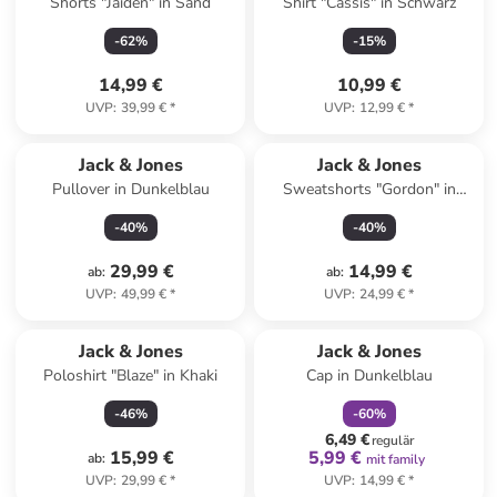
Shorts "Jaiden" in Sand
Shirt "Cassis" in Schwarz
-
62
%
-
15
%
14,99 €
10,99 €
UVP
:
39,99 €
*
UVP
:
12,99 €
*
Jack & Jones
Jack & Jones
Pullover in Dunkelblau
Sweatshorts "Gordon" in
Schwarz
-
40
%
-
40
%
29,99 €
14,99 €
ab
:
ab
:
UVP
:
49,99 €
*
UVP
:
24,99 €
*
family
rabatt
Jack & Jones
Jack & Jones
Poloshirt "Blaze" in Khaki
Cap in Dunkelblau
-
46
%
-
60
%
6,49 €
regulär
15,99 €
5,99 €
ab
:
mit family
UVP
:
29,99 €
*
UVP
:
14,99 €
*