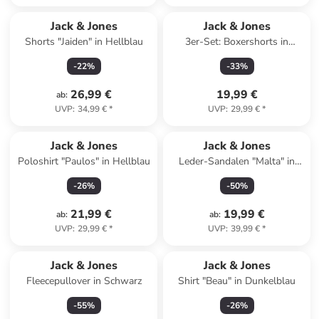
Jack & Jones
Jack & Jones
Shorts "Jaiden" in Hellblau
3er-Set: Boxershorts in
Hellblau/ Türkis/ Schwarz
-
22
%
-
33
%
26,99 €
19,99 €
ab
:
UVP
:
34,99 €
*
UVP
:
29,99 €
*
Top deal
Jack & Jones
Jack & Jones
Poloshirt "Paulos" in Hellblau
Leder-Sandalen "Malta" in
Hellbraun
-
26
%
-
50
%
21,99 €
19,99 €
ab
:
ab
:
UVP
:
29,99 €
*
UVP
:
39,99 €
*
Jack & Jones
Jack & Jones
Fleecepullover in Schwarz
Shirt "Beau" in Dunkelblau
-
55
%
-
26
%