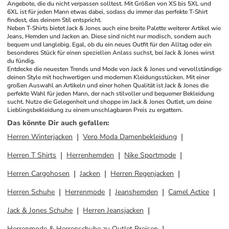
Angebote, die du nicht verpassen solltest. Mit Größen von XS bis 5XL und 
6XL ist für jeden Mann etwas dabei, sodass du immer das perfekte T-Shirt 
findest, das deinem Stil entspricht.
Neben T-Shirts bietet Jack & Jones auch eine breite Palette weiterer Artikel wie 
Jeans, Hemden und Jacken an. Diese sind nicht nur modisch, sondern auch 
bequem und langlebig. Egal, ob du ein neues Outfit für den Alltag oder ein 
besonderes Stück für einen speziellen Anlass suchst, bei Jack & Jones wirst 
du fündig.
Entdecke die neuesten Trends und Mode von Jack & Jones und vervollständige 
deinen Style mit hochwertigen und modernen Kleidungsstücken. Mit einer 
großen Auswahl an Artikeln und einer hohen Qualität ist Jack & Jones die 
perfekte Wahl für jeden Mann, der nach stilvoller und bequemer Bekleidung 
sucht. Nutze die Gelegenheit und shoppe im Jack & Jones Outlet, um deine 
Lieblingsbekleidung zu einem unschlagbaren Preis zu ergattern.
Das könnte Dir auch gefallen
:
Herren Winterjacken
Vero Moda Damenbekleidung
Herren T Shirts
Herrenhemden
Nike Sportmode
Herren Cargohosen
Jacken
Herren Regenjacken
Herren Schuhe
Herrenmode
Jeanshemden
Camel Actice
Jack & Jones Schuhe
Herren Jeansjacken
Herrenmode & Herrenschuhe zu Outlet Preisen