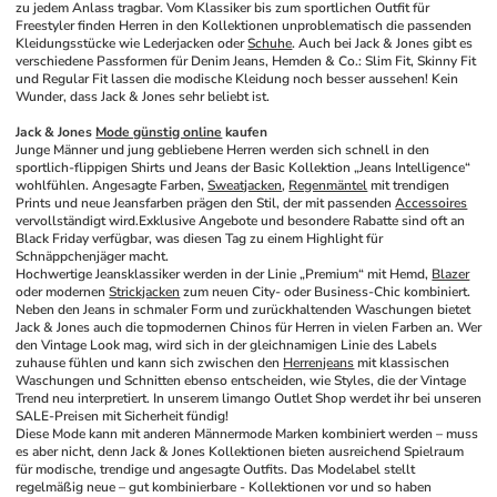
zu jedem Anlass tragbar. Vom Klassiker bis zum sportlichen Outfit für 
Freestyler finden Herren in den Kollektionen unproblematisch die passenden 
Kleidungsstücke wie Lederjacken oder 
Schuhe
. Auch bei Jack & Jones gibt es 
verschiedene Passformen für Denim Jeans, Hemden & Co.: Slim Fit, Skinny Fit 
und Regular Fit lassen die modische Kleidung noch besser aussehen! Kein 
Wunder, dass Jack & Jones sehr beliebt ist.
Jack & Jones 
Mode günstig online
 kaufen
Junge Männer und jung gebliebene Herren werden sich schnell in den 
sportlich-flippigen Shirts und Jeans der Basic Kollektion „Jeans Intelligence“ 
wohlfühlen. Angesagte Farben, 
Sweatjacken
, 
Regenmäntel
 mit trendigen 
Prints und neue Jeansfarben prägen den Stil, der mit passenden 
Accessoires
vervollständigt wird.Exklusive Angebote und besondere Rabatte sind oft an 
Black Friday verfügbar, was diesen Tag zu einem Highlight für 
Schnäppchenjäger macht.
Hochwertige Jeansklassiker werden in der Linie „Premium“ mit Hemd, 
Blazer
oder modernen 
Strickjacken
 zum neuen City- oder Business-Chic kombiniert. 
Neben den Jeans in schmaler Form und zurückhaltenden Waschungen bietet 
Jack & Jones auch die topmodernen Chinos für Herren in vielen Farben an. Wer 
den Vintage Look mag, wird sich in der gleichnamigen Linie des Labels 
zuhause fühlen und kann sich zwischen den 
Herrenjeans
 mit klassischen 
Waschungen und Schnitten ebenso entscheiden, wie Styles, die der Vintage 
Trend neu interpretiert. In unserem limango Outlet Shop werdet ihr bei unseren 
SALE-Preisen mit Sicherheit fündig!
Diese Mode kann mit anderen Männermode Marken kombiniert werden – muss 
es aber nicht, denn Jack & Jones Kollektionen bieten ausreichend Spielraum 
für modische, trendige und angesagte Outfits. Das Modelabel stellt 
regelmäßig neue – gut kombinierbare - Kollektionen vor und so haben 