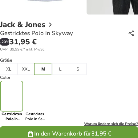
Jack & Jones
Gestricktes Polo in Skyway
31,95 €
-
20
%
UVP
:
39,99 €
*
inkl. MwSt.
Größe
XL
XXL
M
L
S
Color
Gestricktes
Gestricktes
Polo in
Polo in Sea
Skyway
Salt
Warum ändern sich die Preise?
In den Warenkorb für
31,95 €