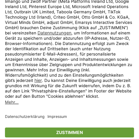
Kundenservice
Shop
Aktionen
Travel
limango.nl
limango.pl
* Streichpreise entsprechen der unverbindlichen Preisempfehlung des