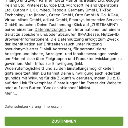
Kundenservice
Shop
Aktionen
Travel
limango.nl
limango.pl
* Streichpreise entsprechen der unverbindlichen Preisempfehlung des