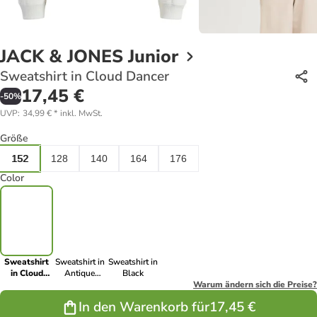
JACK & JONES Junior
Sweatshirt in Cloud Dancer
17,45 €
-
50
%
UVP
:
34,99 €
*
inkl. MwSt.
Größe
152
128
140
164
176
Color
Sweatshirt
Sweatshirt in
Sweatshirt in
in Cloud
Antique
Black
Dancer
White
Warum ändern sich die Preise?
In den Warenkorb für
17,45 €