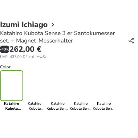
Izumi Ichiago
Katahiro Kubota Sense 3 er Santokumesser
set. + Magnet-Messerhalter
262,00 €
-
40
%
UVP
:
437,00 €
*
inkl. MwSt.
Color
Katahiro
Katahiro
Katahiro
Katahiro
Katahiro
Kubota
Kubota
Kubota Sense
Kubota Sense
Kubota Sense
Sense 3 er
Tomato
3 er
3er
3 er
Santokumesser
sharpener
Kochmesser
Koch-/Santokumesser
Koch-/Santokumesser
set. +
set,
set + Magnet-
set
Magnet-
Japanischer
Messerhalter
Messerhalter
VG-10
damast