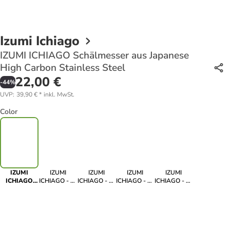
Izumi Ichiago
IZUMI ICHIAGO Schälmesser aus Japanese
High Carbon Stainless Steel
22,00 €
-
44
%
UVP
:
39,90 €
*
inkl. MwSt.
Color
IZUMI
IZUMI
IZUMI
IZUMI
IZUMI
ICHIAGO
ICHIAGO - 5-
ICHIAGO - 5-
ICHIAGO - 3-
ICHIAGO - 5-
Schälmesser
tlg.
tlg
tlg.
tlg
aus Japanese
Kochmesser-
Kochmesser
Kochmesser
Kochmesser
High Carbon
Set aus
Set mit
Set aus
Set mit
Stainless
Japanese
Magnetständer
Japanese
Magnetständer
Steel
High Carbon
High Carbon
und
Stainless
Stainless
Wasserschleifstein