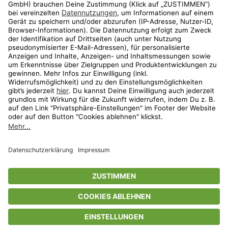
Aktionen
Travel
limango.nl
limango.pl
* Streichpreise entsprechen der unverbindlichen Preisempfehlung des
In den Warenkorb für
157,00 €
Herstellers. Prozentangaben beziehen sich auf den Streichpreis.
ᵃ Die jeweils aktuellen Teilnahmebedingungen unserer Freunde-werben-
Freunde-Aktionen findest Du unter
www.limango.de/einladen
ᵇ Gilt nur für von limango versandte Ware (nicht für von Partnern versandte
Ware und Travel).