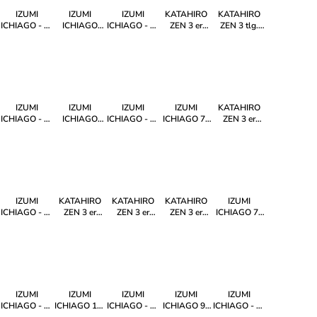
Steel
Steel
IZUMI
IZUMI
IZUMI
KATAHIRO
KATAHIRO
ICHIAGO - 5-
ICHIAGO
ICHIAGO - 5-
ZEN 3 er
ZEN 3 tlg.
tlg
Outdoor
tlg.
Damast
Kochmesser
Kochmesser
Küchenmesser
Santokumesser
Kochmesser
Set -
Set mit
, Griff aus
-Set inkl.
Set
Kochmesser
Magnetständer
schwarzen
Magnetmesserhalter
mit
und
Pakkaholz
Hammerschlag
Wasserschleifstein
IZUMI
IZUMI
IZUMI
IZUMI
KATAHIRO
ICHIAGO - 5-
ICHIAGO
ICHIAGO - 7-
ICHIAGO 7"
ZEN 3 er
tlg.
2.75”
tlg.
CLEAVER
Kochmessers
Santokumesser-
TOURNIERMESSER-
Kochmesser-
KNIFE -
Hammerschlag
Set
Japanese
Set
Japanese
Set -
"Professional
High Carbon
"Professional
High Carbon
Magnetständer
Chef Knives"
Steel
Chef Knives"
Steel
und
Schleifstein
IZUMI
KATAHIRO
KATAHIRO
KATAHIRO
IZUMI
ICHIAGO - 3-
ZEN 3 er
ZEN 3 er
ZEN 3 er
ICHIAGO 7"
tlg.
Kochmessers
Kochmessers
Kochmesser
NAKIRI
Santokumesser-
Set -
Set -
Set
KNIFE -
Set
Magnetständer
Magnetständer
(Chefmesser
Japanese
"Professional
und
mit
High Carbon
Chef Knives"
Schleifstein
Hammerschlag)
Steel
-
Magnetständer
IZUMI
IZUMI
IZUMI
IZUMI
IZUMI
ICHIAGO - 3-
ICHIAGO 10"
ICHIAGO - 3-
ICHIAGO 9"
ICHIAGO - 3-
tlg.
CHEF KNIFE
tlg.
SLICER
tlg.