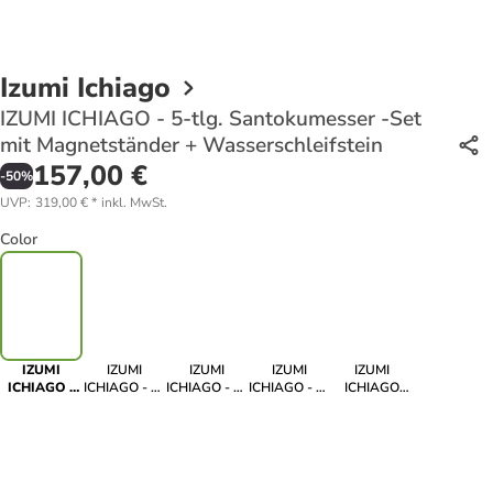
Izumi Ichiago
IZUMI ICHIAGO - 5-tlg. Santokumesser -Set
mit Magnetständer + Wasserschleifstein
157,00 €
-
50
%
UVP
:
319,00 €
*
inkl. MwSt.
Color
IZUMI
IZUMI
IZUMI
IZUMI
IZUMI
ICHIAGO -
ICHIAGO - 5-
ICHIAGO - 5-
ICHIAGO - 3-
ICHIAGO
5-tlg.
tlg.
tlg
tlg.
Schälmesser
Santokumesser
Kochmesser-
Kochmesser
Kochmesser
aus Japanese
-Set mit
Set aus
Set mit
Set aus
High Carbon
Magnetständer
Japanese
Magnetständer
Japanese
Stainless
+
High Carbon
High Carbon
Steel
Wasserschleifstein
Stainless
Stainless