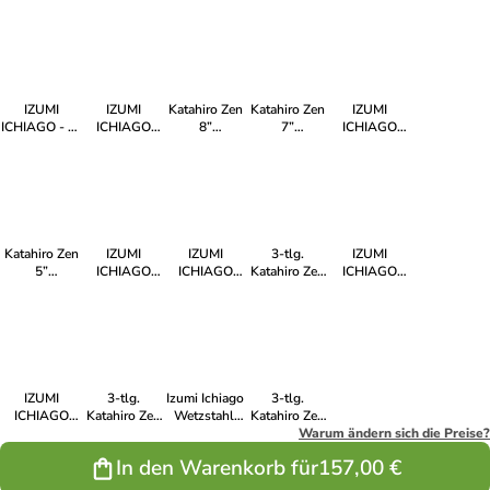
Santokumesser
- Japanese
Santokumesser-
KNIFE -
Kochmesser-
-Set +
high Carbon
Set+Magnetmesserhalter+Wasserschleifstein
Japanese
Set
Magnetmesserhalter
steel
High Carbon
inkl.Magnetständer
Steel
IZUMI
IZUMI
Katahiro Zen
Katahiro Zen
IZUMI
ICHIAGO - 3-
ICHIAGO
8”
7”
ICHIAGO
tlg.
Chefmesser
Kochmesser,
Santokumesser,
Ausbeinmesser
Kochmesser-
aus Japanese
VG-10
VG-10
aus Japanese
Set inkl.
High Carbon
Damast Stahl,
Damast Stahl,
High Carbon
Magnetständer
Stainless
Ahorn/Acrylharz
Ahorn/Acrylharz
Stainless
und
Steel
Griff
Griff
Steel
Wasserschleifstein
Katahiro Zen
IZUMI
IZUMI
3-tlg.
IZUMI
5”
ICHIAGO
ICHIAGO
Katahiro Zen
ICHIAGO
Santokumesser,
Santoku
Brotmesser
Damast-Set,
Gemüsemesser
VG-10
Fisch-,
aus Japanese
VG-10
aus Japanese
Damast Stahl,
Fleisch- und
High Carbon
Damast Stahl,
High Carbon
Ahorn/Acrylharz
Gemüsemesser,
Stainless
Ahorn/Acrylharz
Stainless
Griff
Tecaran Griff
Steel
Griff
Steel
IZUMI
3-tlg.
Izumi Ichiago
3-tlg.
ICHIAGO
Katahiro Zen
Wetzstahl,
Katahiro Zen
Filet
Damast-Set
Messerschärfer,
VG-10
Warum ändern sich die Preise?
Filetiermesser,
VG-10,
Zuglänge 30
Damast-Set,
In den Warenkorb für
157,00 €
Tecaran Griff ,
Magnetmesserhalter
cm
Ahorn/Acrylharz
"Professional
+
Griff +