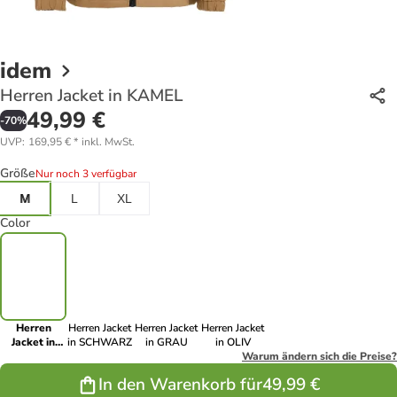
idem
Herren Jacket in KAMEL
49,99 €
-
70
%
UVP
:
169,95 €
*
inkl. MwSt.
Größe
Nur noch 3 verfügbar
M
L
XL
Color
Herren
Herren Jacket
Herren Jacket
Herren Jacket
Jacket in
in SCHWARZ
in GRAU
in OLIV
KAMEL
Warum ändern sich die Preise?
In den Warenkorb für
49,99 €