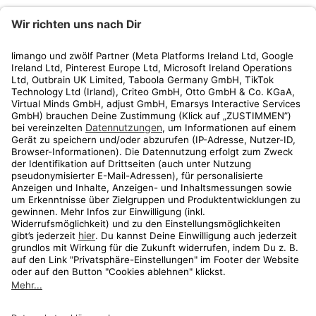
limango
Rechtliches
Kundenservice
Shop
Aktionen
Travel