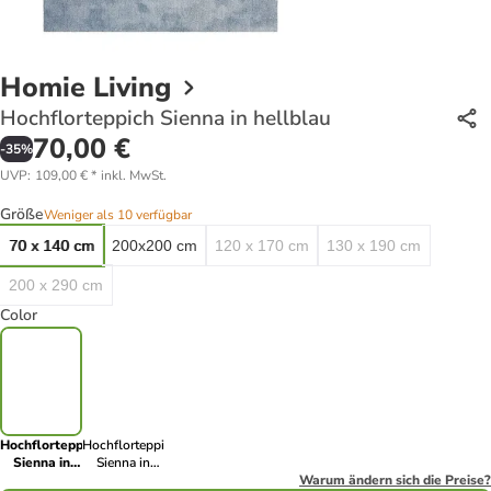
Homie Living
Hochflorteppich Sienna in hellblau
70,00 €
-
35
%
UVP
:
109,00 €
*
inkl. MwSt.
Größe
Weniger als 10 verfügbar
70 x 140 cm
200x200 cm
120 x 170 cm
130 x 190 cm
200 x 290 cm
Color
Hochflorteppich
Hochflorteppich
Sienna in
Sienna in
hellblau
blau
Warum ändern sich die Preise?