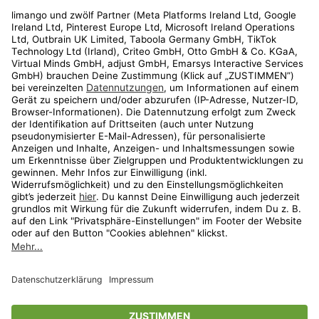
Rechtliches
Kundenservice
Shop
Aktionen
Travel
limango.nl
limango.pl