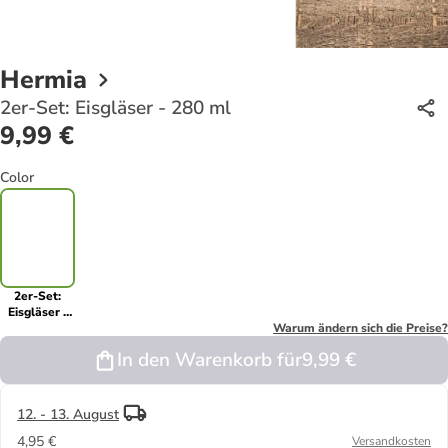
Hermia
2er-Set: Eisgläser - 280 ml
9,99 €
Color
2er-Set:
Eisgläser -
280 ml
Warum ändern sich die Preise?
In den Warenkorb für
9,99 €
12. - 13. August
4,95 €
Versandkosten