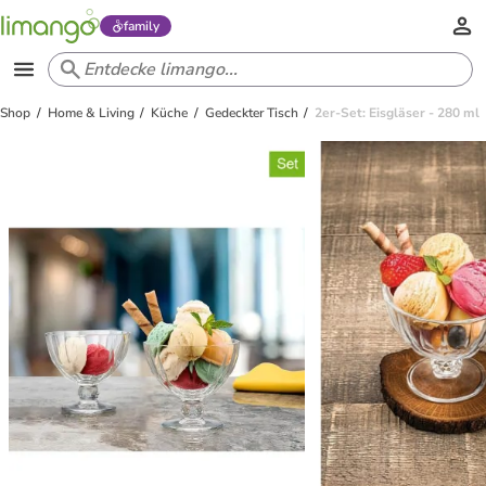
family
Shop
Home & Living
Küche
Gedeckter Tisch
2er-Set: Eisgläser - 280 ml