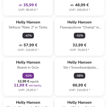
35,99 €
48,99 €
ab
:
ab
:
UVP
:
80,00 €
*
UVP
:
100,00 €
*
Helly Hansen
Helly Hansen
Skihose "Rider 2" in Türkis
Fleecepullover "Champ" in
Hellbraun/ Schwarz
-
47
%
-
52
%
57,99 €
32,99 €
ab
:
UVP
:
110,00 €
*
UVP
:
70,00 €
*
family
rabatt
Helly Hansen
Helly Hansen
Beanie in Grün
Ski-/ Snowboardjacke
"Cyclone" in Dunkelblau/
-
52
%
-
58
%
Hellblau/ Weiß
12,99 €
regulär
11,99 €
86,99 €
mit family
UVP
:
25,00 €
*
UVP
:
210,00 €
*
Helly Hansen
Helly Hansen