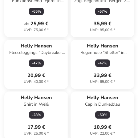
Funktionshemd "Fjord" in
2tlg. Regenoutfit "Bergen 2.0"
Schwarz/ Weiß
in Rosa
-
65
%
-
57
%
25,99 €
35,99 €
ab
:
UVP
:
75,00 €
*
UVP
:
85,00 €
*
Helly Hansen
Helly Hansen
Fleeceleggings "Daybreaker"
Regenhose "Shelter" in
in Schwarz
Schwarz
-
47
%
-
47
%
20,99 €
33,99 €
UVP
:
40,00 €
*
UVP
:
65,00 €
*
Helly Hansen
Helly Hansen
Shirt in Weiß
Cap in Dunkelblau
-
28
%
-
50
%
17,99 €
10,99 €
UVP
:
25,00 €
*
UVP
:
22,00 €
*