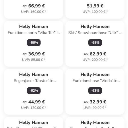
66,99 €
51,99 €
ab
:
UVP
:
160,00 €
*
UVP
:
100,00 €
*
Helly Hansen
Helly Hansen
Funktionsshorts "Vika Tur" in
Ski-/ Snowboardhose "Ullr" in
Grün
Grün
-
56
%
-
68
%
36,99 €
62,99 €
ab
:
ab
:
UVP
:
85,00 €
*
UVP
:
200,00 €
*
Helly Hansen
Helly Hansen
Regenjacke "Koster" in
Funktionshose "Vidda" in
Dunkelblau
Khaki
-
62
%
-
63
%
44,99 €
32,99 €
ab
:
ab
:
UVP
:
120,00 €
*
UVP
:
90,00 €
*
Helly Hansen
Helly Hansen