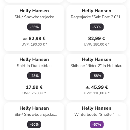
Helly Hansen
Helly Hansen
Ski-/ Snowboardjacke
Regenjacke "Salt Port 2.0" in
"Summit 2.0" in Khaki/ Grau
Dunkelblau/ Rot
-
56
%
-
53
%
82,99 €
82,99 €
ab
:
UVP
:
190,00 €
*
UVP
:
180,00 €
*
Helly Hansen
Helly Hansen
Shirt in Dunkelblau
Skihose "Rider 2" in Hellblau
-
28
%
-
58
%
17,99 €
45,99 €
ab
:
UVP
:
25,00 €
*
UVP
:
110,00 €
*
family
rabatt
Helly Hansen
Helly Hansen
Ski-/ Snowboardjacke
Winterboots "Shelter" in
"Stellar" in Rosa/ Lila/
Dunkelblau
-
60
%
-
57
%
Hellblau