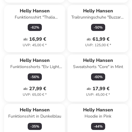
Helly Hansen
Helly Hansen
Funktionsshirt "Thalia
Trailrunningschuhe "Buzzard"
Summer" in Pink
in Rot
-
62
%
-
50
%
16,99 €
61,99 €
ab
:
ab
:
UVP
:
45,00 €
*
UVP
:
125,00 €
*
Helly Hansen
Helly Hansen
Funktionsshorts "Elv Light
Sweatshorts "Core" in Mint
Tur" in Hellblau
-
56
%
-
60
%
27,99 €
17,99 €
ab
:
ab
:
UVP
:
65,00 €
*
UVP
:
45,00 €
*
Helly Hansen
Helly Hansen
Funktionsshirt in Dunkelblau
Hoodie in Pink
-
35
%
-
44
%