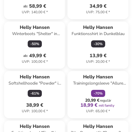
58,99 €
34,99 €
ab
:
UVP
:
140,00 €
*
UVP
:
75,00 €
*
Helly Hansen
Helly Hansen
Winterboots "Shelter" in
Funktionsshirt in Dunkelblau
Dunkelblau
-
50
%
-
30
%
49,99 €
13,99 €
ab
:
UVP
:
100,00 €
*
UVP
:
20,00 €
*
family
rabatt
Helly Hansen
Helly Hansen
Softshellhoodie "Powder" in
Trainingslongsleeve "Allure
Hellbraun
Seamless" in Orange
-
61
%
-
70
%
20,99 €
regulär
38,99 €
18,99 €
mit family
UVP
:
100,00 €
*
UVP
:
65,00 €
*
Helly Hansen
Helly Hansen