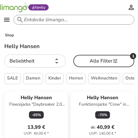
family
Shop
Helly Hansen
1
Beliebtheit
Alle Filter
SALE
Damen
Kinder
Herren
Weihnachten
Oster
Helly Hansen
Helly Hansen
Fleecejacke "Daybreaker 2.0"
Funktionsjacke "Crew" in
in Dunkelblau
Dunkelblau
-
65
%
-
70
%
13,99 €
40,99 €
ab
:
UVP
:
40,00 €
*
UVP
:
140,00 €
*