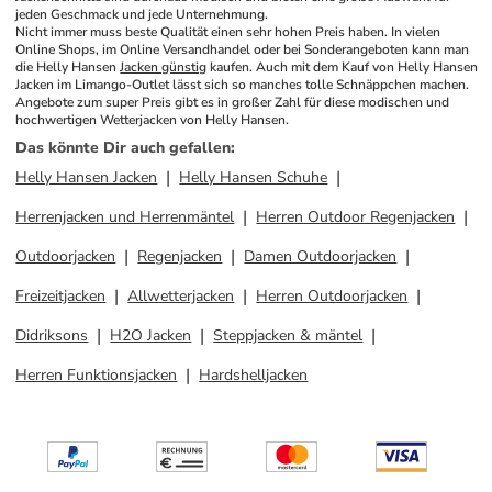
jeden Geschmack und jede Unternehmung.
Nicht immer muss beste Qualität einen sehr hohen Preis haben. In vielen 
Online Shops, im Online Versandhandel oder bei Sonderangeboten kann man 
die Helly Hansen 
Jacken günstig
 kaufen. Auch mit dem Kauf von Helly Hansen 
Jacken im Limango-Outlet lässt sich so manches tolle Schnäppchen machen. 
Angebote zum super Preis gibt es in großer Zahl für diese modischen und 
hochwertigen Wetterjacken von Helly Hansen.
Das könnte Dir auch gefallen
:
Helly Hansen Jacken
Helly Hansen Schuhe
Herrenjacken und Herrenmäntel
Herren Outdoor Regenjacken
Outdoorjacken
Regenjacken
Damen Outdoorjacken
Freizeitjacken
Allwetterjacken
Herren Outdoorjacken
Didriksons
H2O Jacken
Steppjacken & mäntel
Herren Funktionsjacken
Hardshelljacken