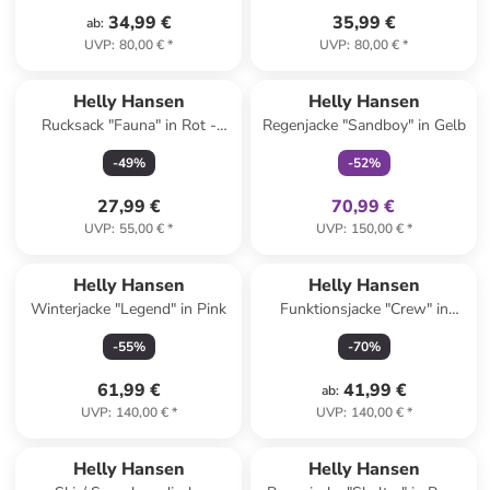
34,99 €
35,99 €
ab
:
UVP
:
80,00 €
*
UVP
:
80,00 €
*
family
exklusiv
Helly Hansen
Helly Hansen
Rucksack "Fauna" in Rot -
Regenjacke "Sandboy" in Gelb
(B)16,5 x (H)32 x (T)13 cm - 6
-
49
%
-
52
%
l
27,99 €
70,99 €
UVP
:
55,00 €
*
UVP
:
150,00 €
*
Helly Hansen
Helly Hansen
Winterjacke "Legend" in Pink
Funktionsjacke "Crew" in
Schwarz
-
55
%
-
70
%
61,99 €
41,99 €
ab
:
UVP
:
140,00 €
*
UVP
:
140,00 €
*
Helly Hansen
Helly Hansen