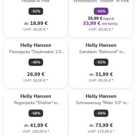
Hoodie in Pink
Winterboots "Shelter" in Pink
-
52
%
-
64
%
35,99 €
regulär
18,99 €
33,99 €
ab
:
mit family
UVP
:
40,00 €
*
UVP
:
95,00 €
*
Helly Hansen
Helly Hansen
Fleecejacke "Daybreaker 2.0"
Sandalen "Belmond" in
in Schwarz
Dunkelblau
-
46
%
-
62
%
26,99 €
31,99 €
ab
:
UVP
:
50,00 €
*
UVP
:
85,00 €
*
Helly Hansen
Helly Hansen
Regenjacke "Shelter" in
Schneeanzug "Rider 3.0" in
Hellblau
Beige/ Dunkelblau
-
58
%
-
56
%
41,99 €
73,99 €
ab
:
ab
:
UVP
:
100,00 €
*
UVP
:
170,00 €
*