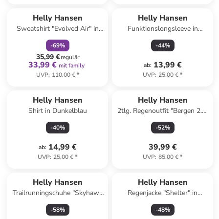
family
rabatt
Helly Hansen
Helly Hansen
Sweatshirt "Evolved Air" in
Funktionslongsleeve in
Schwarz
Dunkelblau
-
69
%
-
44
%
35,99 €
regulär
33,99 €
13,99 €
ab
:
mit family
UVP
:
110,00 €
*
UVP
:
25,00 €
*
Helly Hansen
Helly Hansen
Shirt in Dunkelblau
2tlg. Regenoutfit "Bergen 2.0"
in Beige
-
40
%
-
52
%
14,99 €
39,99 €
ab
:
UVP
:
25,00 €
*
UVP
:
85,00 €
*
Helly Hansen
Helly Hansen
Trailrunningschuhe "Skyhawk
Regenjacke "Shelter" in
TR" in Grau
Dunkelblau
-
58
%
-
48
%