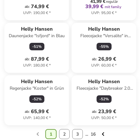
41,99 €
regulär
74,99 €
39,99 €
ab
:
mit family
UVP
:
190,00 €
*
UVP
:
95,00 €
*
Helly Hansen
Helly Hansen
Daunenjacke "Isfjord" in Blau
Fleecejacke "Versalite" in
Türkis
-
51
%
-
55
%
87,99 €
26,99 €
ab
:
ab
:
UVP
:
180,00 €
*
UVP
:
60,00 €
*
Helly Hansen
Helly Hansen
Regenjacke "Koster" in Grün
Fleecejacke "Daybreaker 2.0"
in Pink
-
52
%
-
52
%
65,99 €
23,99 €
ab
:
ab
:
UVP
:
140,00 €
*
UVP
:
50,00 €
*
1
2
3
...
16