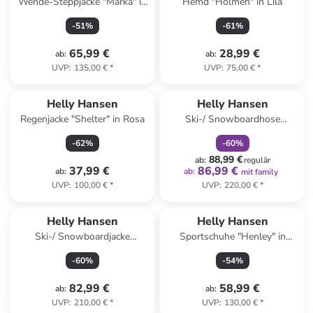
Wende-Steppjacke "Marka" in
Hemd "Holmen" in Lila
Rosa/ Türkis
-
51
%
-
61
%
65,99 €
28,99 €
ab
:
ab
:
UVP
:
135,00 €
*
UVP
:
75,00 €
*
family
rabatt
Helly Hansen
Helly Hansen
Regenjacke "Shelter" in Rosa
Ski-/ Snowboardhose
"Switch" in Gelb
-
62
%
-
60
%
88,99 €
ab
:
regulär
37,99 €
86,99 €
ab
:
ab
:
mit family
UVP
:
100,00 €
*
UVP
:
220,00 €
*
Helly Hansen
Helly Hansen
Ski-/ Snowboardjacke
Sportschuhe "Henley" in
"Cyclone" in Hellblau/ Orange
Dunkelblau
-
60
%
-
54
%
82,99 €
58,99 €
ab
:
ab
:
UVP
:
210,00 €
*
UVP
:
130,00 €
*