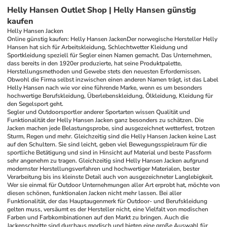
Helly Hansen Outlet Shop | Helly Hansen günstig
kaufen
Helly Hansen Jacken
Online günstig kaufen: Helly Hansen Jacken
Der norwegische Hersteller Helly 
Hansen hat sich für Arbeitskleidung, Schlechtwetter Kleidung und 
Sportkleidung speziell für Segler einen Namen gemacht. Das Unternehmen, 
dass bereits in den 1920er produzierte, hat seine Produktpalette, 
Herstellungsmethoden und Gewebe stets den neuesten Erfordernissen. 
Obwohl die Firma selbst inzwischen einen anderen Namen trägt, ist das Label 
Helly Hansen nach wie vor eine führende Marke, wenn es um besonders 
hochwertige Berufskleidung, Überlebenskleidung, Ölkleidung, Kleidung für 
den Segelsport geht.
Segler und Outdoorsportler anderer Sportarten wissen Qualität und 
Funktionalität der Helly Hansen Jacken ganz besonders zu schätzen. Die 
Jacken machen jede Belastungsprobe, sind ausgezeichnet wetterfest, trotzen 
Sturm, Regen und mehr. Gleichzeitig sind die Helly Hansen Jacken keine Last 
auf den Schultern. Sie sind leicht, geben viel Bewegungsspielraum für die 
sportliche Betätigung und sind in Hinsicht auf Material und beste Passform 
sehr angenehm zu tragen. Gleichzeitig sind Helly Hansen Jacken aufgrund 
modernster Herstellungsverfahren und hochwertiger Materialen, bester 
Verarbeitung bis ins kleinste Detail auch von ausgezeichneter Langlebigkeit. 
Wer sie einmal für Outdoor Unternehmungen aller Art erprobt hat, möchte von 
diesen schönen, funktionalen Jacken nicht mehr lassen. Bei aller 
Funktionalität, der das Hauptaugenmerk für Outdoor- und Berufskleidung 
gelten muss, versäumt es der Hersteller nicht, eine Vielfalt von modischen 
Farben und Farbkombinationen auf den Markt zu bringen. Auch die 
Jackenschnitte sind durchaus modisch und bieten eine große Auswahl für 