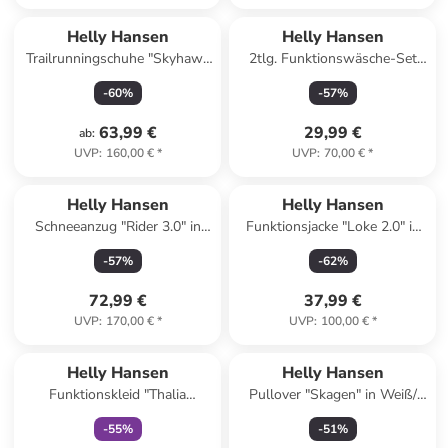
Helly Hansen
Helly Hansen
Trailrunningschuhe "Skyhawk
2tlg. Funktionswäsche-Set
TR" in Pink
"Lifa" in Dunkelblau
-
60
%
-
57
%
63,99 €
29,99 €
ab
:
UVP
:
160,00 €
*
UVP
:
70,00 €
*
Helly Hansen
Helly Hansen
Schneeanzug "Rider 3.0" in
Funktionsjacke "Loke 2.0" in
Blau/ Dunkelblau/ Orange
Schwarz
-
57
%
-
62
%
72,99 €
37,99 €
UVP
:
170,00 €
*
UVP
:
100,00 €
*
family
exklusiv
Helly Hansen
Helly Hansen
Funktionskleid "Thalia
Pullover "Skagen" in Weiß/
Summer" in Dunkelblau
Dunkelblau
-
55
%
-
51
%