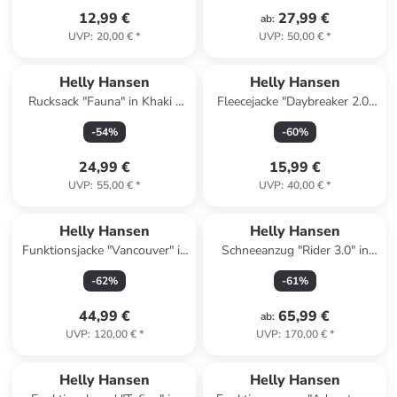
12,99 €
27,99 €
ab
:
UVP
:
20,00 €
*
UVP
:
50,00 €
*
Helly Hansen
Helly Hansen
Rucksack "Fauna" in Khaki -
Fleecejacke "Daybreaker 2.0"
(B)16,5 x (H)32 x (T)13 cm - 6
in Pink
-
54
%
-
60
%
l
24,99 €
15,99 €
UVP
:
55,00 €
*
UVP
:
40,00 €
*
Helly Hansen
Helly Hansen
Funktionsjacke "Vancouver" in
Schneeanzug "Rider 3.0" in
Khaki
Pink
-
62
%
-
61
%
44,99 €
65,99 €
ab
:
UVP
:
120,00 €
*
UVP
:
170,00 €
*
Helly Hansen
Helly Hansen