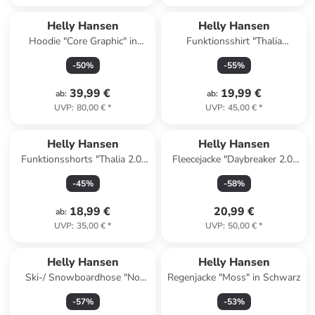
Helly Hansen
Helly Hansen
Hoodie "Core Graphic" in
Funktionsshirt "Thalia
Dunkelblau
Summer" in Dunkelblau/ Weiß
-
50
%
-
55
%
39,99 €
19,99 €
ab
:
ab
:
UVP
:
80,00 €
*
UVP
:
45,00 €
*
Helly Hansen
Helly Hansen
Funktionsshorts "Thalia 2.0"
Fleecejacke "Daybreaker 2.0"
in Dunkelblau
in Petrol in Türkis
-
45
%
-
58
%
18,99 €
20,99 €
ab
:
UVP
:
35,00 €
*
UVP
:
50,00 €
*
Helly Hansen
Helly Hansen
Ski-/ Snowboardhose "No
Regenjacke "Moss" in Schwarz
Limits 2.0" in Türkis
-
57
%
-
53
%