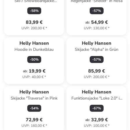
Ski-/ Snowboardjacke
Regenjacke "Shelter" in Rosa
"Kvitfjell Race" in Dunkelblau
-
58
%
-
57
%
83,99 €
54,99 €
ab
:
UVP
:
200,00 €
*
UVP
:
130,00 €
*
Helly Hansen
Helly Hansen
Hoodie in Dunkelblau
Skijacke "Alpha" in Grün
-
50
%
-
57
%
19,99 €
85,99 €
ab
:
UVP
:
40,00 €
*
UVP
:
200,00 €
*
Helly Hansen
Helly Hansen
Skijacke "Traverse" in Pink
Funktionsjacke "Loke 2.0" in
Lachs
-
54
%
-
67
%
72,99 €
32,99 €
ab
:
UVP
:
160,00 €
*
UVP
:
100,00 €
*