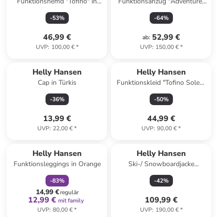
Funktionshemd "Tofino" in
Funktionsanzug "Adventure"
Dunkelblau
in Dunkelblau
-
53
%
-
64
%
46,99 €
52,99 €
ab
:
UVP
:
100,00 €
*
UVP
:
150,00 €
*
Helly Hansen
Helly Hansen
Cap in Türkis
Funktionskleid "Tofino Solen"
in Dunkelblau
-
36
%
-
50
%
13,99 €
44,99 €
UVP
:
22,00 €
*
UVP
:
90,00 €
*
family
rabatt
Helly Hansen
Helly Hansen
Funktionsleggings in Orange
Ski-/ Snowboardjacke
"Stellar" in Flieder
-
83
%
-
42
%
14,99 €
regulär
12,99 €
109,99 €
mit family
UVP
:
80,00 €
*
UVP
:
190,00 €
*