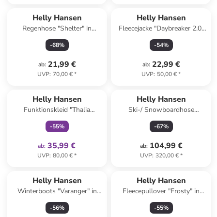
Helly Hansen
Helly Hansen
Regenhose "Shelter" in
Fleecejacke "Daybreaker 2.0"
Schwarz
in Türkis
-
68
%
-
54
%
21,99 €
22,99 €
ab
:
ab
:
UVP
:
70,00 €
*
UVP
:
50,00 €
*
family
exklusiv
Helly Hansen
Helly Hansen
Funktionskleid "Thalia
Ski-/ Snowboardhose
Summer" in Pink
"Powderqueen" in Grau
-
55
%
-
67
%
35,99 €
104,99 €
ab
:
ab
:
UVP
:
80,00 €
*
UVP
:
320,00 €
*
Helly Hansen
Helly Hansen
Winterboots "Varanger" in
Fleecepullover "Frosty" in
Grün
Hellblau
-
56
%
-
55
%