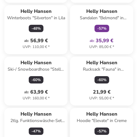
family
exklusiv
Helly Hansen
Helly Hansen
Winterboots "Silverton" in Lila
Sandalen "Belmond" in
Schwarz
-
48
%
-
57
%
56,99 €
35,99 €
ab
:
ab
:
UVP
:
110,00 €
*
UVP
:
85,00 €
*
Helly Hansen
Helly Hansen
Ski-/ Snowboardhose "Stellar
Rucksack "Fauna" in
Bib" in Pink
Dunkelblau - (B)16,5 x (H)32 x
-
60
%
-
60
%
(T)13 cm
63,99 €
21,99 €
ab
:
UVP
:
160,00 €
*
UVP
:
55,00 €
*
Helly Hansen
Helly Hansen
2tlg. Funktionswäsche-Set
Hoodie "Elevate" in Creme
"Lifa" in Pink/ Schwarz
-
47
%
-
57
%