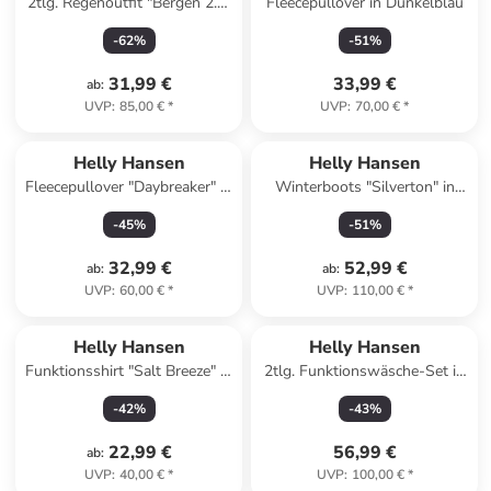
2tlg. Regenoutfit "Bergen 2.0"
Fleecepullover in Dunkelblau
in Dunkelblau
-
62
%
-
51
%
31,99 €
33,99 €
ab
:
UVP
:
85,00 €
*
UVP
:
70,00 €
*
Helly Hansen
Helly Hansen
Fleecepullover "Daybreaker" in
Winterboots "Silverton" in
Dunkelblau
Khaki
-
45
%
-
51
%
32,99 €
52,99 €
ab
:
ab
:
UVP
:
60,00 €
*
UVP
:
110,00 €
*
Helly Hansen
Helly Hansen
Funktionsshirt "Salt Breeze" in
2tlg. Funktionswäsche-Set in
Weiß
Rosa/ Mint
-
42
%
-
43
%
22,99 €
56,99 €
ab
:
UVP
:
40,00 €
*
UVP
:
100,00 €
*