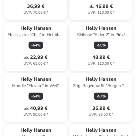
36,99 €
46,99 €
ab
:
UVP
:
70,00 €
*
UVP
:
110,00 €
*
Helly Hansen
Helly Hansen
Fleecejacke "Chill" in Hellblau/
Skihose "Rider 2" in Pink/
Blau
Schwarz
-
64
%
-
55
%
22,99 €
48,99 €
ab
:
UVP
:
65,00 €
*
UVP
:
110,00 €
*
Helly Hansen
Helly Hansen
Hoodie "Elevate" in Weiß
2tlg. Regenoutfit "Bergen 2.0"
in Gelb
-
54
%
-
57
%
40,99 €
35,99 €
ab
:
UVP
:
90,00 €
*
UVP
:
85,00 €
*
family
rabatt
Helly Hansen
Helly Hansen