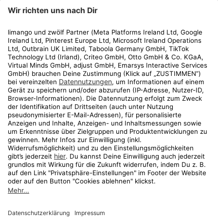
limango
Rechtliches
Kundenservice
Shop
Aktionen
Travel