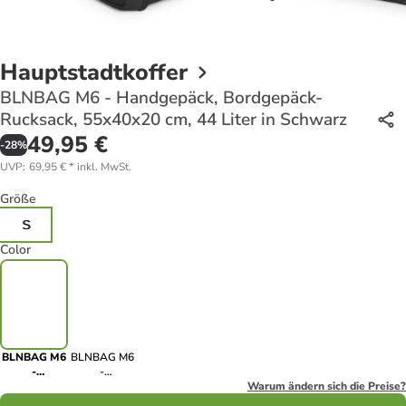
Hauptstadtkoffer
BLNBAG M6 - Handgepäck, Bordgepäck-
Rucksack, 55x40x20 cm, 44 Liter in Schwarz
49,95 €
-
28
%
UVP
:
69,95 €
*
inkl. MwSt.
Größe
S
Color
BLNBAG M6
BLNBAG M6
-
-
Handgepäck,
Handgepäck,
Warum ändern sich die Preise?
Bordgepäck-
Bordgepäck-