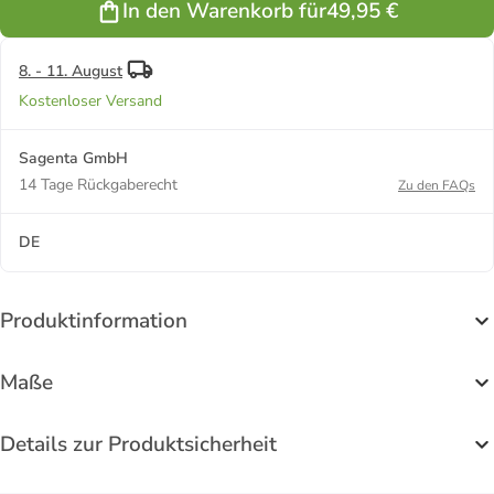
In den Warenkorb für
49,95 €
Rucksack,
Rucksack,
55x40x20
55x40x20
cm, 44 Liter
cm, 44 Liter
in Schwarz
in Iceblue
8. - 11. August
Kostenloser Versand
Sagenta GmbH
14 Tage Rückgaberecht
Zu den FAQs
DE
Produktinformation
Maße
Details zur Produktsicherheit