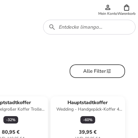
Mein Konto
Warenkorb
Alle Filter
ptstadtkoffer
Hauptstadtkoffer
telgroßer Koffer Trolley
Wedding - Handgepäck-Koffer 4
 TSA, 68cm, 4 Rollen, 88
Doppelrollen Hand Luggage TSA in
-
32
%
-
60
%
 in Waldgrün
Dunkelrot
80,95 €
39,95 €