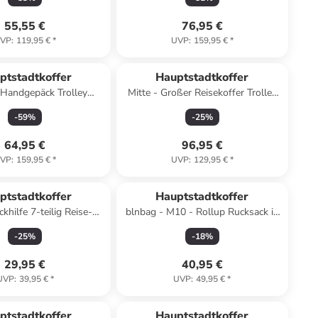
in Lime
Türkis
55,55 €
76,95 €
VP
:
119,95 €
*
UVP
:
159,95 €
*
ptstadtkoffer
Hauptstadtkoffer
 Handgepäck Trolley
Mitte - Großer Reisekoffer Trolley
Carry-On Hardshell TSA
77cm XXL Erweiterung TSA 130L
-
59
%
-
25
%
L in Olivgrün
in Waldgrün
64,95 €
96,95 €
VP
:
159,95 €
*
UVP
:
129,95 €
*
ptstadtkoffer
Hauptstadtkoffer
khilfe 7-teilig Reise-
blnbag - M10 - Rollup Rucksack in
en Kofferorganizer in
Camouflage
-
25
%
-
18
%
Dunkelblau
29,95 €
40,95 €
UVP
:
39,95 €
*
UVP
:
49,95 €
*
ptstadtkoffer
Hauptstadtkoffer