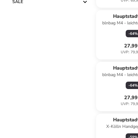
UVP
:
69,9
SALE
Hauptstad
blnbag M4 - leicht
faltbar, mit Rollen,
-
64
%
Aquagr
27,99
UVP
:
79,9
Hauptstad
blnbag M4 - leicht
faltbar, mit Rollen,
-
64
%
Dunkelb
27,99
UVP
:
79,9
Hauptstad
X-Kölln Handgep
Dehnfalte Carry-On
-
59
%