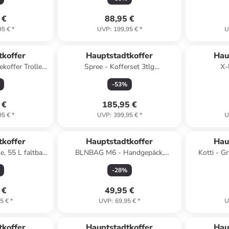
TSA 76cm 120L in Aquagrün
 €
88,95 €
95 €
*
UVP
:
199,95 €
*
U
tkoffer
Hauptstadtkoffer
Hau
ekoffer Trolley
Spree - Kofferset 3tlg
X-
rung TSA 130L
Hartschalenkoffer Reisekoffer
Hartschal
-
53
%
blau
Erweiterung in Lemon
TSA 76
 €
185,95 €
95 €
*
UVP
:
399,95 €
*
U
tkoffer
Hauptstadtkoffer
Hau
e, 55 L faltbar
BLNBAG M6 - Handgepäck,
Kotti - G
top-Stoff in
Bordgepäck-Rucksack, 55x40x20
Trolley Au
-
28
%
e
cm, 44 Liter in Schwarz
 €
49,95 €
5 €
*
UVP
:
69,95 €
*
U
tkoffer
Hauptstadtkoffer
Hau