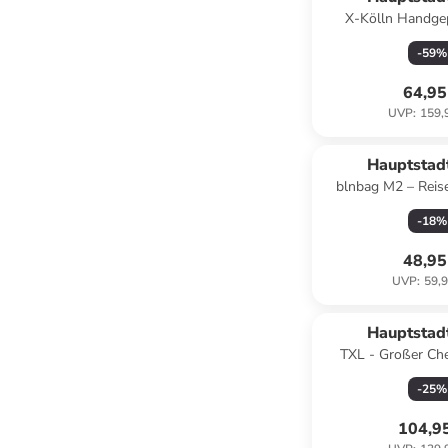
X-Kölln Handgep
Dehnfalte Carry-On
-
59
%
50L in 
64,95
UVP
:
159,
Hauptstad
blnbag M2 – Reis
Laptopfach in Bl
-
18
%
48,95
UVP
:
59,9
Hauptstad
TXL - Großer Che
Trolley Aufgabegep
-
25
%
Berr
104,9