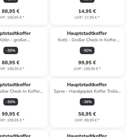
119 L in Mint
88,95 €
14,95 €
VP
:
109,95 €
*
UVP
:
17,95 €
*
ptstadtkoffer
Hauptstadtkoffer
Kölln - großer
Kotti - Großer Check-In Koffer
enkkoffer Erweiterung
Trolley Aufgabegepäck TSA 4,5 kg
-
55
%
-
50
%
cm 120L in Graphit
116 L in Rose
88,95 €
99,95 €
VP
:
199,95 €
*
UVP
:
199,95 €
*
ptstadtkoffer
Hauptstadtkoffer
roßer Check-In Koffer
Spree - Handgepäck Koffer Trolley,
fgabegepäck TSA 4,5 kg
55 x 35 x 20 cm, 33 Liter in
-
50
%
-
36
%
116 L in Mint
Avocado
99,95 €
56,95 €
VP
:
199,95 €
*
UVP
:
89,95 €
*
ptstadtkoffer
Hauptstadtkoffer