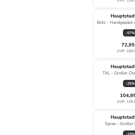
UVP
:
139,
Hauptstad
Britz - Handgepäck 
TSA, 4 Rollen 
-
57
%
72,95
UVP
:
169,
Hauptstad
TXL - Großer Che
Trolley Aufgabegep
-
25
%
Dunkelb
104,9
UVP
:
139,
Hauptstad
Spree - Großer 
Aufgabegepäck Kof
-
19
%