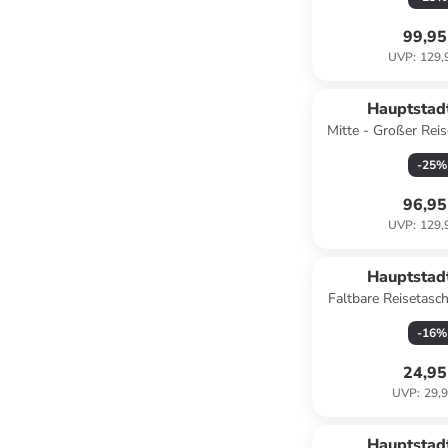
Kiwi
99,95
UVP
:
129,
Hauptstad
Mitte - Großer Reis
77cm XXL Erweite
-
25
%
in Pool 
96,95
UVP
:
129,
Hauptstad
Faltbare Reisetasch
wasserfest RipS
-
16
%
Orang
24,95
UVP
:
29,9
Hauptstad