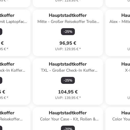
95 €
*
UVP
:
129,95 €
*
U
tkoffer
Hauptstadtkoffer
Hau
mit Laptopfach,
Mitte - Großer Reisekoffer Trolley
Alex - Mitt
in Hellgrün
77cm XXL Erweiterung TSA 130L
-
25
%
in Flieder
 €
96,95 €
95 €
*
UVP
:
129,95 €
*
U
tkoffer
Hauptstadtkoffer
Hau
ck-In Koffer
TXL - Großer Check-In Koffer
X-
äck TSA 119L in
Trolley Aufgabegepäck TSA 119L in
Hartschal
-
25
%
lau
Iceblue
TSA 76cm
5 €
104,95 €
95 €
*
UVP
:
139,95 €
*
U
tkoffer
Hauptstadtkoffer
Hau
Reisekoffer
Color Your Case - Kit, Rollen &
Color You
fer 75cm, TSA,
Griffe Set in Gelb
Gr
-
20
%