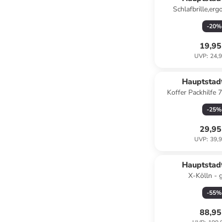
Schlafbrille,er
Reisekissen, M
-
20
%
Nackenkissen in
19,95
UVP
:
24,9
Hauptstad
Koffer Packhilfe 7
Packtaschen Koffe
-
25
%
Graphi
29,95
UVP
:
39,9
Hauptstad
X-Kölln - 
Hartschalenkkoffe
-
55
%
TSA 76cm 120L 
88,95