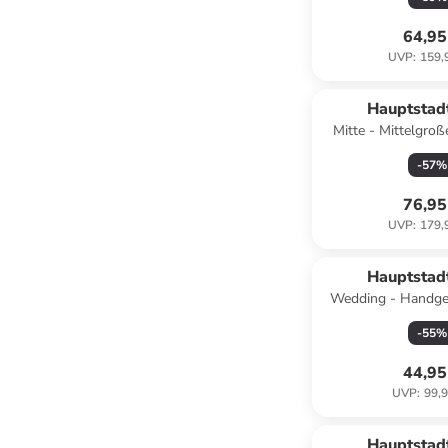
50L in Aq
64,95
UVP
:
159,
Hauptstad
Mitte - Mittelgroßer Reiseko
TSA, 68cm 88 L
-
57
%
76,95
UVP
:
179,
Hauptstad
Wedding - Handge
Doppelrollen Hand 
-
55
%
Dunkelb
44,95
UVP
:
99,9
Hauptstad