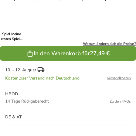
in Einkaufen
in
in Forest
in Erster
in Hanni
Adventskalender
Friends
Obstgarten
Honigbiene
Spiel Meine
ersten Spiele
in Faultier,
Warum ändern sich die Preise?
komm mit!
In den Warenkorb für
27,49 €
10. - 12. August
Kostenloser Versand nach Deutschland
Versandkosten
HBOD
14 Tage Rückgaberecht
Zu den FAQs
DE & AT