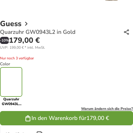
Guess
Quarzuhr GW0943L2 in Gold
179,00 €
-
10
%
UVP
:
199,00 €
*
inkl. MwSt.
Nur noch 3 verfügbar
Color
Quarzuhr
GW0943L2
in Gold
Warum ändern sich die Preise?
In den Warenkorb für
179,00 €