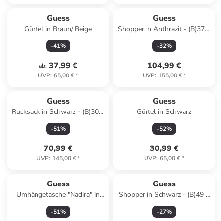
Guess
Guess
Gürtel in Braun/ Beige
Shopper in Anthrazit - (B)37 x
(H)26 x (T)10 cm
-
41
%
-
32
%
37,99 €
104,99 €
ab
:
UVP
:
65,00 €
*
UVP
:
155,00 €
*
Reserviert
Guess
Guess
Rucksack in Schwarz - (B)30 x
Gürtel in Schwarz
(H)26 x (T)9 cm
-
51
%
-
52
%
70,99 €
30,99 €
UVP
:
145,00 €
*
UVP
:
65,00 €
*
Guess
Guess
Umhängetasche "Nadira" in
Shopper in Schwarz - (B)49 x
Schwarz - (B)17 x (H)12 x
(H)31 x (T)14 cm
-
51
%
-
27
%
(T)7,5 cm