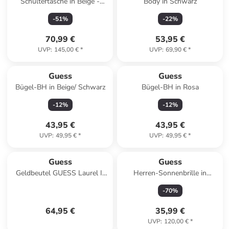
Schultertasche in Beige -
Body in Schwarz
(B)22 x (H)18 x (T)10 cm
-
51
%
-
22
%
70,99 €
53,95 €
UVP
:
145,00 €
*
UVP
:
69,90 €
*
Guess
Guess
Bügel-BH in Beige/ Schwarz
Bügel-BH in Rosa
-
12
%
-
12
%
43,95 €
43,95 €
UVP
:
49,95 €
*
UVP
:
49,95 €
*
Guess
Guess
Geldbeutel GUESS Laurel II
Herren-Sonnenbrille in
SLG in Beige
Schwarz/ Dunkelblau
-
70
%
64,95 €
35,99 €
UVP
:
120,00 €
*