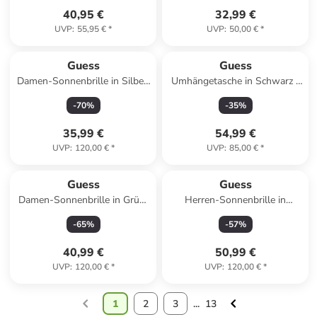
Braun
40,95 €
32,99 €
UVP
:
55,95 €
*
UVP
:
50,00 €
*
Guess
Guess
Damen-Sonnenbrille in Silber/
Umhängetasche in Schwarz -
Dunkelblau
(B)22 x (H)23,5 x (T)5 cm
-
70
%
-
35
%
35,99 €
54,99 €
UVP
:
120,00 €
*
UVP
:
85,00 €
*
Guess
Guess
Damen-Sonnenbrille in Grün/
Herren-Sonnenbrille in
Lila
Schwarz/ Dunkelblau
-
65
%
-
57
%
40,99 €
50,99 €
UVP
:
120,00 €
*
UVP
:
120,00 €
*
1
2
3
...
13