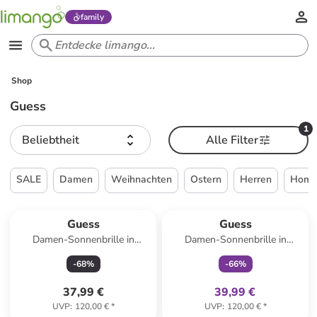
family
Shop
Guess
1
Beliebtheit
Alle Filter
SALE
Damen
Weihnachten
Ostern
Herren
Home 
family
exklusiv
Guess
Guess
Damen-Sonnenbrille in
Damen-Sonnenbrille in
Schwarz/ Lila
Schwarz/ Gold
-
68
%
-
66
%
37,99 €
39,99 €
UVP
:
120,00 €
*
UVP
:
120,00 €
*