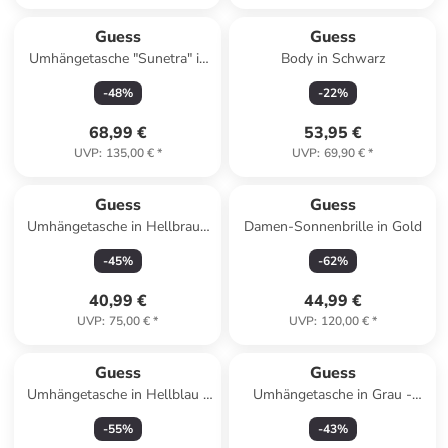
Guess
Guess
Umhängetasche "Sunetra" in
Body in Schwarz
Schwarz - (B)27 x (H)16 x
-
48
%
-
22
%
(T)6,5 cm
68,99 €
53,95 €
UVP
:
135,00 €
*
UVP
:
69,90 €
*
Guess
Guess
Umhängetasche in Hellbraun
Damen-Sonnenbrille in Gold
- (B)19 x (H)23 x (T)2 cm
-
45
%
-
62
%
40,99 €
44,99 €
UVP
:
75,00 €
*
UVP
:
120,00 €
*
Guess
Guess
Umhängetasche in Hellblau -
Umhängetasche in Grau -
(B)27 x (H)16 x (T)7 cm
(B)21 x (H)24,5 x (T)4,5 cm
-
55
%
-
43
%