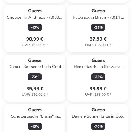
Reserviert
Guess
Guess
Shopper in Anthrazit - (B)38 x
Rucksack in Braun - (B)14 x
(H)27 x (T)12 cm
(H)35 x (T)7 cm
-
40
%
-
34
%
98,99 €
87,99 €
UVP
:
165,00 €
*
UVP
:
135,00 €
*
Guess
Guess
Damen-Sonnenbrille in Gold
Henkeltasche in Schwarz -
(B)30 x (H)20 x (T)14 cm
-
70
%
-
35
%
35,99 €
99,99 €
UVP
:
120,00 €
*
UVP
:
155,00 €
*
Guess
Guess
Schultertasche "Erenia" in
Damen-Sonnenbrille in Gold
Anthrazit - (B)40 x (H)34 x
-
45
%
-
70
%
(T)20 cm