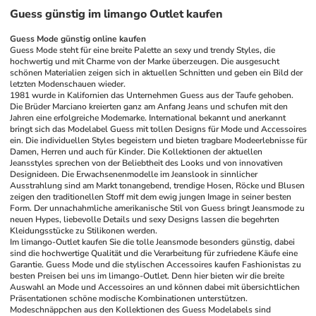
Guess günstig im limango Outlet kaufen
Guess Mode günstig online kaufen
Guess Mode steht für eine breite Palette an sexy und trendy Styles, die 
hochwertig und mit Charme von der Marke überzeugen. Die ausgesucht 
schönen Materialien zeigen sich in aktuellen Schnitten und geben ein Bild der 
letzten Modenschauen wieder. 
1981 wurde in Kalifornien das Unternehmen Guess aus der Taufe gehoben. 
Die Brüder Marciano kreierten ganz am Anfang Jeans und schufen mit den 
Jahren eine erfolgreiche Modemarke. International bekannt und anerkannt 
bringt sich das Modelabel Guess mit tollen Designs für Mode und Accessoires 
ein. Die individuellen Styles begeistern und bieten tragbare Modeerlebnisse für 
Damen, Herren und auch für Kinder. Die Kollektionen der aktuellen 
Jeansstyles sprechen von der Beliebtheit des Looks und von innovativen 
Designideen. Die Erwachsenenmodelle im Jeanslook in sinnlicher 
Ausstrahlung sind am Markt tonangebend, trendige Hosen, Röcke und Blusen 
zeigen den traditionellen Stoff mit dem ewig jungen Image in seiner besten 
Form. Der unnachahmliche amerikanische Stil von Guess bringt Jeansmode zu 
neuen Hypes, liebevolle Details und sexy Designs lassen die begehrten 
Kleidungsstücke zu Stilikonen werden.
Im limango-Outlet kaufen Sie die tolle Jeansmode besonders günstig, dabei 
sind die hochwertige Qualität und die Verarbeitung für zufriedene Käufe eine 
Garantie. Guess Mode und die stylischen Accessoires kaufen Fashionistas zu 
besten Preisen bei uns im limango-Outlet. Denn hier bieten wir die breite 
Auswahl an Mode und Accessoires an und können dabei mit übersichtlichen 
Präsentationen schöne modische Kombinationen unterstützen. 
Modeschnäppchen aus den Kollektionen des Guess Modelabels sind 