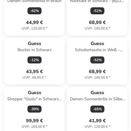
Damen-Sonnenbrille in Braun
Rucksack in Schwarz - (B)22 x
(H)32 x (T)12 cm
-
62
%
-
52
%
44,99 €
68,99 €
UVP
:
120,00 €
*
UVP
:
145,00 €
*
Guess
Guess
Bustier in Schwarz
Schultertasche in Weiß -
(B)28 x (H)24 x (T)10 cm
-
12
%
-
52
%
43,95 €
68,99 €
UVP
:
49,95 €
*
UVP
:
145,00 €
*
Guess
Guess
Shopper "Giully" in Schwarz -
Damen-Sonnenbrille in Silber/
(B)41 x (H)34 x (T)17 cm
Grau
-
39
%
-
65
%
99,99 €
41,99 €
UVP
:
165,00 €
*
UVP
:
120,00 €
*