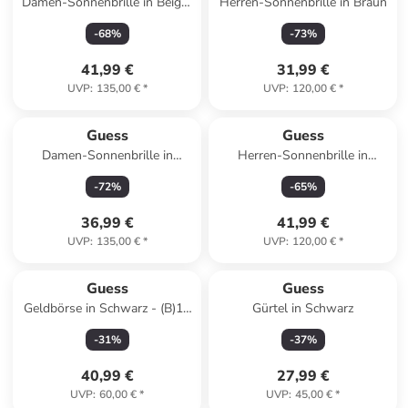
Damen-Sonnenbrille in Beige-
Herren-Sonnenbrille in Braun
Schwarz/ Hellbraun
-
68
%
-
73
%
41,99 €
31,99 €
UVP
:
135,00 €
*
UVP
:
120,00 €
*
Guess
Guess
Damen-Sonnenbrille in
Herren-Sonnenbrille in
Dunkelblau/ Gold
Schwarz/ Grau
-
72
%
-
65
%
36,99 €
41,99 €
UVP
:
135,00 €
*
UVP
:
120,00 €
*
Guess
Guess
Geldbörse in Schwarz - (B)14
Gürtel in Schwarz
x (H)9.3 cm
-
31
%
-
37
%
40,99 €
27,99 €
UVP
:
60,00 €
*
UVP
:
45,00 €
*