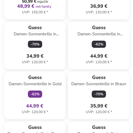
50,99 €
regulär
48,99 €
36,99 €
mit family
UVP
:
155,00 €
*
UVP
:
120,00 €
*
Guess
Guess
Damen-Sonnenbrille in
Damen-Sonnenbrille in
Schwarz/ Gold
Schwarz/ Dunkelblau
-
70
%
-
62
%
34,99 €
44,99 €
UVP
:
120,00 €
*
UVP
:
120,00 €
*
family
exklusiv
Guess
Guess
Damen-Sonnenbrille in Gold
Damen-Sonnenbrille in Braun
-
62
%
-
70
%
44,99 €
35,99 €
UVP
:
120,00 €
*
UVP
:
120,00 €
*
Guess
Guess