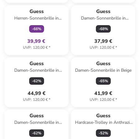
family
exklusiv
Guess
Guess
Herren-Sonnenbrille in
Damen-Sonnenbrille in
Schwarz
Schwarz
-
66
%
-
68
%
39,99 €
37,99 €
UVP
:
120,00 €
*
UVP
:
120,00 €
*
Guess
Guess
Damen-Sonnenbrille in
Damen-Sonnenbrille in Beige
Bordeaux
-
62
%
-
65
%
44,99 €
41,99 €
UVP
:
120,00 €
*
UVP
:
120,00 €
*
Guess
Guess
Damen-Sonnenbrille in
Hardcase-Trolley in Anthrazit
Schwarz/ Grau
- (B)32 x (H)53 x (T)22 cm
-
62
%
-
52
%