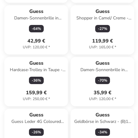
Guess
Guess
Damen-Sonnenbrille in
Shopper in Camel/ Creme -
Schwarz-Gold/ Schwarz
(B)41 x (H)34 x (T)14 cm
-
64
%
-
27
%
42,99 €
119,99 €
UVP
:
120,00 €
*
UVP
:
165,00 €
*
Guess
Guess
Hardcase-Trolley in Taupe -
Damen-Sonnenbrille in
(B)32 x (H)53 x (T)22 cm
Hellbraun
-
36
%
-
70
%
159,99 €
35,99 €
UVP
:
250,00 €
*
UVP
:
120,00 €
*
Guess
Guess
Guess Leder 4G Coloured
Geldbörse in Schwarz - (B)11
Ring Classic Logo mit
x (H)9.5 cm
-
26
%
-
34
%
Magnetfunktion Hülle in