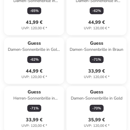
Damen-Sonnenbrille in
Damen-Sonnenbrille in
Schwarz-Silber/ Schwarz
Schwarz
-
65
%
-
62
%
41,99 €
44,99 €
UVP
:
120,00 €
*
UVP
:
120,00 €
*
Guess
Guess
Damen-Sonnenbrille in Gold/
Damen-Sonnenbrille in Braun
Blau
-
62
%
-
71
%
44,99 €
33,99 €
UVP
:
120,00 €
*
UVP
:
120,00 €
*
Guess
Guess
Herren-Sonnenbrille in
Damen-Sonnenbrille in Gold
Dunkelgrün/ Gold
-
71
%
-
70
%
33,99 €
35,99 €
UVP
:
120,00 €
*
UVP
:
120,00 €
*