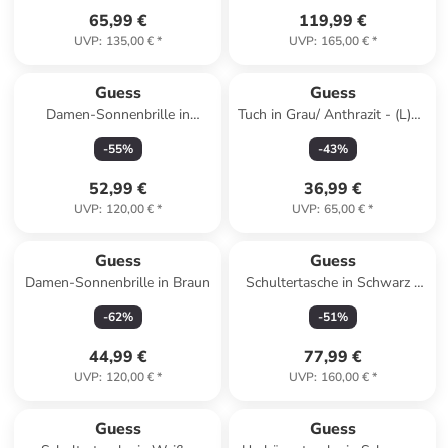
65,99 €
119,99 €
UVP
:
135,00 €
*
UVP
:
165,00 €
*
Guess
Guess
Damen-Sonnenbrille in
Tuch in Grau/ Anthrazit - (L)88
Orange
x (B)88 cm
-
55
%
-
43
%
52,99 €
36,99 €
UVP
:
120,00 €
*
UVP
:
65,00 €
*
Guess
Guess
Damen-Sonnenbrille in Braun
Schultertasche in Schwarz -
(B)15 x (H)15 x (T)10 cm
-
62
%
-
51
%
44,99 €
77,99 €
UVP
:
120,00 €
*
UVP
:
160,00 €
*
Guess
Guess