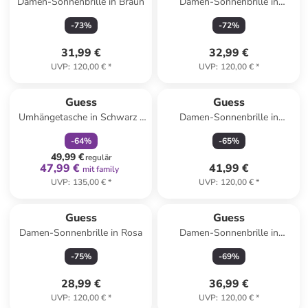
Damen-Sonnenbrille in Braun
Damen-Sonnenbrille in
Schwarz
-
73
%
-
72
%
31,99 €
32,99 €
UVP
:
120,00 €
*
UVP
:
120,00 €
*
family
rabatt
Guess
Guess
Umhängetasche in Schwarz -
Damen-Sonnenbrille in
(B)28 x (H)16 x (T)8 cm
Schwarz/ Grau
-
64
%
-
65
%
49,99 €
regulär
47,99 €
41,99 €
mit family
UVP
:
135,00 €
*
UVP
:
120,00 €
*
Guess
Guess
Damen-Sonnenbrille in Rosa
Damen-Sonnenbrille in
Schwarz/ Dunkelblau
-
75
%
-
69
%
28,99 €
36,99 €
UVP
:
120,00 €
*
UVP
:
120,00 €
*