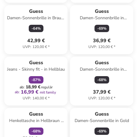
Guess
Guess
Damen-Sonnenbrille in Braun/
Damen-Sonnenbrille in
Lila
Schwarz-Transparent/
-
64
%
-
69
%
Dunkelblau
42,99 €
36,99 €
UVP
:
120,00 €
*
UVP
:
120,00 €
*
family
rabatt
Guess
Guess
Jeans - Skinny fit - in Hellblau
Damen-Sonnenbrille in
Schwarz/ Gold
-
87
%
-
68
%
18,99 €
ab
:
regulär
16,99 €
37,99 €
ab
:
mit family
UVP
:
140,00 €
*
UVP
:
120,00 €
*
family
rabatt
Reserviert
Guess
Guess
Henkeltasche in Hellbraun -
Damen-Sonnenbrille in Gold
(B)18 x (H)14 x (T)7 cm
-
68
%
-
69
%