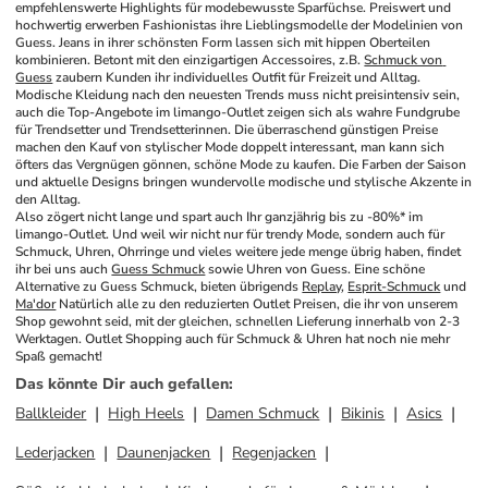
empfehlenswerte Highlights für modebewusste Sparfüchse. Preiswert und 
hochwertig erwerben Fashionistas ihre Lieblingsmodelle der Modelinien von 
Guess. Jeans in ihrer schönsten Form lassen sich mit hippen Oberteilen 
kombinieren. Betont mit den einzigartigen Accessoires, z.B. 
Schmuck von 
Guess
 zaubern Kunden ihr individuelles Outfit für Freizeit und Alltag. 
Modische Kleidung nach den neuesten Trends muss nicht preisintensiv sein, 
auch die Top-Angebote im limango-Outlet zeigen sich als wahre Fundgrube 
für Trendsetter und Trendsetterinnen. Die überraschend günstigen Preise 
machen den Kauf von stylischer Mode doppelt interessant, man kann sich 
öfters das Vergnügen gönnen, schöne Mode zu kaufen. Die Farben der Saison 
und aktuelle Designs bringen wundervolle modische und stylische Akzente in 
den Alltag.
Also zögert nicht lange und spart auch Ihr ganzjährig bis zu -80%* im 
limango-Outlet. Und weil wir nicht nur für trendy Mode, sondern auch für 
Schmuck, Uhren, Ohrringe und vieles weitere jede menge übrig haben, findet 
ihr bei uns auch 
Guess Schmuck
 sowie Uhren von Guess. Eine schöne 
Alternative zu Guess Schmuck, bieten übrigends 
Replay
, 
Esprit-Schmuck
 und 
Ma'dor
 Natürlich alle zu den reduzierten Outlet Preisen, die ihr von unserem 
Shop gewohnt seid, mit der gleichen, schnellen Lieferung innerhalb von 2-3 
Werktagen. Outlet Shopping auch für Schmuck & Uhren hat noch nie mehr 
Spaß gemacht!
Das könnte Dir auch gefallen
:
Ballkleider
High Heels
Damen Schmuck
Bikinis
Asics
Lederjacken
Daunenjacken
Regenjacken