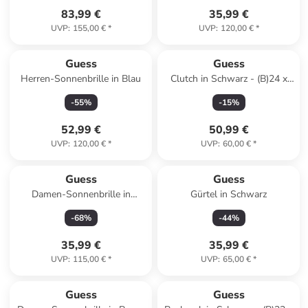
83,99 €
35,99 €
UVP
:
155,00 €
*
UVP
:
120,00 €
*
Guess
Guess
Herren-Sonnenbrille in Blau
Clutch in Schwarz - (B)24 x
(H)14 x (T)1,5 cm
-
55
%
-
15
%
52,99 €
50,99 €
UVP
:
120,00 €
*
UVP
:
60,00 €
*
Guess
Guess
Damen-Sonnenbrille in
Gürtel in Schwarz
Silber/Braun
-
68
%
-
44
%
35,99 €
35,99 €
UVP
:
115,00 €
*
UVP
:
65,00 €
*
Guess
Guess