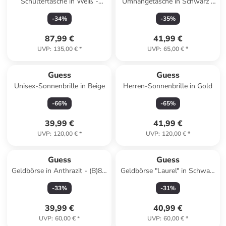
Schultertasche in Weiß -
Umhängetasche in Schwarz -
(B)25 x (H)18 x (T)8 cm
(B)12 x (H)16 x (T)9 cm
-
34
%
-
35
%
87,99 €
41,99 €
UVP
:
135,00 €
*
UVP
:
65,00 €
*
Guess
Guess
Unisex-Sonnenbrille in Beige
Herren-Sonnenbrille in Gold
-
66
%
-
65
%
39,99 €
41,99 €
UVP
:
120,00 €
*
UVP
:
120,00 €
*
Guess
Guess
Geldbörse in Anthrazit - (B)8 x
Geldbörse "Laurel" in Schwarz
(H)12 x (T)2 cm
- (B)14 x (H)9,5 x (T)2 cm
-
33
%
-
31
%
39,99 €
40,99 €
UVP
:
60,00 €
*
UVP
:
60,00 €
*