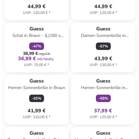
44,99 €
44,99 €
UVP
:
120,00 €
*
UVP
:
120,00 €
*
family
rabatt
Guess
Guess
Schal in Braun - (L)180 x
Damen-Sonnenbrille in
(B)53 cm
Hellbraun-Gelb/ Braun
-
47
%
-
67
%
38,99 €
regulär
36,99 €
43,99 €
mit family
UVP
:
70,00 €
*
UVP
:
135,00 €
*
family
exklusiv
Guess
Guess
Herren-Sonnenbrille in Braun
Herren-Sonnenbrille in
Schwarz
-
65
%
-
68
%
41,99 €
37,99 €
UVP
:
120,00 €
*
UVP
:
120,00 €
*
Guess
Guess