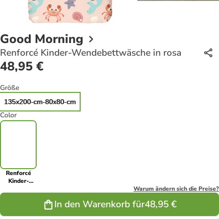
Good Morning
Renforcé Kinder-Wendebettwäsche in rosa
48,95 €
Größe
135x200-cm-80x80-cm
Color
Renforcé
Kinder-
Wendebettwäsche
Warum ändern sich die Preise?
in rosa
In den Warenkorb für
48,95 €