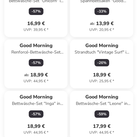
Bettwäsche-Set "Unicorn" in
Spannbettlaken "Good
Pink/ Grün
Morning" in Dunkelblau
-
57
%
-
33
%
16,99 €
13,99 €
ab
:
UVP
:
39,95 €
*
UVP
:
20,95 €
*
Good Morning
Good Morning
Renforcé-Bettwäsche-Set
Strandtuch "Vintage Surf" in
"Coco" in Weiß/ Hellbraun/
Bunt
-
57
%
-
26
%
Creme
18,99 €
18,99 €
ab
:
UVP
:
44,95 €
*
UVP
:
25,95 €
*
Good Morning
Good Morning
Bettwäsche-Set ''Inga'' in
Bettwäsche-Set ''Leone'' in
Grün/ Bunt
Grau/ Bunt
-
57
%
-
59
%
18,99 €
17,99 €
UVP
:
44,95 €
*
UVP
:
44,95 €
*