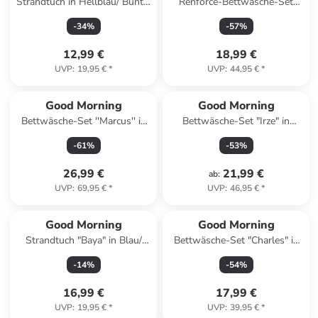
Strandtuch in Hellblau/ Bunt -
Renforcé-Bettwäsche-Set
(L)180 x (B)100 cm
"Iris" in Türkis/ Senf
-
34
%
-
57
%
12,99 €
18,99 €
UVP
:
19,95 €
*
UVP
:
44,95 €
*
Good Morning
Good Morning
Bettwäsche-Set ''Marcus'' in
Bettwäsche-Set "Irze" in
Bunt
Khaki/ Rosa
-
61
%
-
53
%
26,99 €
21,99 €
ab
:
UVP
:
69,95 €
*
UVP
:
46,95 €
*
Good Morning
Good Morning
Strandtuch "Baya" in Blau/
Bettwäsche-Set "Charles" in
Rosa
Hellblau/ Grau
-
14
%
-
54
%
16,99 €
17,99 €
UVP
:
19,95 €
*
UVP
:
39,95 €
*