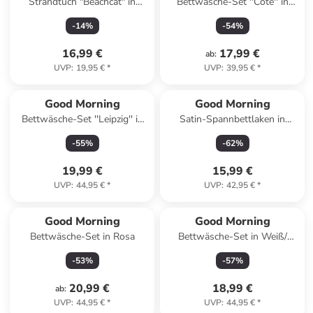
Strandtuch "Beachcat" in
Bettwäsche-Set ''Cote'' in
Beige/ Blau
Sand
-
14
%
-
54
%
16,99 €
17,99 €
ab
:
UVP
:
19,95 €
*
UVP
:
39,95 €
*
Good Morning
Good Morning
Bettwäsche-Set ''Leipzig'' in
Satin-Spannbettlaken in
Khaki
Petrol
-
55
%
-
62
%
19,99 €
15,99 €
UVP
:
44,95 €
*
UVP
:
42,95 €
*
Good Morning
Good Morning
Bettwäsche-Set in Rosa
Bettwäsche-Set in Weiß/
Schwarz
-
53
%
-
57
%
20,99 €
18,99 €
ab
:
UVP
:
44,95 €
*
UVP
:
44,95 €
*