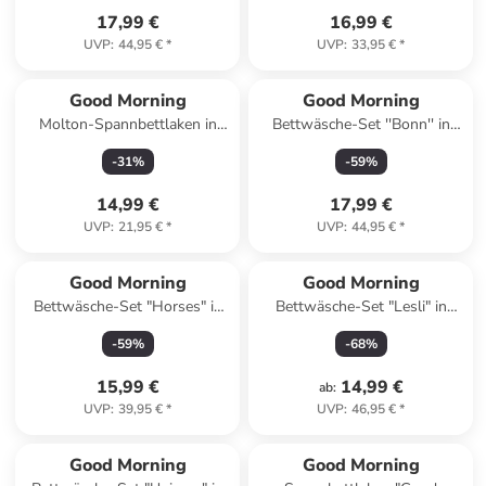
17,99 €
16,99 €
UVP
:
44,95 €
*
UVP
:
33,95 €
*
Good Morning
Good Morning
Molton-Spannbettlaken in
Bettwäsche-Set ''Bonn'' in
Weiß
Schwarz/ Hellbraun
-
31
%
-
59
%
14,99 €
17,99 €
UVP
:
21,95 €
*
UVP
:
44,95 €
*
Good Morning
Good Morning
Bettwäsche-Set "Horses" in
Bettwäsche-Set "Lesli" in
Rosa/ Bunt
Grün
-
59
%
-
68
%
15,99 €
14,99 €
ab
:
UVP
:
39,95 €
*
UVP
:
46,95 €
*
Good Morning
Good Morning