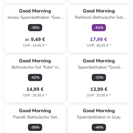
family
exklusiv
Good Morning
Good Morning
Jersey-Spannbettlaken "Good
Renforcé-Bettwäsche-Set
Morning" in Blau
"Tiger" in Gelb/ Hellbraun
-
36
%
-
61
%
9,49 €
17,99 €
ab
:
UVP
:
14,95 €
*
UVP
:
46,95 €
*
Good Morning
Good Morning
Bettwäsche-Set "Kate" in
Spannbettlaken "Good
Bunt
Morning" in Blau
-
62
%
-
33
%
14,99 €
13,99 €
UVP
:
39,95 €
*
UVP
:
20,95 €
*
Good Morning
Good Morning
Flanell-Bettwäsche-Set
Spannbettlaken in Grau
"Ladida" in Rosa
-
59
%
-
49
%