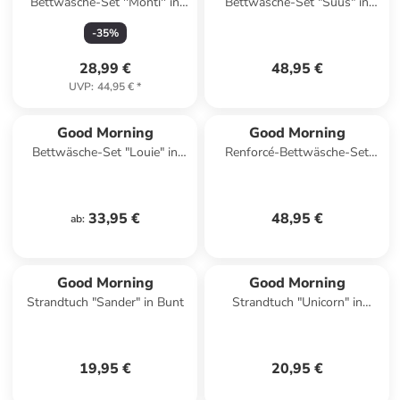
Bettwäsche-Set ''Monti'' in
Bettwäsche-Set "Suus" in
Bunt
Hellblau/ Rosa
-
35
%
28,99 €
48,95 €
UVP
:
44,95 €
*
Good Morning
Good Morning
Bettwäsche-Set "Louie" in
Renforcé-Bettwäsche-Set
Weiß/ Rosa
"Move" in Creme/ Hellblau/
Rot
33,95 €
48,95 €
ab
:
Good Morning
Good Morning
Strandtuch "Sander" in Bunt
Strandtuch "Unicorn" in
Hellgrau/ Rosa/ Grün
19,95 €
20,95 €