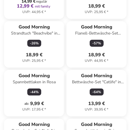
14,99 €
regulär
12,99 €
18,99 €
mit family
UVP
:
44,95 €
*
UVP
:
25,95 €
*
Good Morning
Good Morning
Strandtuch "Beachvibe" in
Flanell-Bettwäsche-Set
Beige/ Türkis
"Toss" in Weiß/ Hellblau
-
26
%
-
57
%
18,99 €
18,99 €
UVP
:
25,95 €
*
UVP
:
44,95 €
*
Good Morning
Good Morning
Spannbettlaken in Rosa
Bettwäsche-Set "Catlife" in
Beige
-
44
%
-
64
%
9,99 €
13,99 €
ab
:
UVP
:
17,95 €
*
UVP
:
39,95 €
*
Good Morning
Good Morning