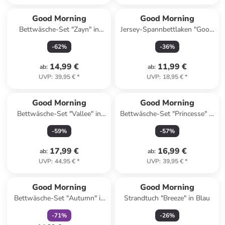
Good Morning
Good Morning
Bettwäsche-Set "Zayn" in
Jersey-Spannbettlaken "Good
Grau/ Gold
Morning" in Grau
-
62
%
-
36
%
14,99 €
11,99 €
ab
:
ab
:
UVP
:
39,95 €
*
UVP
:
18,95 €
*
Good Morning
Good Morning
Bettwäsche-Set "Vallee" in
Bettwäsche-Set "Princesse" in
Mint/ Bunt
Petrol
-
59
%
-
57
%
17,99 €
16,99 €
ab
:
ab
:
UVP
:
44,95 €
*
UVP
:
39,95 €
*
family
rabatt
Good Morning
Good Morning
Bettwäsche-Set "Autumn" in
Strandtuch "Breeze" in Blau
Beige
-
71
%
-
26
%