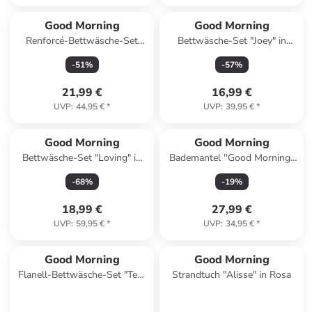
Good Morning
Good Morning
Renforcé-Bettwäsche-Set
Bettwäsche-Set "Joey" in
"Madeleine" in Weiß/ Beige
Türkis/ Bunt
-
51
%
-
57
%
21,99 €
16,99 €
UVP
:
44,95 €
*
UVP
:
39,95 €
*
Good Morning
Good Morning
Bettwäsche-Set "Loving" in
Bademantel ''Good Morning''
Grün
in Petrol
-
68
%
-
19
%
18,99 €
27,99 €
UVP
:
59,95 €
*
UVP
:
34,95 €
*
Good Morning
Good Morning
Flanell-Bettwäsche-Set "Ted"
Strandtuch "Alisse" in Rosa
in Grün/ Weiß