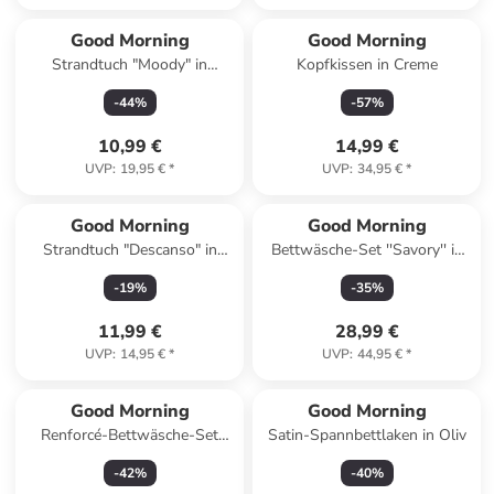
Good Morning
Good Morning
Strandtuch "Moody" in
Kopfkissen in Creme
Hellblau/ Bunt
-
44
%
-
57
%
10,99 €
14,99 €
UVP
:
19,95 €
*
UVP
:
34,95 €
*
Good Morning
Good Morning
Strandtuch "Descanso" in
Bettwäsche-Set ''Savory'' in
Grün/ Creme
Grün/ Bunt
-
19
%
-
35
%
11,99 €
28,99 €
UVP
:
14,95 €
*
UVP
:
44,95 €
*
Good Morning
Good Morning
Renforcé-Bettwäsche-Set
Satin-Spannbettlaken in Oliv
"Antibes" in Weiß/ Hellblau
-
42
%
-
40
%