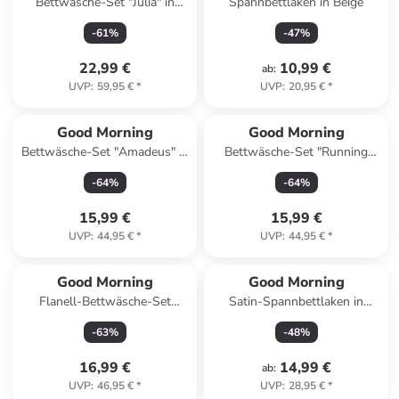
Bettwäsche-Set "Julia" in
Spannbettlaken in Beige
Hellgrau/ Blau/ Rosa
-
61
%
-
47
%
22,99 €
10,99 €
ab
:
UVP
:
59,95 €
*
UVP
:
20,95 €
*
Good Morning
Good Morning
Bettwäsche-Set "Amadeus" in
Bettwäsche-Set "Running
Lila/ Rosa
horse" in Grün/ Braun
-
64
%
-
64
%
15,99 €
15,99 €
UVP
:
44,95 €
*
UVP
:
44,95 €
*
Good Morning
Good Morning
Flanell-Bettwäsche-Set
Satin-Spannbettlaken in
"Scarlet" in Hellblau
Altrosa
-
63
%
-
48
%
16,99 €
14,99 €
ab
:
UVP
:
46,95 €
*
UVP
:
28,95 €
*