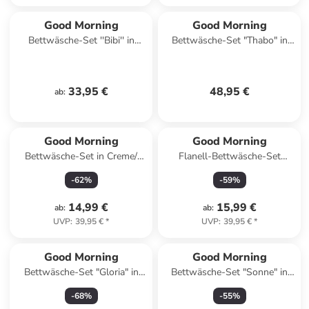
Good Morning
Good Morning
Bettwäsche-Set ''Bibi'' in
Bettwäsche-Set "Thabo" in
Rosa/ Pink
Grün/ Hellbraun
33,95 €
48,95 €
ab
:
Good Morning
Good Morning
Bettwäsche-Set in Creme/
Flanell-Bettwäsche-Set
Orange
"Chevy" in Hellbraun/ Beige
-
62
%
-
59
%
14,99 €
15,99 €
ab
:
ab
:
UVP
:
39,95 €
*
UVP
:
39,95 €
*
Good Morning
Good Morning
Bettwäsche-Set "Gloria" in
Bettwäsche-Set "Sonne" in
Creme/ Beige
Hellblau/ Gelb
-
68
%
-
55
%