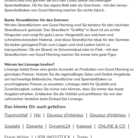
Unterschied und gönnen Sie sich den Luxus dieser hochwertigen 
Spannbettlaken. Ob für das eigene Bett oder als Geschenk - mit den Jersey-
Spannbettlaken von Good Morning machen Sie nichts falsch.
Bunte Strandtücher für den Sommer
Mit den Strandtüchern von Good Morning sind Sie bestens für den nächsten 
Strandbesuch gerüstet. Das Strandtuch "Graffity" in Bunt ist ein echter 
Hingucker und sorgt für gute Laune. Hergestellt aus weichem und 
schnelltrocknendem Material, sind diese Strandtücher ideal für den Sommer. 
Sie bieten genügend Platz zum Liegen und sind zudem leicht zu 
transportieren. Ob am Strand, im Schwimmbad oder im Park - mit den 
Strandtüchern von Good Morning machen Sie immer eine gute Figur.
Warum bei Limango kaufen?
Limango bietet Ihnen eine große Auswahl an Produkten von Good Morning zu 
günstigen Preisen. Nutzen Sie die regelmäßigen Sales und Outlet-Angebote, 
um hochwertige Bettwäsche, Handtücher und Spannbettlaken zu 
unschlagbaren Preisen zu erwerben. Limango steht für Qualität und 
Zuverlässigkeit, sodass Sie sicher sein können, dass Sie immer das beste 
Angebot erhalten. Entdecken Sie die Vielfalt und profitieren Sie von den 
zahlreichen Vorteilen beim Einkauf bei Limango.
Das könnte Dir auch gefallen
:
Traumschlaf
Hip
Douceur d’Intérieur
Douceur d'intérieur
Soedahl
Elegante
Dynamic24
Kaeppel
ONLINE & CO
Erwin Müller
LIEBLINGSSTÜCK
Today