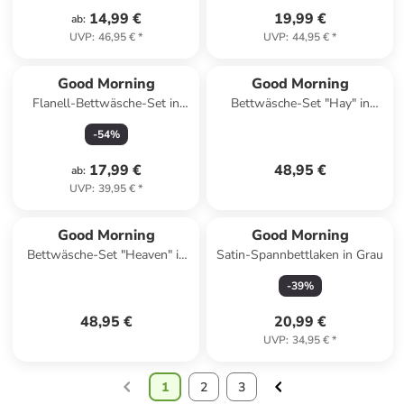
14,99 €
19,99 €
ab
:
UVP
:
46,95 €
*
UVP
:
44,95 €
*
Good Morning
Good Morning
Flanell-Bettwäsche-Set in
Bettwäsche-Set "Hay" in
Beige
Weiß/ Hellbraun
-
54
%
17,99 €
48,95 €
ab
:
UVP
:
39,95 €
*
Good Morning
Good Morning
Bettwäsche-Set "Heaven" in
Satin-Spannbettlaken in Grau
Türkis/ Rosa
-
39
%
48,95 €
20,99 €
UVP
:
34,95 €
*
1
2
3