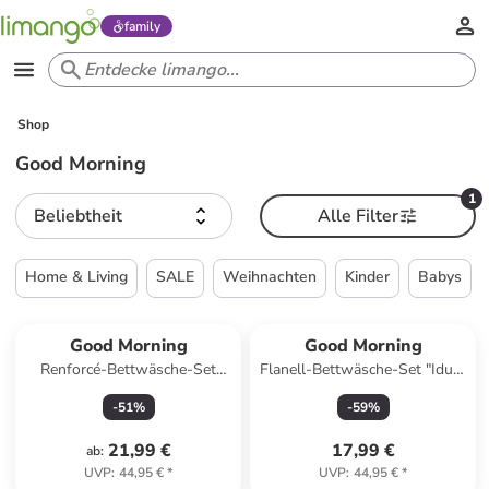
family
Shop
Good Morning
1
Beliebtheit
Alle Filter
Home & Living
SALE
Weihnachten
Kinder
Babys
Reserviert
Good Morning
Good Morning
Renforcé-Bettwäsche-Set
Flanell-Bettwäsche-Set "Idun"
"Quincy" in Weiß/ Grün/ Gold
in Hellgrau/ Weiß
-
51
%
-
59
%
21,99 €
17,99 €
ab
:
UVP
:
44,95 €
*
UVP
:
44,95 €
*