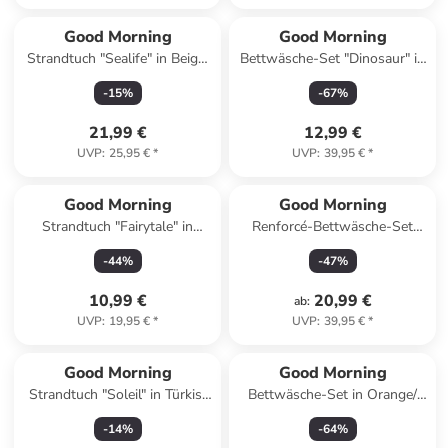
Good Morning
Good Morning
Strandtuch "Sealife" in Beige/
Bettwäsche-Set "Dinosaur" in
Blau
Mint/ Weiß/ Grün
-
15
%
-
67
%
21,99 €
12,99 €
UVP
:
25,95 €
*
UVP
:
39,95 €
*
Good Morning
Good Morning
Strandtuch "Fairytale" in
Renforcé-Bettwäsche-Set
Hellblau/ Rosa/ Weiß
''Simo'' in Beige/ Schwarz
-
44
%
-
47
%
10,99 €
20,99 €
ab
:
UVP
:
19,95 €
*
UVP
:
39,95 €
*
Good Morning
Good Morning
Strandtuch "Soleil" in Türkis/
Bettwäsche-Set in Orange/
Beige
Bunt
-
14
%
-
64
%