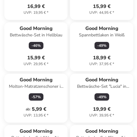
16,99 €
15,99 €
UVP
:
19,95 €
*
UVP
:
44,95 €
*
Good Morning
Good Morning
Bettwäsche-Set in Hellblau
Spannbettlaken in Weiß
-
46
%
-
49
%
15,99 €
18,99 €
UVP
:
29,95 €
*
UVP
:
37,95 €
*
Good Morning
Good Morning
Molton-Matratzenschoner in
Bettwäsche-Set "Lucia" in
Weiß
Weiß/ Rosa
-
57
%
-
49
%
5,99 €
19,99 €
ab
:
UVP
:
13,95 €
*
UVP
:
39,95 €
*
Good Morning
Good Morning