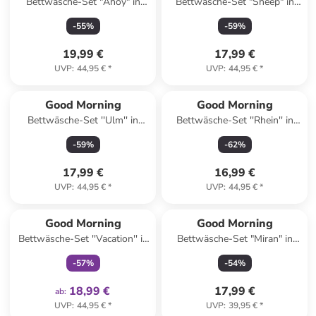
Bettwäsche-Set "Ahoy" in
Bettwäsche-Set "Sheep" in
Weiß/ Hellblau
Dunkelblau
-
55
%
-
59
%
19,99 €
17,99 €
UVP
:
44,95 €
*
UVP
:
44,95 €
*
Good Morning
Good Morning
Bettwäsche-Set ''Ulm'' in
Bettwäsche-Set ''Rhein'' in
Hellgrau/ Blau
Blau/ Rosa
-
59
%
-
62
%
17,99 €
16,99 €
UVP
:
44,95 €
*
UVP
:
44,95 €
*
family
exklusiv
Good Morning
Good Morning
Bettwäsche-Set ''Vacation'' in
Bettwäsche-Set "Miran" in
Hellblau/ Creme
Beige
-
57
%
-
54
%
18,99 €
17,99 €
ab
:
UVP
:
44,95 €
*
UVP
:
39,95 €
*