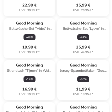
22,99 €
15,99 €
UVP
:
39,95 €
*
UVP
:
26,95 €
*
Good Morning
Good Morning
Bettwäsche-Set ''Videl'' in
Bettwäsche-Set "Lyave" in
Weiß/ Beige/ Bunt
Mint/ Rosa
-
49
%
-
42
%
19,99 €
25,99 €
UVP
:
39,95 €
*
UVP
:
44,95 €
*
Good Morning
Good Morning
Strandtuch "Tijmen" in Weiß/
Jersey-Spannbettlaken "Good
Blau
Morning" in Grün
-
14
%
-
36
%
16,99 €
11,99 €
UVP
:
19,95 €
*
UVP
:
18,95 €
*
Good Morning
Good Morning