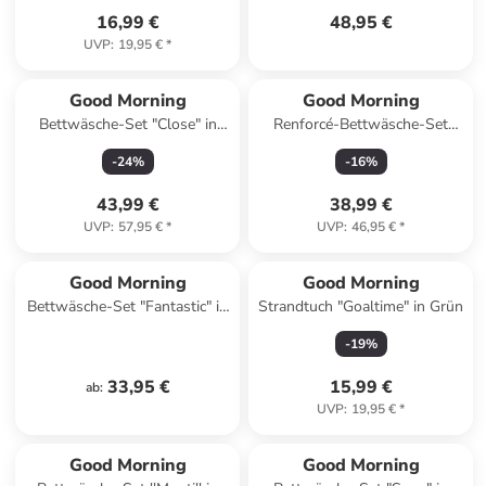
16,99 €
48,95 €
UVP
:
19,95 €
*
Good Morning
Good Morning
Bettwäsche-Set "Close" in
Renforcé-Bettwäsche-Set
Grau/ Rosa
"Captain" in Hellblau/ Schwarz
-
24
%
-
16
%
43,99 €
38,99 €
UVP
:
57,95 €
*
UVP
:
46,95 €
*
Good Morning
Good Morning
Bettwäsche-Set "Fantastic" in
Strandtuch "Goaltime" in Grün
Mint/ Rosa
-
19
%
33,95 €
15,99 €
ab
:
UVP
:
19,95 €
*
Good Morning
Good Morning