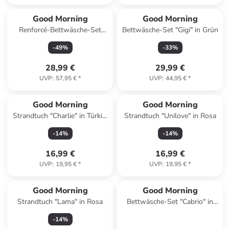
Good Morning
Good Morning
Renforcé-Bettwäsche-Set
Bettwäsche-Set "Gigi" in Grün
"Yellowstone" in Grau/ Gelb
-
49
%
-
33
%
28,99 €
29,99 €
UVP
:
57,95 €
*
UVP
:
44,95 €
*
Good Morning
Good Morning
Strandtuch "Charlie" in Türkis/
Strandtuch "Unilove" in Rosa
Grün/ Lila
-
14
%
-
14
%
16,99 €
16,99 €
UVP
:
19,95 €
*
UVP
:
19,95 €
*
Good Morning
Good Morning
Strandtuch "Lama" in Rosa
Bettwäsche-Set "Cabrio" in
Bunt
-
14
%