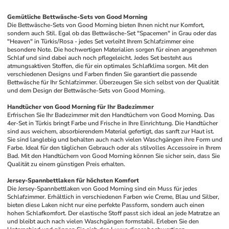
Gemütliche Bettwäsche-Sets von Good Morning
Die Bettwäsche-Sets von Good Morning bieten Ihnen nicht nur Komfort, 
sondern auch Stil. Egal ob das Bettwäsche-Set "Spacemen" in Grau oder das 
"Heaven" in Türkis/Rosa - jedes Set verleiht Ihrem Schlafzimmer eine 
besondere Note. Die hochwertigen Materialien sorgen für einen angenehmen 
Schlaf und sind dabei auch noch pflegeleicht. Jedes Set besteht aus 
atmungsaktiven Stoffen, die für ein optimales Schlafklima sorgen. Mit den 
verschiedenen Designs und Farben finden Sie garantiert die passende 
Bettwäsche für Ihr Schlafzimmer. Überzeugen Sie sich selbst von der Qualität 
und dem Design der Bettwäsche-Sets von Good Morning.
Handtücher von Good Morning für Ihr Badezimmer
Erfrischen Sie Ihr Badezimmer mit den Handtüchern von Good Morning. Das 
4er-Set in Türkis bringt Farbe und Frische in Ihre Einrichtung. Die Handtücher 
sind aus weichem, absorbierendem Material gefertigt, das sanft zur Haut ist. 
Sie sind langlebig und behalten auch nach vielen Waschgängen ihre Form und 
Farbe. Ideal für den täglichen Gebrauch oder als stilvolles Accessoire in Ihrem 
Bad. Mit den Handtüchern von Good Morning können Sie sicher sein, dass Sie 
Qualität zu einem günstigen Preis erhalten.
Jersey-Spannbettlaken für höchsten Komfort
Die Jersey-Spannbettlaken von Good Morning sind ein Muss für jedes 
Schlafzimmer. Erhältlich in verschiedenen Farben wie Creme, Blau und Silber, 
bieten diese Laken nicht nur eine perfekte Passform, sondern auch einen 
hohen Schlafkomfort. Der elastische Stoff passt sich ideal an jede Matratze an 
und bleibt auch nach vielen Waschgängen formstabil. Erleben Sie den 