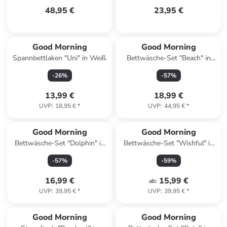
48,95 €
23,95 €
Good Morning
Good Morning
Spannbettlaken "Uni" in Weiß
Bettwäsche-Set "Beach" in
Hellblau/ Beige
-
26
%
-
57
%
13,99 €
18,99 €
UVP
:
18,95 €
*
UVP
:
44,95 €
*
Good Morning
Good Morning
Bettwäsche-Set "Dolphin" in
Bettwäsche-Set "Wishful" in
Bunt
Hellblau
-
57
%
-
59
%
16,99 €
15,99 €
ab
:
UVP
:
39,95 €
*
UVP
:
39,95 €
*
Good Morning
Good Morning