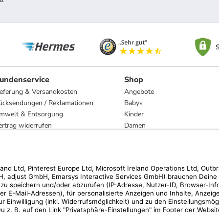
S
undenservice
Shop
ieferung & Versandkosten
Angebote
ücksendungen / Reklamationen
Babys
mwelt & Entsorgung
Kinder
ertrag widerrufen
Damen
esetzliche Gewährleistung und Reparatur
Herren
Wohnen
Trachten
Marken