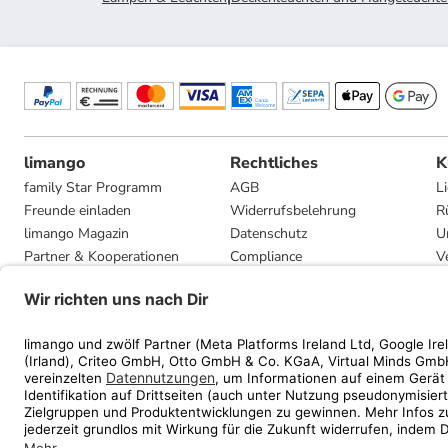
limango
Rechtliches
K
family Star Programm
AGB
L
Freunde einladen
Widerrufsbelehrung
R
limango Magazin
Datenschutz
U
Partner & Kooperationen
Compliance
V
Jobs
Impressum
G
Presse
Privatsphäre-Einstellungen
Mediadaten
Geschenkgutscheinbedingungen