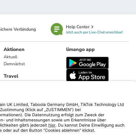
Help Center
ichere Verbindung
Jetzt auch per Live-Chat erreichbar!
Aktionen
limango app
Aktuell
Demnächst
Travel
Reiseangebote
limango.nl
limango.pl