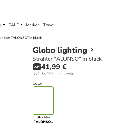
g
SALE
Marken
Travel
trahler "ALONSO" in black
Globo lighting
Strahler "ALONSO" in black
41,99 €
-
23
%
UVP
:
54,99 €
*
inkl. MwSt.
Color
Strahler
"ALONSO"
in black