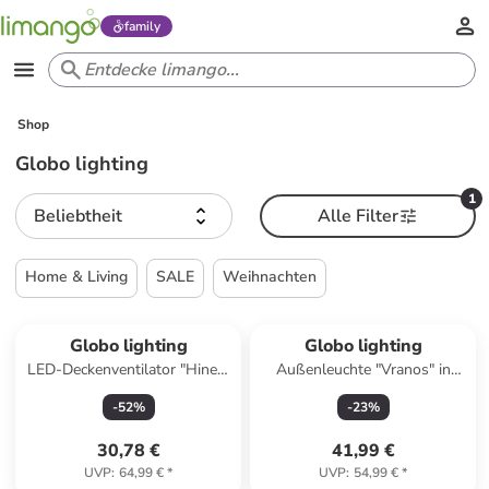
family
Shop
Globo lighting
1
Beliebtheit
Alle Filter
Home & Living
SALE
Weihnachten
Globo lighting
Globo lighting
LED-Deckenventilator "Hinea"
Außenleuchte "Vranos" in
in Schwarz - (H)13 x Ø 40,6
Schwarz - Ø 24 cm
-
52
%
-
23
%
cm
30,78 €
41,99 €
UVP
:
64,99 €
*
UVP
:
54,99 €
*