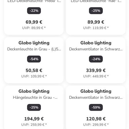
LED-Deckenleuchte "Heda" in
LED-Deckenleuchte "Rae" in
Gold - (H)4,7 x Ø 35 cm
Schwarz - (B)45,5 x (H)12 x
-
22
%
-
25
%
(T)7,2 cm
69,99 €
89,99 €
UVP
:
89,99 €
*
UVP
:
119,99 €
*
Globo lighting
Globo lighting
Deckenleuchte in Grau - (L)53
Deckenventilator in Schwarz -
x (B)6 x (H)14,5 cm
(H)37,2 x Ø 13,2 cm
-
54
%
-
24
%
50,58 €
339,99 €
UVP
:
109,99 €
*
UVP
:
449,99 €
*
Globo lighting
Globo lighting
Hängeleuchte in Grau -
Deckenventilator in Schwarz -
(H)120 x Ø 35 cm
(H)18 x Ø 50 cm
-
25
%
-
59
%
194,99 €
120,98 €
UVP
:
259,99 €
*
UVP
:
299,99 €
*