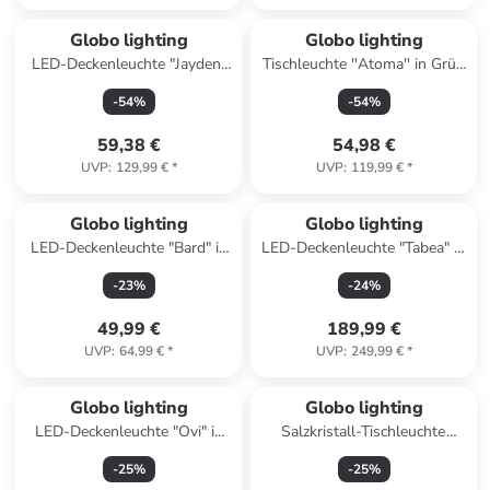
Globo lighting
Globo lighting
LED-Deckenleuchte "Jayden"
Tischleuchte ''Atoma'' in Grün
in Schwarz/ Beige - (B)48 x
- (H)39 x Ø 28 cm
-
54
%
-
54
%
(H)52 x (T)48 cm
59,38 €
54,98 €
UVP
:
129,99 €
*
UVP
:
119,99 €
*
Globo lighting
Globo lighting
LED-Deckenleuchte "Bard" in
LED-Deckenleuchte "Tabea" in
Braun/ Schwarz - (B)42 x (H)8
Gold - Ø 50 cm
-
23
%
-
24
%
x (T)31 cm
49,99 €
189,99 €
UVP
:
64,99 €
*
UVP
:
249,99 €
*
Globo lighting
Globo lighting
LED-Deckenleuchte "Ovi" in
Salzkristall-Tischleuchte
Weiß - Ø 60 cm
"Stone" in Orange - (H)19 x Ø
-
25
%
-
25
%
12 cm