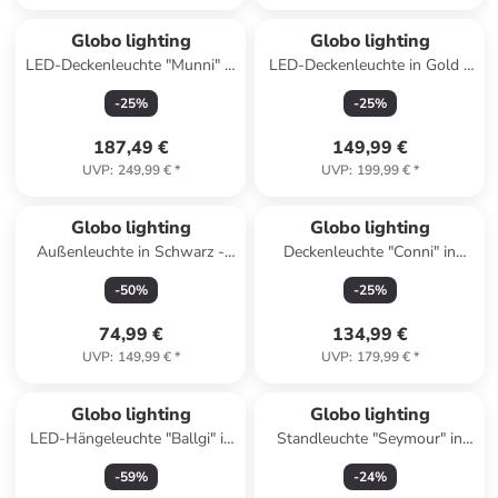
Globo lighting
Globo lighting
LED-Deckenleuchte "Munni" in
LED-Deckenleuchte in Gold -
Hellgrau - (L)68 x (B)55 x
(B)65,5 x (H)7,5 x (T)40,6 cm
-
25
%
-
25
%
(H)10 cm
187,49 €
149,99 €
UVP
:
249,99 €
*
UVP
:
199,99 €
*
Globo lighting
Globo lighting
Außenleuchte in Schwarz -
Deckenleuchte "Conni" in
(H)100 x Ø 14,3 cm
Schwarz - Ø 40 cm
-
50
%
-
25
%
74,99 €
134,99 €
UVP
:
149,99 €
*
UVP
:
179,99 €
*
Globo lighting
Globo lighting
LED-Hängeleuchte "Ballgi" in
Standleuchte "Seymour" in
Schwarz/ Grau/ Creme - (H)90
Schwarz/ Grau - (H)208 cm
-
59
%
-
24
%
x Ø 45 cm