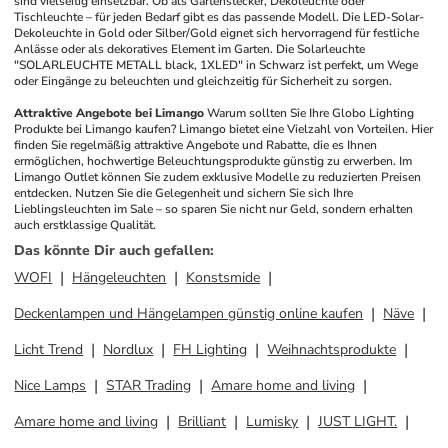
sind vielseitig einsetzbar. Ob als Gartenstecker, Dekoleuchte oder 
Tischleuchte – für jeden Bedarf gibt es das passende Modell. Die LED-Solar-
Dekoleuchte in Gold oder Silber/Gold eignet sich hervorragend für festliche 
Anlässe oder als dekoratives Element im Garten. Die Solarleuchte 
"SOLARLEUCHTE METALL black, 1XLED" in Schwarz ist perfekt, um Wege 
oder Eingänge zu beleuchten und gleichzeitig für Sicherheit zu sorgen.
Attraktive Angebote bei Limango
Warum sollten Sie Ihre Globo Lighting 
Produkte bei Limango kaufen? Limango bietet eine Vielzahl von Vorteilen. Hier 
finden Sie regelmäßig attraktive Angebote und Rabatte, die es Ihnen 
ermöglichen, hochwertige Beleuchtungsprodukte günstig zu erwerben. Im 
Limango Outlet können Sie zudem exklusive Modelle zu reduzierten Preisen 
entdecken. Nutzen Sie die Gelegenheit und sichern Sie sich Ihre 
Lieblingsleuchten im Sale – so sparen Sie nicht nur Geld, sondern erhalten 
auch erstklassige Qualität.
Das könnte Dir auch gefallen
:
WOFI
Hängeleuchten
Konstsmide
Deckenlampen und Hängelampen günstig online kaufen
Näve
Licht Trend
Nordlux
FH Lighting
Weihnachtsprodukte
Nice Lamps
STAR Trading
Amare home and living
Amare home and living
Brilliant
Lumisky
JUST LIGHT.