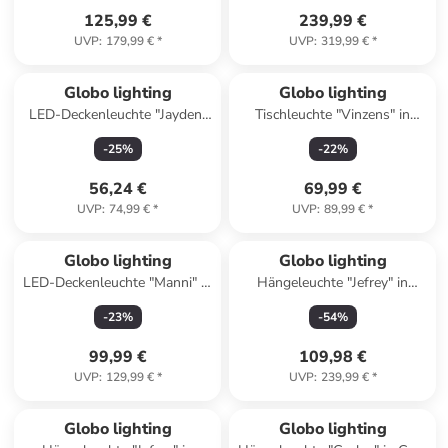
125,99 €
239,99 €
UVP
:
179,99 €
*
UVP
:
319,99 €
*
Globo lighting
Globo lighting
LED-Deckenleuchte "Jayden"
Tischleuchte "Vinzens" in
in Hellbraun - (B)44 x (H)5,2 x
Hellbraun - (L)30 x (B)25,5 cm
-
25
%
-
22
%
(T)29 cm
56,24 €
69,99 €
UVP
:
74,99 €
*
UVP
:
89,99 €
*
Globo lighting
Globo lighting
LED-Deckenleuchte "Manni" in
Hängeleuchte "Jefrey" in
Schwarz - Ø 48,5 cm
Schwarz/ Grau - (H)120 x Ø
-
23
%
-
54
%
47 cm
99,99 €
109,98 €
UVP
:
129,99 €
*
UVP
:
239,99 €
*
Globo lighting
Globo lighting