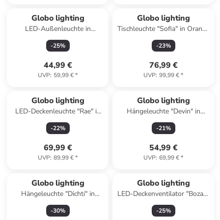
Globo lighting
Globo lighting
LED-Außenleuchte in
Tischleuchte "Sofia" in Orange
Anthrazit - (B)10 x (H)12,5 cm
- (H)50 x Ø 26,5 cm
-
25
%
-
23
%
44,99 €
76,99 €
UVP
:
59,99 €
*
UVP
:
99,99 €
*
Globo lighting
Globo lighting
LED-Deckenleuchte "Rae" in
Hängeleuchte "Devin" in
Schwarz - (B)33 x (H)12 x
Schwarz - Ø 15 cm
-
22
%
-
21
%
(T)7,2 cm
69,99 €
54,99 €
UVP
:
89,99 €
*
UVP
:
69,99 €
*
Globo lighting
Globo lighting
Hängeleuchte "Dichti" in
LED-Deckenventilator "Bozan"
Schwarz/ Gold - (B)84 x
in Schwarz - (H)13,5 x Ø 50
-
30
%
-
25
%
(H)150 x (T)18 cm
cm