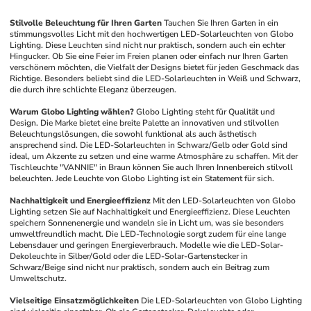
Stilvolle Beleuchtung für Ihren Garten
Tauchen Sie Ihren Garten in ein 
stimmungsvolles Licht mit den hochwertigen LED-Solarleuchten von Globo 
Lighting. Diese Leuchten sind nicht nur praktisch, sondern auch ein echter 
Hingucker. Ob Sie eine Feier im Freien planen oder einfach nur Ihren Garten 
verschönern möchten, die Vielfalt der Designs bietet für jeden Geschmack das 
Richtige. Besonders beliebt sind die LED-Solarleuchten in Weiß und Schwarz, 
die durch ihre schlichte Eleganz überzeugen.
Warum Globo Lighting wählen?
Globo Lighting steht für Qualität und 
Design. Die Marke bietet eine breite Palette an innovativen und stilvollen 
Beleuchtungslösungen, die sowohl funktional als auch ästhetisch 
ansprechend sind. Die LED-Solarleuchten in Schwarz/Gelb oder Gold sind 
ideal, um Akzente zu setzen und eine warme Atmosphäre zu schaffen. Mit der 
Tischleuchte "VANNIE" in Braun können Sie auch Ihren Innenbereich stilvoll 
beleuchten. Jede Leuchte von Globo Lighting ist ein Statement für sich.
Nachhaltigkeit und Energieeffizienz
Mit den LED-Solarleuchten von Globo 
Lighting setzen Sie auf Nachhaltigkeit und Energieeffizienz. Diese Leuchten 
speichern Sonnenenergie und wandeln sie in Licht um, was sie besonders 
umweltfreundlich macht. Die LED-Technologie sorgt zudem für eine lange 
Lebensdauer und geringen Energieverbrauch. Modelle wie die LED-Solar-
Dekoleuchte in Silber/Gold oder die LED-Solar-Gartenstecker in 
Schwarz/Beige sind nicht nur praktisch, sondern auch ein Beitrag zum 
Umweltschutz.
Vielseitige Einsatzmöglichkeiten
Die LED-Solarleuchten von Globo Lighting 