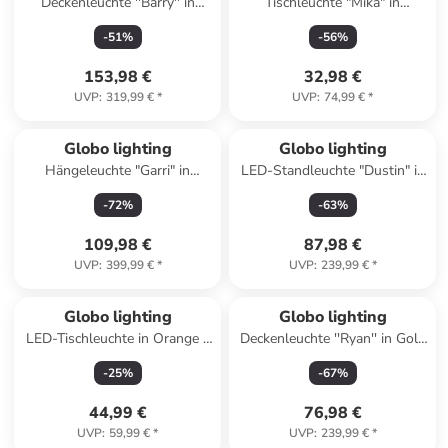
Deckenleuchte ''Barry'' in
Tischleuchte "Mika" in
Braun/ Schwarz - (B)74 x
Hellbraun/ Gold - (H)25 x Ø
-
51
%
-
56
%
(H)18 x (T)32,5 cm
20 cm
153,98 €
32,98 €
UVP
:
319,99 €
*
UVP
:
74,99 €
*
Globo lighting
Globo lighting
Hängeleuchte "Garri" in
LED-Standleuchte "Dustin" in
Schwarz - (L)107 x (B)16 x
Schwarz/ Hellbraun - (L)30,7
-
72
%
-
63
%
(H)120 cm
x (B)18 x (H)103 cm
109,98 €
87,98 €
UVP
:
399,99 €
*
UVP
:
239,99 €
*
Globo lighting
Globo lighting
LED-Tischleuchte in Orange -
Deckenleuchte ''Ryan'' in Gold
(B)42 x (H)56,5 x (T)11,5 cm
- (H)29,6 x Ø 34 cm
-
25
%
-
67
%
44,99 €
76,98 €
UVP
:
59,99 €
*
UVP
:
239,99 €
*