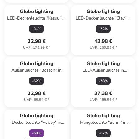
Globo lighting
Globo lighting
LED-Deckenleuchte "Kassu" in
LED-Deckenleuchte "Clay" in
Hellbraun/ Schwarz - (L)72 x
Hellbraun - Ø 40 cm
-
81
%
-
72
%
(B)27 x (H)18 cm
32,98 €
43,98 €
UVP
:
179,99 €
*
UVP
:
159,99 €
*
Globo lighting
Globo lighting
Außenleuchte "Boston" in
LED-Außenleuchte in
Schwarz - (H)110 cm
Schwarz - (B)22,5 x (H)34 cm
-
52
%
-
78
%
32,98 €
37,38 €
UVP
:
69,99 €
*
UVP
:
169,99 €
*
family
rabatt
Globo lighting
Globo lighting
Deckenleuchte "Robby" in
Hängeleuchte "Senni" in
Schwarz/ Grau - (B)70 x (H)17
Schwarz - (H)120 x Ø 59 cm
-
50
%
-
82
%
x (T)35 cm