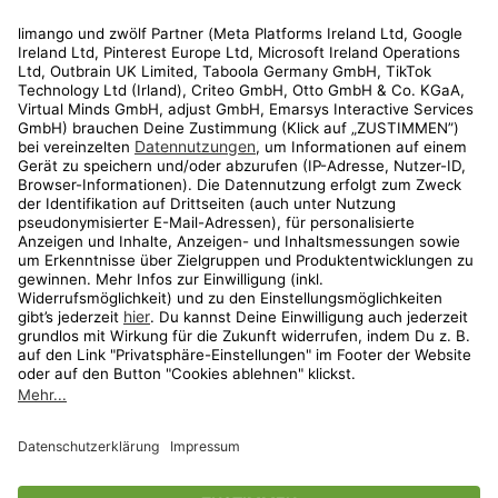
Rechtliches
Kundenservice
Shop
Aktionen
Travel
limango.nl
limango.pl