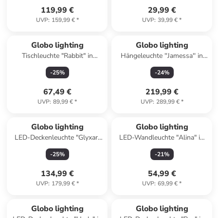
119,99 €
29,99 €
UVP
:
159,99 €
*
UVP
:
39,99 €
*
Globo lighting
Globo lighting
Tischleuchte "Rabbit" in
Hängeleuchte ''Jamessa'' in
Schwarz/ Gold - (H)41 x Ø 18
Gold - (H)150 x Ø 43 cm
-
25
%
-
24
%
cm
67,49 €
219,99 €
UVP
:
89,99 €
*
UVP
:
289,99 €
*
Globo lighting
Globo lighting
LED-Deckenleuchte "Glyxar"
LED-Wandleuchte "Alina" in
in Schwarz Gold - (H)16 x Ø
Hellbraun - (B)13,2 x (H)8,9
-
25
%
-
21
%
50 cm
cm
134,99 €
54,99 €
UVP
:
179,99 €
*
UVP
:
69,99 €
*
Globo lighting
Globo lighting