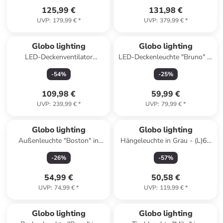
125,99 €
131,98 €
UVP
:
179,99 €
*
UVP
:
379,99 €
*
Globo lighting
Globo lighting
LED-Deckenventilator
LED-Deckenleuchte "Bruno" in
"Celinata" in Schwarz/ Braun -
Hellbraun/ Weiß - (H)9,5 x Ø
-
54
%
-
25
%
(B)44 x (H)13,5 cm
36 cm
109,98 €
59,99 €
UVP
:
239,99 €
*
UVP
:
79,99 €
*
Globo lighting
Globo lighting
Außenleuchte "Boston" in
Hängeleuchte in Grau - (L)61
Anthrazit - (B)12,7 x (H)60 cm
x (B)6 x (H)120 cm
-
26
%
-
57
%
54,99 €
50,58 €
UVP
:
74,99 €
*
UVP
:
119,99 €
*
Globo lighting
Globo lighting