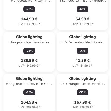
Hängeleuchte "Maxy" in
Tischleuchte in Bunt - (H)39,5
Schwarz/ Grau - (B)80 cm
x Ø 27 cm
-
23
%
-
60
%
144,99 €
54,98 €
UVP
:
189,99 €
*
UVP
:
139,99 €
*
Globo lighting
Globo lighting
Hängeleuchte ''Jessica'' in
LED-Deckenleuchte ''Blevins''
Bunt - (B)90 x (H)120 x (T)25
- EEK E (EEK A bis G) - (B)25
-
24
%
-
23
%
cm
x (H)8,5 x (T)25 cm
189,99 €
41,99 €
UVP
:
249,99 €
*
UVP
:
54,99 €
*
Globo lighting
Globo lighting
Hängeleuchte "Devin" in Gold/
LED-Hängeleuchte "Fiore" in
Grau/ Transparent - Ø 47 cm
Schwarz/ Gold - (B)77,5 x
-
55
%
-
30
%
(H)120 x (T)24 cm
164,98 €
167,99 €
UVP
:
369,99 €
*
UVP
:
239,99 €
*