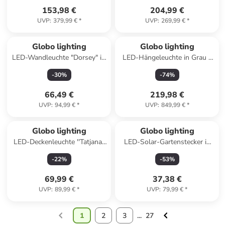
153,98 €
204,99 €
UVP
:
379,99 €
*
UVP
:
269,99 €
*
Globo lighting
Globo lighting
LED-Wandleuchte "Dorsey" in
LED-Hängeleuchte in Grau -
Silber/ Gold - (B)20,3 x
(L)99 x (B)20 x (H)150 cm
-
30
%
-
74
%
(H)31,5 cm
66,49 €
219,98 €
UVP
:
94,99 €
*
UVP
:
849,99 €
*
Globo lighting
Globo lighting
LED-Deckenleuchte ''Tatjana''
LED-Solar-Gartenstecker in
- EEK E (EEK A bis G) - (B)80
Silber/ Gold - (H)37 x Ø 27
-
22
%
-
53
%
x (H)5,6 x (T)22 cm
cm
69,99 €
37,38 €
UVP
:
89,99 €
*
UVP
:
79,99 €
*
1
2
3
...
27