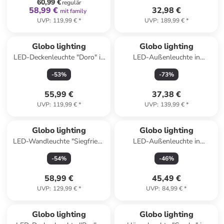
60,99 €
regulär
58,99 €
32,98 €
mit family
UVP
:
119,99 €
*
UVP
:
189,99 €
*
Globo lighting
Globo lighting
LED-Deckenleuchte "Doro" in
LED-Außenleuchte in
Hellbraun/ Grau - (B)80 x
Anthrazit - (H)37 x Ø 25 cm
-
53
%
-
73
%
(H)20 x (T)6,5 cm
55,99 €
37,38 €
UVP
:
119,99 €
*
UVP
:
139,99 €
*
Globo lighting
Globo lighting
LED-Wandleuchte "Siegfried"
LED-Außenleuchte in
in Hellbraun - (B)29,5 x (H)8
Anthrazit - (B)16 x (H)5,5 cm
-
54
%
-
46
%
cm
58,99 €
45,49 €
UVP
:
129,99 €
*
UVP
:
84,99 €
*
family
rabatt
Globo lighting
Globo lighting