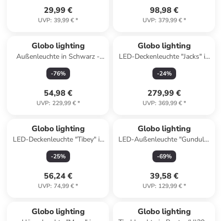
29,99 €
98,98 €
UVP
:
39,99 €
*
UVP
:
379,99 €
*
Globo lighting
Globo lighting
Außenleuchte in Schwarz -
LED-Deckenleuchte "Jacks" in
(H)100 x Ø 32 cm
Weiß/ Hellbraun - (L)58 x
-
76
%
-
24
%
(B)50 x (H)10 cm
54,98 €
279,99 €
UVP
:
229,99 €
*
UVP
:
369,99 €
*
Globo lighting
Globo lighting
LED-Deckenleuchte "Tibey" in
LED-Außenleuchte "Gundula"
Gold/ Weiß - (H)3 x Ø 45 cm
in Schwarz - (B)12 x (H)32 cm
-
25
%
-
69
%
56,24 €
39,58 €
UVP
:
74,99 €
*
UVP
:
129,99 €
*
Globo lighting
Globo lighting