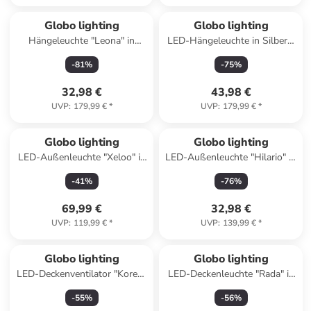
Globo lighting
Globo lighting
Hängeleuchte "Leona" in
LED-Hängeleuchte in Silber -
Schwarz/ Hellbraun - (L)33,5
(L)65 x (B)6 x (H)120 cm
-
81
%
-
75
%
x (B)35 x (H)120 cm
32,98 €
43,98 €
UVP
:
179,99 €
*
UVP
:
179,99 €
*
Globo lighting
Globo lighting
LED-Außenleuchte "Xeloo" in
LED-Außenleuchte "Hilario" in
Schwarz - (B)10 x (H)42 cm
Anthrazit - (B)20 x (H)32 cm
-
41
%
-
76
%
69,99 €
32,98 €
UVP
:
119,99 €
*
UVP
:
139,99 €
*
Globo lighting
Globo lighting
LED-Deckenventilator "Koren"
LED-Deckenleuchte "Rada" in
in Schwarz - (H)13,9 x Ø 45
Weiß/ Gelb - (H)7,5 x Ø 38 cm
-
55
%
-
56
%
cm