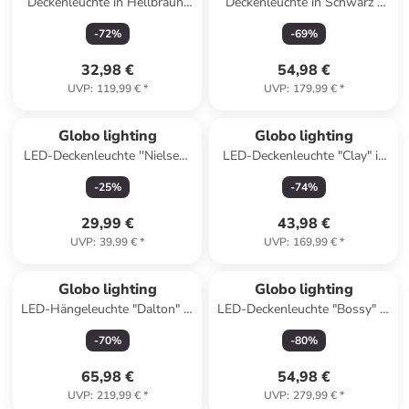
Deckenleuchte in Hellbraun/
Deckenleuchte in Schwarz -
Schwarz - (B)90 x (H)26 cm
(L)180 x (B)8 x (H)18,5 cm
-
72
%
-
69
%
32,98 €
54,98 €
UVP
:
119,99 €
*
UVP
:
179,99 €
*
Globo lighting
Globo lighting
LED-Deckenleuchte ''Nielsen''
LED-Deckenleuchte "Clay" in
- EEK F (EEK A bis G) - (H)3,5
Hellbraun - (B)40 x (H)40 cm
-
25
%
-
74
%
x Ø 30 cm
29,99 €
43,98 €
UVP
:
39,99 €
*
UVP
:
169,99 €
*
Globo lighting
Globo lighting
LED-Hängeleuchte "Dalton" in
LED-Deckenleuchte "Bossy" in
Schwarz - (L)90 x (B)15 x
Hellbraun/ Schwarz - (L)100 x
-
70
%
-
80
%
(H)130 cm
(B)27 x (H)11 cm
65,98 €
54,98 €
UVP
:
219,99 €
*
UVP
:
279,99 €
*