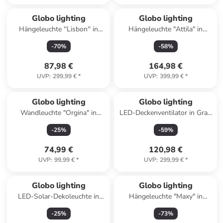
Globo lighting
Globo lighting
Hängeleuchte ''Lisbon'' in
Hängeleuchte "Attila" in
Schwarz - (B)77 x (H)120 x
Schwarz - (B)100 x (H)120 cm
-
70
%
-
58
%
(T)18 cm
87,98 €
164,98 €
UVP
:
299,99 €
*
UVP
:
399,99 €
*
Globo lighting
Globo lighting
Wandleuchte "Orgina" in
LED-Deckenventilator in Grau
Transparent - (B)24 x (H)34
- (H)44,8 x Ø 91 cm
-
25
%
-
59
%
cm
74,99 €
120,98 €
UVP
:
99,99 €
*
UVP
:
299,99 €
*
Globo lighting
Globo lighting
LED-Solar-Dekoleuchte in
Hängeleuchte "Maxy" in
Silber - (H)29 x Ø 20 cm
Silber/ Schwarz - Ø 49 cm
-
25
%
-
73
%