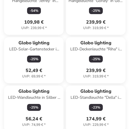
Hängeleuchte "Jefrey" in
Hängeleuchte "Gorley" in Gold
Schwarz/ Beige - (H)120 x Ø
- Ø 40 cm
-
54
%
-
25
%
47 cm
109,98 €
239,99 €
UVP
:
239,99 €
*
UVP
:
319,99 €
*
Globo lighting
Globo lighting
LED-Solar-Gartenstecker in
LED-Deckenleuchte "Riha" in
Silber/ Schwarz - (H)124 cm
Schwarz/ Grau - (B)87 cm
-
25
%
-
25
%
52,49 €
239,99 €
UVP
:
69,99 €
*
UVP
:
319,99 €
*
Globo lighting
Globo lighting
LED-Wandleuchte in Silber -
LED-Standleuchte "Della" in
(B)7 x (H)7,5 cm
Schwarz - (H)190,4 cm
-
25
%
-
23
%
56,24 €
174,99 €
UVP
:
74,99 €
*
UVP
:
229,99 €
*