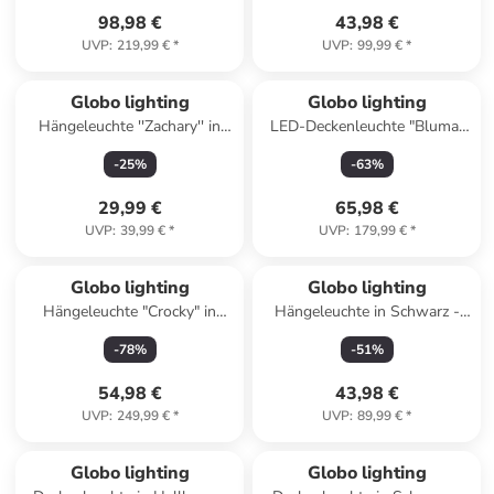
98,98 €
43,98 €
UVP
:
219,99 €
*
UVP
:
99,99 €
*
Globo lighting
Globo lighting
Hängeleuchte ''Zachary'' in
LED-Deckenleuchte "Bluma"
Schwarz - (H)26 x Ø 17 cm
in Weiß - (H)6,5 x Ø 46 cm
-
25
%
-
63
%
29,99 €
65,98 €
UVP
:
39,99 €
*
UVP
:
179,99 €
*
Globo lighting
Globo lighting
Hängeleuchte "Crocky" in
Hängeleuchte in Schwarz -
Schwarz - (L)80 x (B)10 x
(L)79 x (B)17 x (H)120 cm
-
78
%
-
51
%
(H)150 cm
54,98 €
43,98 €
UVP
:
249,99 €
*
UVP
:
89,99 €
*
Globo lighting
Globo lighting