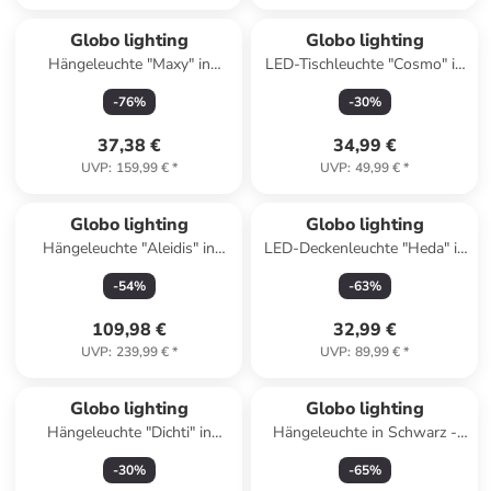
Globo lighting
Globo lighting
Hängeleuchte "Maxy" in
LED-Tischleuchte "Cosmo" in
Silber/ Schwarz - Ø 29 cm
Silber - (B)12 x (H)22,5 x
-
76
%
-
30
%
(T)11 cm
37,38 €
34,99 €
UVP
:
159,99 €
*
UVP
:
49,99 €
*
Globo lighting
Globo lighting
Hängeleuchte "Aleidis" in
LED-Deckenleuchte "Heda" in
Schwarz/ Hellbraun - (B)67 x
Silber- (H)7 x Ø 35 cm
-
54
%
-
63
%
(H)120 x (T)33 cm
109,98 €
32,99 €
UVP
:
239,99 €
*
UVP
:
89,99 €
*
Globo lighting
Globo lighting
Hängeleuchte "Dichti" in
Hängeleuchte in Schwarz -
Weiß/ Beige - (B)84 x (H)150
(L)100 cm
-
30
%
-
65
%
x (T)18 cm