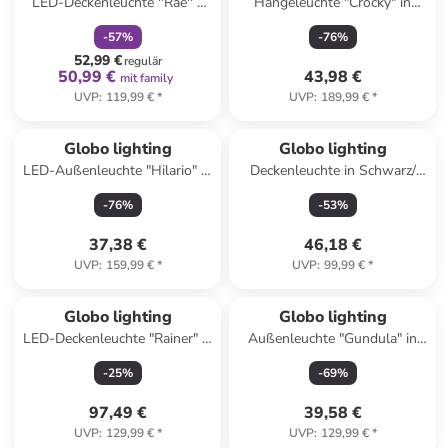
LED-Deckenleuchte ''Rae'' -
Hängeleuchte "Crocky" in
EEK F (EEK A bis G) - (B)45,5
Schwarz - (H)150 x Ø 34 cm
-
57
%
-
76
%
x (H)12 x (T)7,2 cm
52,99 €
regulär
50,99 €
43,98 €
mit family
UVP
:
119,99 €
*
UVP
:
189,99 €
*
Globo lighting
Globo lighting
LED-Außenleuchte "Hilario" in
Deckenleuchte in Schwarz/
Schwarz - (B)20 x (H)32 cm
Braun - (H)31,5 x Ø 24 cm
-
76
%
-
53
%
37,38 €
46,18 €
UVP
:
159,99 €
*
UVP
:
99,99 €
*
Globo lighting
Globo lighting
LED-Deckenleuchte "Rainer" in
Außenleuchte "Gundula" in
Weiß/ Hellbraun - (H)10 x Ø
Schwarz - (B)15,5 x (H)32 x
-
25
%
-
69
%
40 cm
(T)12 cm
97,49 €
39,58 €
UVP
:
129,99 €
*
UVP
:
129,99 €
*