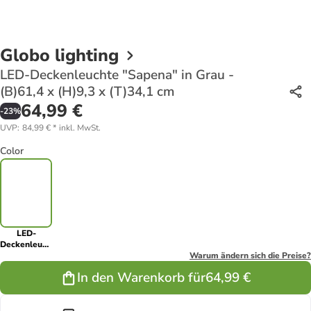
Globo lighting
LED-Deckenleuchte "Sapena" in Grau -
(B)61,4 x (H)9,3 x (T)34,1 cm
64,99 €
-
23
%
UVP
:
84,99 €
*
inkl. MwSt.
Color
LED-
Deckenleuchte
"Sapena" in
Warum ändern sich die Preise?
Grau -
In den Warenkorb für
64,99 €
(B)61,4 x
(H)9,3 x
(T)34,1 cm