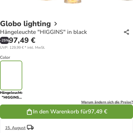
Globo lighting
Hängeleuchte "HIGGINS" in black
97,49 €
-
25
%
UVP
:
129,99 €
*
inkl. MwSt.
Color
Hängeleuchte
"HIGGINS"
in black
Warum ändern sich die Preise?
In den Warenkorb für
97,49 €
15. August