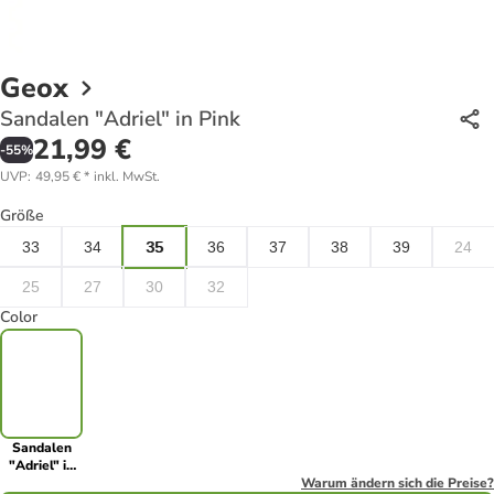
Geox
Sandalen "Adriel" in Pink
21,99 €
-
55
%
UVP
:
49,95 €
*
inkl. MwSt.
Größe
33
34
35
36
37
38
39
24
25
27
30
32
Color
Sandalen
"Adriel" in
Pink
Warum ändern sich die Preise?