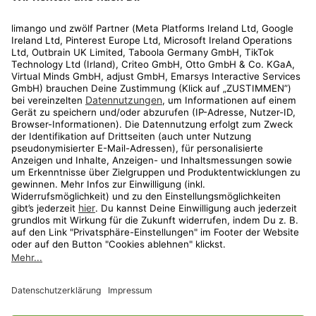
Rechtliches
Kundenservice
Shop
Aktionen
Travel
limango.nl
limango.pl