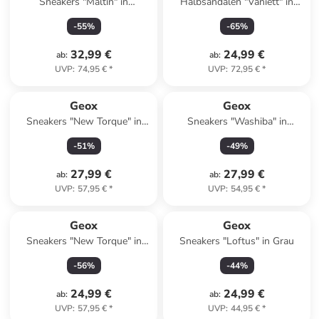
Sneakers "Maltin" in
Halbsandalen "Vaniett" in
Dunkelblau
Rosa
-
55
%
-
65
%
32,99 €
24,99 €
ab
:
ab
:
UVP
:
74,95 €
*
UVP
:
72,95 €
*
Geox
Geox
Sneakers "New Torque" in
Sneakers "Washiba" in
Dunkelblau/ Silber
Schwarz
-
51
%
-
49
%
27,99 €
27,99 €
ab
:
ab
:
UVP
:
57,95 €
*
UVP
:
54,95 €
*
Geox
Geox
Sneakers "New Torque" in
Sneakers "Loftus" in Grau
Bunt
-
56
%
-
44
%
24,99 €
24,99 €
ab
:
ab
:
UVP
:
57,95 €
*
UVP
:
44,95 €
*