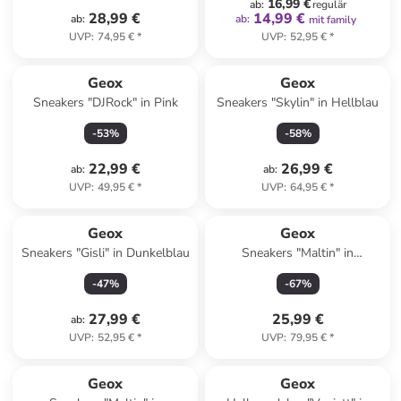
16,99 €
ab
:
regulär
28,99 €
14,99 €
ab
:
ab
:
mit family
UVP
:
74,95 €
*
UVP
:
52,95 €
*
Geox
Geox
Sneakers "DJRock" in Pink
Sneakers "Skylin" in Hellblau
-
53
%
-
58
%
22,99 €
26,99 €
ab
:
ab
:
UVP
:
49,95 €
*
UVP
:
64,95 €
*
Geox
Geox
Sneakers "Gisli" in Dunkelblau
Sneakers "Maltin" in
Dunkelblau/ Pink
-
47
%
-
67
%
27,99 €
25,99 €
ab
:
UVP
:
52,95 €
*
UVP
:
79,95 €
*
Geox
Geox