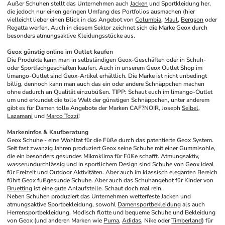
Außer Schuhen stellt das Unternehmen auch 
Jacken
 und Sportkleidung her, 
die jedoch nur einen geringen Umfang des Portfolios ausmachen (hier 
vielleicht lieber einen Blick in das Angebot von 
Columbia
, 
Maul
, 
Bergson
 oder 
Regatta werfen. Auch in diesem Sektor zeichnet sich die Marke Geox durch 
besonders atmungsaktive Kleidungsstücke aus.
Geox günstig online im Outlet kaufen
Die Produkte kann man in selbständigen Geox-Geschäften oder in Schuh- 
oder Sportfachgeschäften kaufen. Auch in unserem Geox Outlet Shop im 
limango-Outlet sind Geox-Artikel erhältlich. Die Marke ist nicht unbedingt 
billig, dennoch kann man auch das ein oder andere Schnäppchen machen 
ohne dadurch an Qualität einzubüßen. TIPP: Schaut euch im limango-Outlet 
um und erkundet die tolle Welt der günstigen Schnäppchen, unter anderem 
gibt es für Damen tolle Angebote der Marken CAF?NOIR, Joseph 
Seibel
, 
Lazamani
 und 
Marco Tozzi
!
Markeninfos & Kaufberatung
Geox Schuhe - eine Wohltat für die Füße durch das patentierte Geox System. 
Seit fast zwanzig Jahren produziert Geox seine Schuhe mit einer Gummisohle, 
die ein besonders gesundes Mikroklima für Füße schafft. Atmungsaktiv, 
wasserundurchlässig und in sportlichem Design sind 
Schuhe
 von Geox ideal 
für Freizeit und Outdoor Aktivitäten. Aber auch im klassisch eleganten Bereich 
führt Geox fußgesunde Schuhe. Aber auch das Schuhangebot für Kinder von 
Bruetting
 ist eine gute Anlaufstelle. Schaut doch mal rein.
Neben Schuhen produziert das Unternehmen wetterfeste Jacken und 
atmungsaktive Sportbekleidung, sowohl 
Damensportbekleidung
 als auch 
Herrensportbekleidung. Modisch flotte und bequeme Schuhe und Bekleidung 
von Geox (und anderen Marken wie 
Puma
, 
Adidas
, Nike oder 
Timberland
) für 