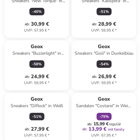
Sneakers "New Torque" in
Sneakers "Kalispera" in
Blau/ Pink
Anthrazit
-
46
%
-
51
%
30,99 €
28,99 €
ab
:
ab
:
UVP
:
57,95 €
*
UVP
:
59,95 €
*
Geox
Geox
Sneakers "Buzzerlight" in
Sneakers "Gisli" in Dunkelblau
Schwarz/ Rot
-
58
%
-
54
%
24,99 €
26,99 €
ab
:
ab
:
UVP
:
59,95 €
*
UVP
:
59,95 €
*
family
rabatt
Geox
Geox
Sneakers "DJRock" in Weiß
Sandalen "Costarei" in Weiß/
Silber
-
51
%
-
79
%
15,99 €
ab
:
regulär
27,99 €
13,99 €
ab
:
ab
:
mit family
UVP
:
57,95 €
*
UVP
:
67,95 €
*