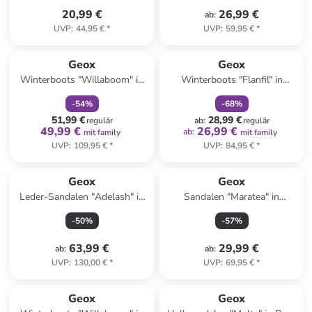
20,99 €
26,99 €
ab
:
UVP
:
44,95 €
*
UVP
:
59,95 €
*
family
rabatt
family
rabatt
Geox
Geox
Winterboots "Willaboom" in
Winterboots "Flanfil" in
Dunkelblau
Schwarz/ Grau
-
54
%
-
68
%
51,99 €
28,99 €
regulär
ab
:
regulär
49,99 €
26,99 €
ab
:
mit family
mit family
UVP
:
109,95 €
*
UVP
:
84,95 €
*
Geox
Geox
Leder-Sandalen "Adelash" in
Sandalen "Maratea" in
Schwarz
Dunkelblau
-
50
%
-
57
%
63,99 €
29,99 €
ab
:
ab
:
UVP
:
130,00 €
*
UVP
:
69,95 €
*
family
rabatt
Geox
Geox