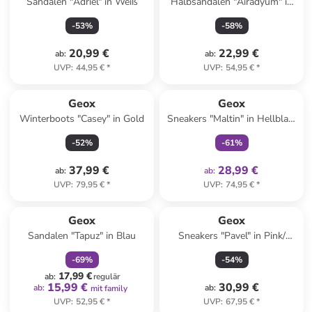
Sandalen "Adriel" in Weiß
Halbsandalen "Airadyum" in
Dunkelblau/ Orange
-
53
%
-
58
%
20,99 €
22,99 €
ab
:
ab
:
UVP
:
44,95 €
*
UVP
:
54,95 €
*
family
exklusiv
Geox
Geox
Winterboots "Casey" in Gold
Sneakers "Maltin" in Hellblau/
Creme
-
52
%
-
61
%
37,99 €
28,99 €
ab
:
ab
:
UVP
:
79,95 €
*
UVP
:
74,95 €
*
family
rabatt
Reserviert
Geox
Geox
Sandalen "Tapuz" in Blau
Sneakers "Pavel" in Pink/
Orange
-
69
%
-
54
%
17,99 €
ab
:
regulär
15,99 €
30,99 €
ab
:
ab
:
mit family
UVP
:
52,95 €
*
UVP
:
67,95 €
*