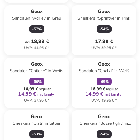
Geox
Geox
Sandalen "Adriel" in Grau
Sneakers "Sprintye" in Pink
-
57
%
-
54
%
18,99 €
17,99 €
ab
:
UVP
:
44,95 €
*
UVP
:
39,95 €
*
family
rabatt
family
rabatt
Geox
Geox
Sandalen "Chilene" in Weiß/
Sandalen "Chalki" in Weiß
Silber
-
60
%
-
69
%
16,99 €
16,99 €
regulär
regulär
14,99 €
14,99 €
mit family
mit family
UVP
:
37,95 €
*
UVP
:
49,95 €
*
Geox
Geox
Sneakers "Gisli" in Silber
Sneakers "Buzzerlight" in
Blau/ Orange
-
53
%
-
54
%