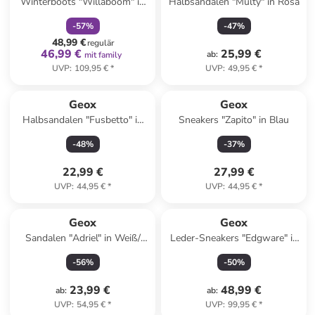
Winterboots "Willaboom" in
Halbsandalen "Multy" in Rosa
Grau
-
57
%
-
47
%
48,99 €
regulär
46,99 €
25,99 €
ab
:
mit family
UVP
:
109,95 €
*
UVP
:
49,95 €
*
Geox
Geox
Halbsandalen "Fusbetto" in
Sneakers "Zapito" in Blau
Pink
-
48
%
-
37
%
22,99 €
27,99 €
UVP
:
44,95 €
*
UVP
:
44,95 €
*
Geox
Geox
Sandalen "Adriel" in Weiß/
Leder-Sneakers "Edgware" in
Bunt
Braun
-
56
%
-
50
%
23,99 €
48,99 €
ab
:
ab
:
UVP
:
54,95 €
*
UVP
:
99,95 €
*