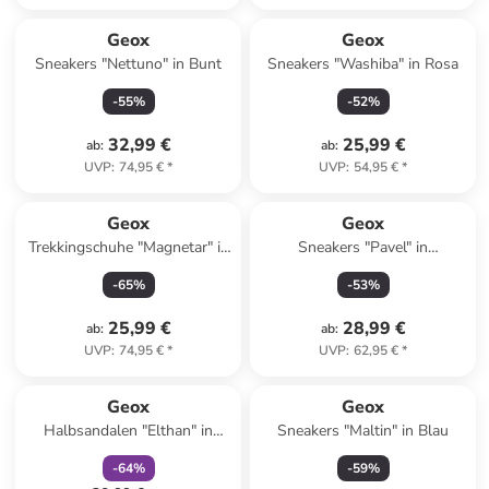
Geox
Geox
Sneakers "Nettuno" in Bunt
Sneakers "Washiba" in Rosa
-
55
%
-
52
%
32,99 €
25,99 €
ab
:
ab
:
UVP
:
74,95 €
*
UVP
:
54,95 €
*
Geox
Geox
Trekkingschuhe "Magnetar" in
Sneakers "Pavel" in
Schwarz/ Gelb
Dunkelblau
-
65
%
-
53
%
25,99 €
28,99 €
ab
:
ab
:
UVP
:
74,95 €
*
UVP
:
62,95 €
*
family
rabatt
Geox
Geox
Halbsandalen "Elthan" in
Sneakers "Maltin" in Blau
Blau/ Orange
-
64
%
-
59
%