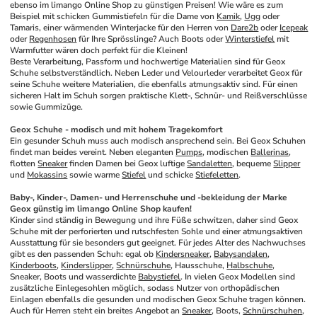
ebenso im limango Online Shop zu günstigen Preisen! Wie wäre es zum 
Beispiel mit schicken Gummistiefeln für die Dame von 
Kamik
, 
Ugg
 oder 
Tamaris, einer wärmenden Winterjacke für den Herren von 
Dare2b
 oder 
Icepeak
oder 
Regenhosen
 für Ihre Sprösslinge? Auch Boots oder 
Winterstiefel
 mit 
Warmfutter wären doch perfekt für die Kleinen!
Beste Verarbeitung, Passform und hochwertige Materialien sind für Geox 
Schuhe selbstverständlich. Neben Leder und Velourleder verarbeitet Geox für 
seine Schuhe weitere Materialien, die ebenfalls atmungsaktiv sind. Für einen 
sicheren Halt im Schuh sorgen praktische Klett-, Schnür- und Reißverschlüsse 
sowie Gummizüge.
Geox Schuhe - modisch und mit hohem Tragekomfort
Ein gesunder Schuh muss auch modisch ansprechend sein. Bei Geox Schuhen 
findet man beides vereint. Neben eleganten 
Pumps
, modischen 
Ballerinas
, 
flotten 
Sneaker
 finden Damen bei Geox luftige 
Sandaletten
, bequeme 
Slipper
und 
Mokassins
 sowie warme 
Stiefel
 und schicke 
Stiefeletten
.
Baby-, Kinder-, Damen- und Herrenschuhe und -bekleidung der Marke 
Geox günstig im limango Online Shop kaufen!
Kinder sind ständig in Bewegung und ihre Füße schwitzen, daher sind Geox 
Schuhe mit der perforierten und rutschfesten Sohle und einer atmungsaktiven 
Ausstattung für sie besonders gut geeignet. Für jedes Alter des Nachwuchses 
gibt es den passenden Schuh: egal ob 
Kindersneaker
, 
Babysandalen
, 
Kinderboots
, 
Kinderslipper
, 
Schnürschuhe
, Hausschuhe, 
Halbschuhe
, 
Sneaker, Boots und wasserdichte 
Babystiefel
. In vielen Geox Modellen sind 
zusätzliche Einlegesohlen möglich, sodass Nutzer von orthopädischen 
Einlagen ebenfalls die gesunden und modischen Geox Schuhe tragen können.
Auch für Herren steht ein breites Angebot an 
Sneaker
, Boots, 
Schnürschuhen
, 