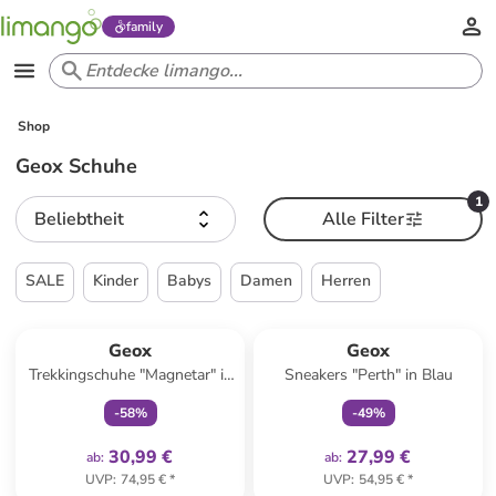
family
Shop
Geox Schuhe
1
Beliebtheit
Alle Filter
SALE
Kinder
Babys
Damen
Herren
family
exklusiv
family
exklusiv
Geox
Geox
Trekkingschuhe "Magnetar" in
Sneakers "Perth" in Blau
Blau
-
58
%
-
49
%
30,99 €
27,99 €
ab
:
ab
:
UVP
:
74,95 €
*
UVP
:
54,95 €
*