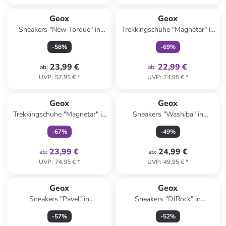
family
exklusiv
Geox
Geox
Sneakers "New Torque" in
Trekkingschuhe "Magnetar" in
Schwarz/ Orange
Blau/ Orange
-
58
%
-
69
%
23,99 €
22,99 €
ab
:
ab
:
UVP
:
57,95 €
*
UVP
:
74,95 €
*
family
exklusiv
Geox
Geox
Trekkingschuhe "Magnetar" in
Sneakers "Washiba" in
Schwarz/ Rot/ Grau
Schwarz/ Blau
-
67
%
-
49
%
23,99 €
24,99 €
ab
:
ab
:
UVP
:
74,95 €
*
UVP
:
49,95 €
*
Geox
Geox
Sneakers "Pavel" in
Sneakers "DJRock" in
Dunkelblau
Dunkelblau
-
57
%
-
52
%