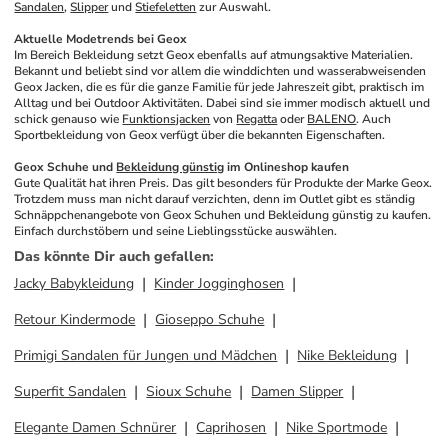
Sandalen
, 
Slipper
 und 
Stiefeletten
 zur Auswahl.
Aktuelle Modetrends bei Geox
Im Bereich Bekleidung setzt Geox ebenfalls auf atmungsaktive Materialien. 
Bekannt und beliebt sind vor allem die winddichten und wasserabweisenden 
Geox Jacken, die es für die ganze Familie für jede Jahreszeit gibt, praktisch im 
Alltag und bei Outdoor Aktivitäten. Dabei sind sie immer modisch aktuell und 
schick genauso wie 
Funktionsjacken
 von 
Regatta
 oder 
BALENO
. Auch 
Sportbekleidung von Geox verfügt über die bekannten Eigenschaften. 
Geox Schuhe und 
Bekleidung günstig
 im Onlineshop kaufen
Gute Qualität hat ihren Preis. Das gilt besonders für Produkte der Marke Geox. 
Trotzdem muss man nicht darauf verzichten, denn im Outlet gibt es ständig 
Schnäppchenangebote von Geox Schuhen und Bekleidung günstig zu kaufen. 
Einfach durchstöbern und seine Lieblingsstücke auswählen.
Das könnte Dir auch gefallen
:
Jacky Babykleidung
Kinder Jogginghosen
Retour Kindermode
Gioseppo Schuhe
Primigi Sandalen für Jungen und Mädchen
Nike Bekleidung
Superfit Sandalen
Sioux Schuhe
Damen Slipper
Elegante Damen Schnürer
Caprihosen
Nike Sportmode