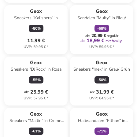
family
rabatt
Reserviert
Geox
Geox
Sneakers "Kalispera" in
Sandalen "Multy" in Blau/
Schwarz
Gelb
-
80
%
-
68
%
20,99 €
ab
:
regulär
11,99 €
18,99 €
ab
:
mit family
UVP
:
59,95 €
*
UVP
:
59,95 €
*
Geox
Geox
Sneakers "DJRock" in Rosa
Sneakers "Inek" in Grau/ Grün
-
55
%
-
50
%
25,99 €
31,99 €
ab
:
ab
:
UVP
:
57,95 €
*
UVP
:
64,95 €
*
family
rabatt
Geox
Geox
Sneakers "Maltin" in Creme/
Halbsandalen "Elthan" in
Rosa
Dunkelblau/ Rot
-
61
%
-
71
%