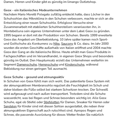
Damen, Herren und Kinder gibt es günstig im limango Outletshop.
Geox - ein italienisches Modeunternehmen
Nachdem Mario Moretti Polegato zufällig entdeckt hatte, dass Löcher in den 
Schuhsohlen das Mikroklima in den Schuhen verbessern, machte er sich an die 
Entwicklung einer neuen Schuhsohle. Erfolglose Versuche einer 
Zusammenarbeit mit etablierten Schuhherstellern veranlassten ihn, in 
Montebelluna sein eigenes Unternehmen unter dem Label Geox zu gründen. 
1995 begann er dort mit der Produktion von Schuhen. Bereits 1999 erweiterte 
Geox das Angebot um Oberbekleidung, 10 Jahre später kamen noch Sport- 
und Golfschuhe als Konkurrenz zu 
Nike
, 
Saucony
 & Co. dazu. Im Jahr 2000 
wurden die ersten Geschäfte außerhalb von Italien eröffnet und 2004 machte 
Geox den Gang an die italienische Börse. Heute erhält man Geox Produkte in 
Fachgeschäften und im Versandhandel, in eigenen Geox Shops und besonders 
günstig im Outlet. Den Hauptumsatz erzielt das Unternehmen weiterhin im 
Segment 
Damenschuhe
, 
Herrenschuhe
 und 
Kinderschuhe
, während 
Bekleidung nur einen geringen Teil ausmacht.
Geox Schuhe - gesund und atmungsaktiv
In Schuhen von Geox fühlt man sich wohl. Das patentierte Geox System mit 
der atmungsaktiven Membransohle reguliert die Feuchtigkeit im Schuh und 
daher bleiben die Füße selbst bei starkem Schwitzen trocken. Der Schweiß 
wird aufgesaugt und nach außen transportiert. Trotzdem sind die Schuhe 
wasserdicht, was bei Regen und Schnee besonders wichtig ist. Alle Geox 
Schuhe, egal ob Stiefel oder 
Stiefeletten
 für Damen, Sneaker für Herren oder 
Sandalen
 für Kinder sind mit diesen Sohlen ausgestattet, die neben ihrer 
atmungsaktiven Eigenschaft auch rutschfest sind. Apropos Regen und 
Schnee, die passende Ausrüstung für dieses Wetter finden Sie natürlich 