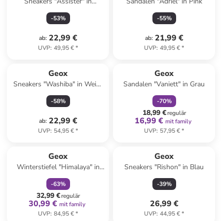
Sneakers "Assister" in
Sandalen "Adriel" in Pink
Schwarz
-
53
%
-
55
%
22,99 €
21,99 €
ab
:
ab
:
UVP
:
49,95 €
*
UVP
:
49,95 €
*
family
rabatt
Reserviert
Geox
Geox
Sneakers "Washiba" in Weiß/
Sandalen "Vaniett" in Grau
Blau
-
58
%
-
70
%
18,99 €
regulär
22,99 €
16,99 €
ab
:
mit family
UVP
:
54,95 €
*
UVP
:
57,95 €
*
family
rabatt
Geox
Geox
Winterstiefel "Himalaya" in
Sneakers "Rishon" in Blau
Beige
-
63
%
-
39
%
32,99 €
regulär
30,99 €
26,99 €
mit family
UVP
:
84,95 €
*
UVP
:
44,95 €
*