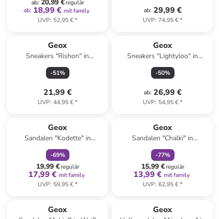
20,99 €
ab
:
regulär
18,99 €
29,99 €
ab
:
ab
:
mit family
UVP
:
52,95 €
*
UVP
:
74,95 €
*
Geox
Geox
Sneakers "Rishon" in
Sneakers "Lightyloo" in
Dunkelblau
Dunkelblau
-
51
%
-
50
%
21,99 €
26,99 €
ab
:
UVP
:
44,95 €
*
UVP
:
54,95 €
*
family
rabatt
family
rabatt
Geox
Geox
Sandalen "Kodette" in
Sandalen "Chalki" in
Schwarz
Dunkelblau
-
69
%
-
77
%
19,99 €
15,99 €
regulär
regulär
17,99 €
13,99 €
mit family
mit family
UVP
:
59,95 €
*
UVP
:
62,95 €
*
Geox
Geox