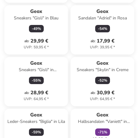
Geox
Geox
Sneakers "Gisli" in Blau
Sandalen "Adriel" in Rosa
-
49
%
-
54
%
29,99 €
17,99 €
ab
:
ab
:
UVP
:
59,95 €
*
UVP
:
39,95 €
*
Geox
Geox
Sneakers "Gisli" in
Sneakers "Skylin" in Creme
Dunkelblau/ Rosa
-
55
%
-
52
%
28,99 €
30,99 €
ab
:
ab
:
UVP
:
64,95 €
*
UVP
:
64,95 €
*
family
rabatt
Geox
Geox
Leder-Sneakers "Biglia" in Lila
Halbsandalen "Vaniett" in
Dunkelblau/ Gelb
-
59
%
-
71
%