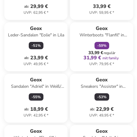
29,99 €
33,99 €
ab
:
UVP
:
62,95 €
*
UVP
:
59,95 €
*
family
rabatt
Geox
Geox
Leder-Sandalen "Eolie" in Lila
Winterboots "Flanfil" in
Schwarz
-
51
%
-
59
%
33,99 €
regulär
23,99 €
31,99 €
ab
:
mit family
UVP
:
49,95 €
*
UVP
:
79,95 €
*
Geox
Geox
Sandalen "Adriel" in Weiß/
Sneakers "Assister" in
Bunt
Hellblau
-
55
%
-
53
%
18,99 €
22,99 €
ab
:
ab
:
UVP
:
42,95 €
*
UVP
:
49,95 €
*
family
rabatt
Geox
Geox