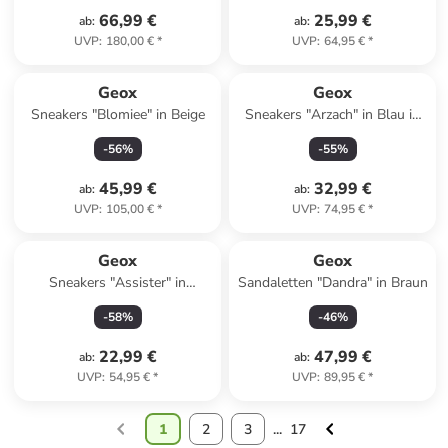
66,99 €
25,99 €
ab
:
ab
:
UVP
:
180,00 €
*
UVP
:
64,95 €
*
Geox
Geox
Sneakers "Blomiee" in Beige
Sneakers "Arzach" in Blau in
Blau
-
56
%
-
55
%
45,99 €
32,99 €
ab
:
ab
:
UVP
:
105,00 €
*
UVP
:
74,95 €
*
Geox
Geox
Sneakers "Assister" in
Sandaletten "Dandra" in Braun
Dunkelblau
-
58
%
-
46
%
22,99 €
47,99 €
ab
:
ab
:
UVP
:
54,95 €
*
UVP
:
89,95 €
*
1
2
3
...
17