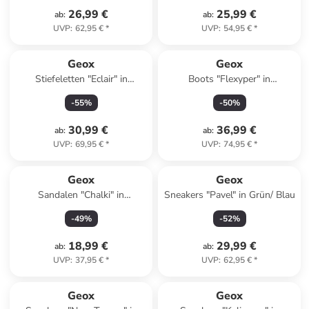
26,99 €
25,99 €
ab
:
ab
:
UVP
:
62,95 €
*
UVP
:
54,95 €
*
Geox
Geox
Stiefeletten "Eclair" in
Boots "Flexyper" in
Schwarz
Dunkelblau
-
55
%
-
50
%
30,99 €
36,99 €
ab
:
ab
:
UVP
:
69,95 €
*
UVP
:
74,95 €
*
Geox
Geox
Sandalen "Chalki" in
Sneakers "Pavel" in Grün/ Blau
Dunkelblau
-
49
%
-
52
%
18,99 €
29,99 €
ab
:
ab
:
UVP
:
37,95 €
*
UVP
:
62,95 €
*
Geox
Geox