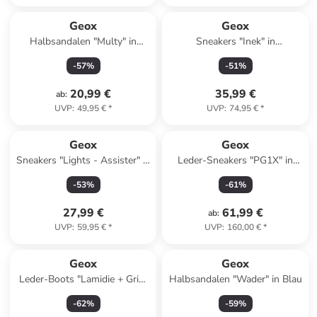
Reserviert
Geox
Geox
Halbsandalen "Multy" in
Sneakers "Inek" in
Dunkelblau/ Orange
Dunkelblau/ Orange
-
57
%
-
51
%
20,99 €
35,99 €
ab
:
UVP
:
49,95 €
*
UVP
:
74,95 €
*
Geox
Geox
Sneakers "Lights - Assister" in
Leder-Sneakers "PG1X" in
Limette
Creme/ Beige
-
53
%
-
61
%
27,99 €
61,99 €
ab
:
UVP
:
59,95 €
*
UVP
:
160,00 €
*
Geox
Geox
Leder-Boots "Lamidie + Grip"
Halbsandalen "Wader" in Blau
in Schwarz
-
62
%
-
59
%