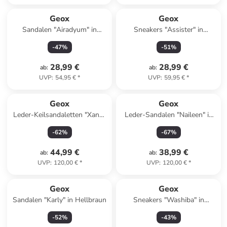
Geox
Geox
Sandalen "Airadyum" in
Sneakers "Assister" in
Dunkelblau/ Blau/ Orange
Dunkelblau
-
47
%
-
51
%
28,99 €
28,99 €
ab
:
ab
:
UVP
:
54,95 €
*
UVP
:
59,95 €
*
Geox
Geox
Leder-Keilsandaletten "Xand"
Leder-Sandalen "Naileen" in
in Hellbraun
Hellbraun/ Weiß
-
62
%
-
67
%
44,99 €
38,99 €
ab
:
ab
:
UVP
:
120,00 €
*
UVP
:
120,00 €
*
Geox
Geox
Sandalen "Karly" in Hellbraun
Sneakers "Washiba" in
Schwarz
-
52
%
-
43
%