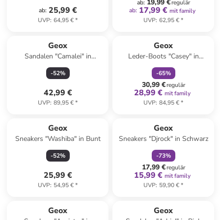
19,99 €
ab
:
regulär
25,99 €
17,99 €
ab
:
ab
:
mit family
UVP
:
64,95 €
*
UVP
:
62,95 €
*
family
rabatt
Geox
Geox
Sandalen "Camalei" in
Leder-Boots "Casey" in
Hellbraun
Schwarz
-
52
%
-
65
%
30,99 €
regulär
42,99 €
28,99 €
mit family
UVP
:
89,95 €
*
UVP
:
84,95 €
*
family
rabatt
Geox
Geox
Sneakers "Washiba" in Bunt
Sneakers "Djrock" in Schwarz
-
52
%
-
73
%
17,99 €
regulär
25,99 €
15,99 €
mit family
UVP
:
54,95 €
*
UVP
:
59,90 €
*
Geox
Geox