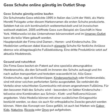
Geox Schuhe online günstig im Outlet Shop
Geox Schuhe günstig online kaufen
Die Schuhmarke Geox erblickte 1995 in Italien das Licht der Welt, als Mario 
Moretti Polegato unter diesem Markennamen die ersten Schuhe produzierte. 
Seitdem hat sie sich kontinuierlich weiterentwickelt und ist inzwischen 
weltweit etabliert. 2005 eröffnete Geox zum Beispiel ein Geschäft in New 
York. Mittlerweile ist das Unternehmen börsennotiert und im 
limango-Outlet
kann die tolle Ware gekauft werden.
Hauptprodukt der Firma sind Damen-, Herren- und Kinderschuhe. Die 
Modelinien umfassen dabei klassisch 
elegante
 Schuhe für festliche Anlässe 
ebenso wie alltagstaugliche Fußbekleidung. Eine dritte Produktlinie setzt auf 
aktuelle Modetrends.
Gesund und rutschfest
Die Firma Geox besitzt ein Patent auf eine spezielle atmungsaktive 
Membransohle, die den Schweiß im Inneren des Schuhs aufsaugt und ihn 
nach außen transportiert und trotzdem wasserdicht ist. Alle Geox-
Kinderschuhe, egal ob Kinderslipper, 
Kindersportschuh
 oder Kindersandale, 
sind mit einer solchen perforierten Sohle ausgestattet. Sie verbindet die 
Vorteile einer rutschfesten Gummisohle mit einem angenehmem Fußklima. Für 
den besseren Halt des Schuhs wird – besonders im Sektor Kinderschuhe - 
teilweise eine Kombination aus Schnür-, Klett- und Reißverschlüssen 
angeboten. Viele Modelle können mit einer zusätzlichen Einlagesohle 
bestückt werden, so dass sie auch für orthopädische Zwecke genutzt werden 
können. Wem das Konzept von Geox gefällt, ist auch bei Marken wie 
Gabor 
Kids
, 
Naturino
, 
Ricosta
 oder 
Onyx
 gut aufgehoben.