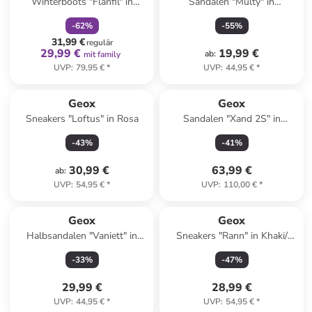
Winterboots "Flanfil" in
Sandalen "Multy" in
Dunkelblau
Dunkelblau/ Orange
-
62
%
-
55
%
31,99 €
regulär
29,99 €
19,99 €
ab
:
mit family
UVP
:
79,95 €
*
UVP
:
44,95 €
*
Geox
Geox
Sneakers "Loftus" in Rosa
Sandalen "Xand 2S" in
Hellbraun
-
43
%
-
41
%
30,99 €
63,99 €
ab
:
UVP
:
54,95 €
*
UVP
:
110,00 €
*
Geox
Geox
Halbsandalen "Vaniett" in
Sneakers "Rann" in Khaki/
Dunkelblau
Blau
-
33
%
-
47
%
29,99 €
28,99 €
UVP
:
44,95 €
*
UVP
:
54,95 €
*