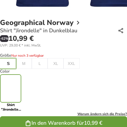
Geographical Norway
Shirt "Jirondelle" in Dunkelblau
10,99 €
-
62
%
UVP
:
29,00 €
*
inkl. MwSt.
Größe
Nur noch 3 verfügbar
S
M
L
XL
XXL
Color
Shirt
"Jirondelle"
in
Warum ändern sich die Preise?
Dunkelblau
In den Warenkorb für
10,99 €