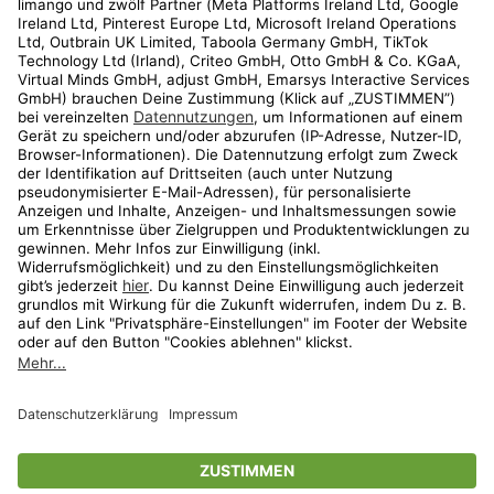
Kundenservice
Shop
Aktionen
Travel
limango.nl
limango.pl
* Streichpreise entsprechen der unverbindlichen Preisempfehlung des