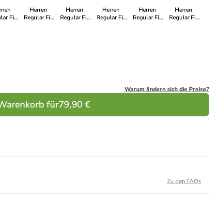
rren
Herren
Herren
Herren
Herren
Herren
lar Fit
Regular Fit
Regular Fit
Regular Fit
Regular Fit
Regular Fit
elljacke
Softshelljacke
Softshelljacke
Softshelljacke
Softshelljacke
Softshelljacke
 Blue
in ASSORT
in Navy-
in Dark Grey
in Kaki-
in Black
Red
Green
Orange
Warum ändern sich die Preise?
 Warenkorb für
79,90 €
Zu den FAQs