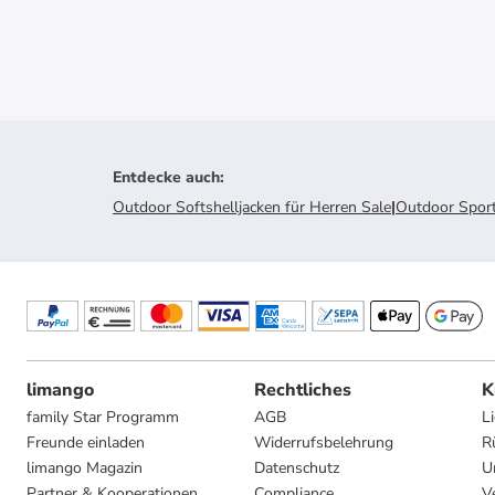
Entdecke auch
:
Outdoor Softshelljacken für Herren Sale
|
Outdoor Sport
limango
Rechtliches
K
family Star Programm
AGB
L
Freunde einladen
Widerrufsbelehrung
R
limango Magazin
Datenschutz
U
Partner & Kooperationen
Compliance
V