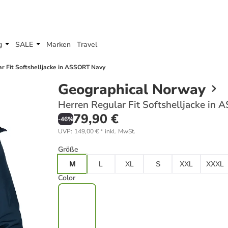
g
SALE
Marken
Travel
r Fit Softshelljacke in ASSORT Navy
Geographical Norway
Herren Regular Fit Softshelljacke in
79,90 €
-
46
%
UVP
:
149,00 €
*
inkl. MwSt.
Größe
M
L
XL
S
XXL
XXXL
Color