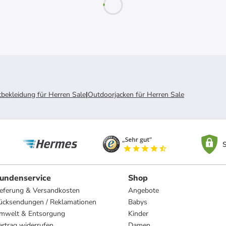
bekleidung für Herren Sale
|
Outdoorjacken für Herren Sale
S
undenservice
Shop
ieferung & Versandkosten
Angebote
ücksendungen / Reklamationen
Babys
mwelt & Entsorgung
Kinder
ertrag widerrufen
Damen