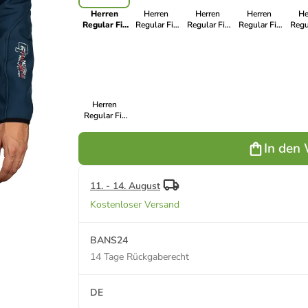
Herren
Herren
Herren
Herren
He
Regular Fit
Regular Fit
Regular Fit
Regular Fit
Regu
Softshelljacke
Softshelljacke
Softshelljacke
Softshelljacke
Softsh
in ASSORT
in ASSORT
in ASSORT
in Black-
in
Navy
Black
Dark Grey
Orange
Herren
Regular Fit
Softshelljacke
in Navy
In den
11. - 14. August
Kostenloser Versand
BANS24
14 Tage Rückgaberecht
DE