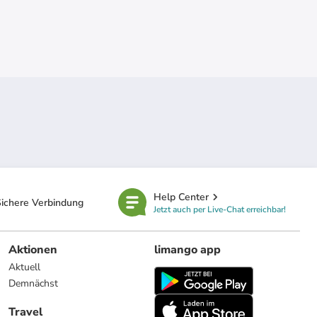
Help Center
ichere Verbindung
Jetzt auch per Live-Chat erreichbar!
Aktionen
limango app
Aktuell
Demnächst
Travel