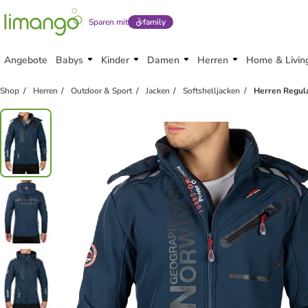
Sparen mit
family
Angebote
Babys
Kinder
Damen
Herren
Home & Livin
Shop
Herren
Outdoor & Sport
Jacken
Softshelljacken
Herren Regula