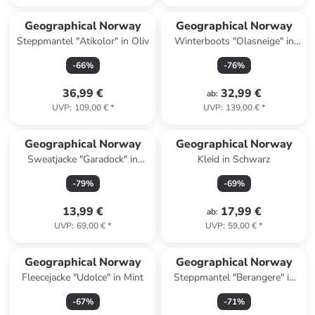
Geographical Norway
Geographical Norway
Steppmantel "Atikolor" in Oliv
Winterboots "Olasneige" in
Hellbraun
-
66
%
-
76
%
36,99 €
32,99 €
ab
:
UVP
:
109,00 €
*
UVP
:
139,00 €
*
Geographical Norway
Geographical Norway
Sweatjacke "Garadock" in
Kleid in Schwarz
Weiß
-
79
%
-
69
%
13,99 €
17,99 €
ab
:
UVP
:
69,00 €
*
UVP
:
59,00 €
*
Geographical Norway
Geographical Norway
Fleecejacke "Udolce" in Mint
Steppmantel "Berangere" in
Rosa
-
67
%
-
71
%