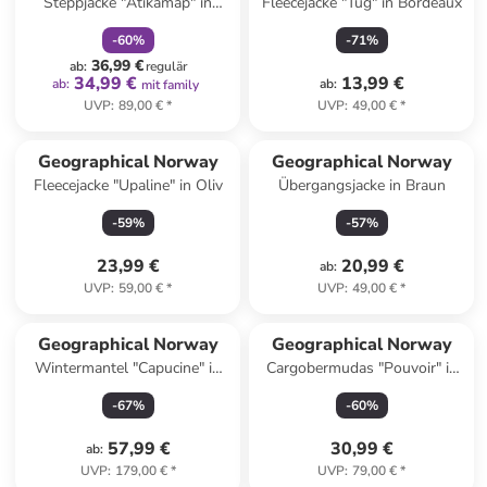
Steppjacke "Atikamap" in
Fleecejacke "Tug" in Bordeaux
Dunkelbraun
-
60
%
-
71
%
36,99 €
ab
:
regulär
34,99 €
13,99 €
ab
:
ab
:
mit family
UVP
:
89,00 €
*
UVP
:
49,00 €
*
Geographical Norway
Geographical Norway
Fleecejacke "Upaline" in Oliv
Übergangsjacke in Braun
-
59
%
-
57
%
23,99 €
20,99 €
ab
:
UVP
:
59,00 €
*
UVP
:
49,00 €
*
Geographical Norway
Geographical Norway
Wintermantel "Capucine" in
Cargobermudas "Pouvoir" in
Schwarz
Beige
-
67
%
-
60
%
57,99 €
30,99 €
ab
:
UVP
:
179,00 €
*
UVP
:
79,00 €
*