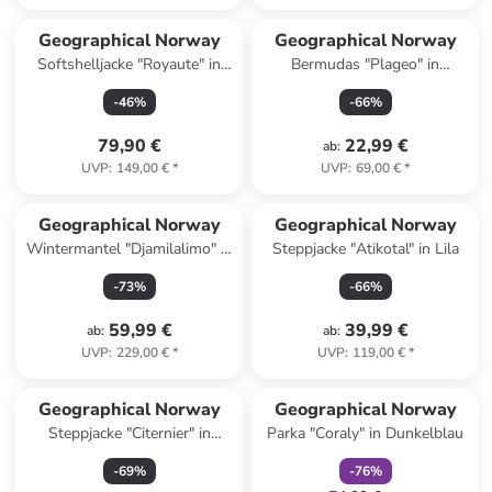
Geographical Norway
Geographical Norway
Softshelljacke "Royaute" in
Bermudas "Plageo" in
Rot
Dunkelblau
-
46
%
-
66
%
79,90 €
22,99 €
ab
:
UVP
:
149,00 €
*
UVP
:
69,00 €
*
Geographical Norway
Geographical Norway
Wintermantel "Djamilalimo" in
Steppjacke "Atikotal" in Lila
Taupe
-
73
%
-
66
%
59,99 €
39,99 €
ab
:
ab
:
UVP
:
229,00 €
*
UVP
:
119,00 €
*
family
rabatt
Geographical Norway
Geographical Norway
Steppjacke "Citernier" in
Parka "Coraly" in Dunkelblau
Schwarz
-
69
%
-
76
%