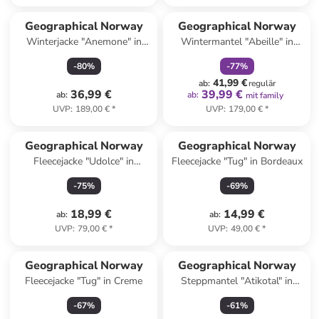
family
rabatt
Geographical Norway
Geographical Norway
Winterjacke "Anemone" in
Wintermantel "Abeille" in
Schwarz
Schwarz
-
80
%
-
77
%
41,99 €
ab
:
regulär
36,99 €
39,99 €
ab
:
ab
:
mit family
UVP
:
189,00 €
*
UVP
:
179,00 €
*
Geographical Norway
Geographical Norway
Fleecejacke "Udolce" in
Fleecejacke "Tug" in Bordeaux
Dunkelblau
-
75
%
-
69
%
18,99 €
14,99 €
ab
:
ab
:
UVP
:
79,00 €
*
UVP
:
49,00 €
*
Geographical Norway
Geographical Norway
Fleecejacke "Tug" in Creme
Steppmantel "Atikotal" in
Grün
-
67
%
-
61
%