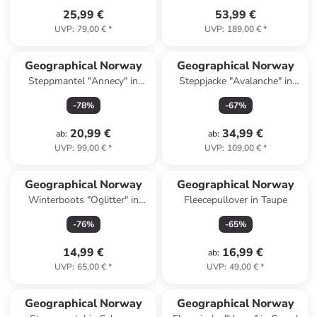
25,99 €
53,99 €
UVP
:
79,00 €
*
UVP
:
189,00 €
*
Geographical Norway
Geographical Norway
Steppmantel "Annecy" in
Steppjacke "Avalanche" in
Beige
Schwarz
-
78
%
-
67
%
20,99 €
34,99 €
ab
:
ab
:
UVP
:
99,00 €
*
UVP
:
109,00 €
*
Geographical Norway
Geographical Norway
Winterboots "Oglitter" in
Fleecepullover in Taupe
Braun
-
76
%
-
65
%
14,99 €
16,99 €
ab
:
UVP
:
65,00 €
*
UVP
:
49,00 €
*
Geographical Norway
Geographical Norway