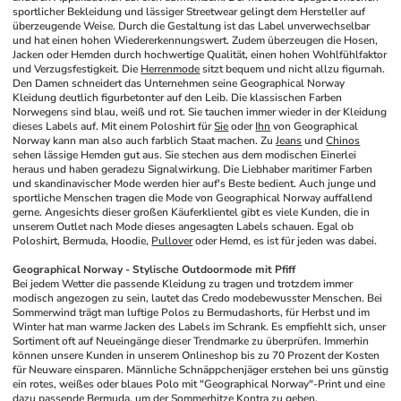
sportlicher Bekleidung und lässiger Streetwear gelingt dem Hersteller auf 
überzeugende Weise. Durch die Gestaltung ist das Label unverwechselbar 
und hat einen hohen Wiedererkennungswert. Zudem überzeugen die Hosen, 
Jacken oder Hemden durch hochwertige Qualität, einen hohen Wohlfühlfaktor 
und Verzugsfestigkeit. Die 
Herrenmode
 sitzt bequem und nicht allzu figurnah. 
Den Damen schneidert das Unternehmen seine Geographical Norway 
Kleidung deutlich figurbetonter auf den Leib. Die klassischen Farben 
Norwegens sind blau, weiß und rot. Sie tauchen immer wieder in der Kleidung 
dieses Labels auf. Mit einem Poloshirt für 
Sie
 oder 
Ihn
 von Geographical 
Norway kann man also auch farblich Staat machen. Zu 
Jeans
 und 
Chinos
sehen lässige Hemden gut aus. Sie stechen aus dem modischen Einerlei 
heraus und haben geradezu Signalwirkung. Die Liebhaber maritimer Farben 
und skandinavischer Mode werden hier auf's Beste bedient. Auch junge und 
sportliche Menschen tragen die Mode von Geographical Norway auffallend 
gerne. Angesichts dieser großen Käuferklientel gibt es viele Kunden, die in 
unserem Outlet nach Mode dieses angesagten Labels schauen. Egal ob 
Poloshirt, Bermuda, Hoodie, 
Pullover
 oder Hemd, es ist für jeden was dabei. 
Geographical Norway - Stylische Outdoormode mit Pfiff
Bei jedem Wetter die passende Kleidung zu tragen und trotzdem immer 
modisch angezogen zu sein, lautet das Credo modebewusster Menschen. Bei 
Sommerwind trägt man luftige Polos zu Bermudashorts, für Herbst und im 
Winter hat man warme Jacken des Labels im Schrank. Es empfiehlt sich, unser 
Sortiment oft auf Neueingänge dieser Trendmarke zu überprüfen. Immerhin 
können unsere Kunden in unserem Onlineshop bis zu 70 Prozent der Kosten 
für Neuware einsparen. Männliche Schnäppchenjäger erstehen bei uns günstig 
ein rotes, weißes oder blaues Polo mit "Geographical Norway"-Print und eine 
dazu passende 
Bermuda
, um der Sommerhitze Kontra zu geben. 