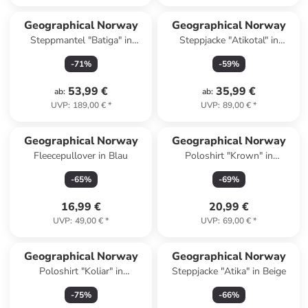
Geographical Norway
Geographical Norway
Steppmantel "Batiga" in
Steppjacke "Atikotal" in
Schwarz
Dunkelblau
-
71
%
-
59
%
53,99 €
35,99 €
ab
:
ab
:
UVP
:
189,00 €
*
UVP
:
89,00 €
*
Geographical Norway
Geographical Norway
Fleecepullover in Blau
Poloshirt "Krown" in
Dunkelblau
-
65
%
-
69
%
16,99 €
20,99 €
UVP
:
49,00 €
*
UVP
:
69,00 €
*
Geographical Norway
Geographical Norway
Poloshirt "Koliar" in
Steppjacke "Atika" in Beige
Dunkelblau
-
75
%
-
66
%