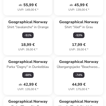
55,99 €
45,99 €
ab
:
ab
:
UVP
:
149,00 €
*
UVP
:
139,00 €
*
Geographical Norway
Geographical Norway
Shirt "Javalanche" in Orange
Shirt "Jilief" in Grau
-
51
%
-
53
%
18,99 €
17,99 €
UVP
:
39,00 €
*
UVP
:
39,00 €
*
Geographical Norway
Geographical Norway
Parka "Dagny" in Dunkelblau
Übergangsjacke "Beachwood"
in Schwarz
-
68
%
-
74
%
42,99 €
44,99 €
ab
:
UVP
:
135,00 €
*
UVP
:
175,00 €
*
Geographical Norway
Geographical Norway