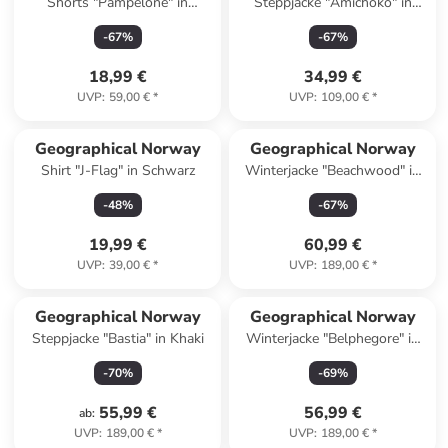
Shorts "Pampelone" in
Steppjacke "Amichoko" in
Dunkelblau
Dunkelblau
-
67
%
-
67
%
18,99 €
34,99 €
UVP
:
59,00 €
*
UVP
:
109,00 €
*
Geographical Norway
Geographical Norway
Shirt "J-Flag" in Schwarz
Winterjacke "Beachwood" in
Dunkelblau
-
48
%
-
67
%
19,99 €
60,99 €
UVP
:
39,00 €
*
UVP
:
189,00 €
*
Geographical Norway
Geographical Norway
Steppjacke "Bastia" in Khaki
Winterjacke "Belphegore" in
Dunkelblau
-
70
%
-
69
%
55,99 €
56,99 €
ab
:
UVP
:
189,00 €
*
UVP
:
189,00 €
*