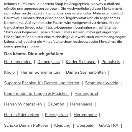
nehmen zu müssen. In unserem Shop ist Geographical Norway auffallend 
günstig und angemessen vertreten. Die Hochwertigkeit dieser Marke macht 
sich schon an den Zuschnitten und an den verwendeten Materialien deutlich. 
Baumwolle kennzeichnet einen hohen Tragekomfort und ein angenehmes 
Körperklima. Auf synthetische Fasern wird weitgehend verzichtet. Mit den 
trendstarken Sweatjacken, 
lässig
-bequemen Jogginghosen, auffallenden 
Shirts oder bequemen Hosen dieses Labels ist man immer gut angezogen. 
Unser Outlet Shop bietet eine reichhaltige Auswahl auch weiterer angesagter 
Labels und ist daher die Anlaufstelle vieler modebewusster Menschen, die 
gerne günstig shoppen.
Das könnte Dir auch gefallen
:
Herrenhemden
Damenjeans
Kinder Skihosen
Poloshirts
Khujo
Herren Sonnenbrillen
Damen Sonnenbrillen
Superdry Fashion für Damen und Herren
Schmuddelwedda
Kindermode für Jungen & Mädchen
Herrengürtel
Herren Winterjacken
Salomon
Herrenjeans
Herren Stiefeletten
Fleecejacken
Herrenmode
Schicke Damen Pullover
Kleidung
Oberteile
GAASTRA