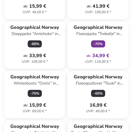
15,99 €
41,99 €
ab
:
ab
:
UVP
:
49,00 €
*
UVP
:
109,00 €
*
family
exklusiv
Geographical Norway
Geographical Norway
Steppjacke "Amichoko" in
Fleecejacke "Trebelle" in
Anthrazit
Schwarz
-
68
%
-
70
%
33,99 €
34,99 €
ab
:
ab
:
UVP
:
109,00 €
*
UVP
:
119,00 €
*
Geographical Norway
Geographical Norway
Winterboots "Osiris" in
Fleecepullover "Touki" in
Dunkelblau
Creme/ Dunkelblau
-
76
%
-
65
%
15,99 €
16,99 €
ab
:
UVP
:
69,00 €
*
UVP
:
49,00 €
*
Geographical Norway
Geographical Norway