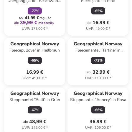
Übergangsjacke "Beachwood"
Fleecejacke in Pink
in Dunkelblau
-
77
%
-
65
%
41,99 €
ab
:
regulär
39,99 €
16,99 €
ab
:
ab
:
mit family
UVP
:
175,00 €
*
UVP
:
49,00 €
*
Geographical Norway
Geographical Norway
Fleecepullover in Hellbraun
Fleecemantel "Tartine" in
Schwarz
-
65
%
-
72
%
16,99 €
32,99 €
ab
:
UVP
:
49,00 €
*
UVP
:
119,00 €
*
Reserviert
Geographical Norway
Geographical Norway
Steppmantel "Bulli" in Grün
Steppmantel "Annecy" in Rosa
-
67
%
-
66
%
48,99 €
36,99 €
ab
:
UVP
:
149,00 €
*
UVP
:
109,00 €
*