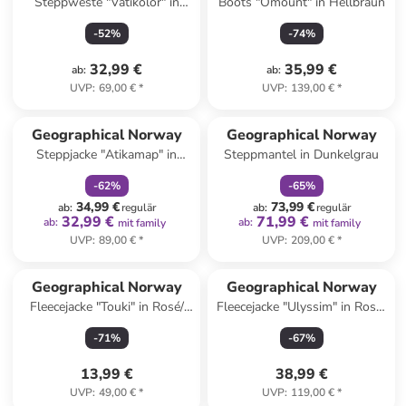
Steppweste "Vatikolor" in
Boots "Omount" in Hellbraun
Hellgrau
-
52
%
-
74
%
32,99 €
35,99 €
ab
:
ab
:
UVP
:
69,00 €
*
UVP
:
139,00 €
*
family
rabatt
family
rabatt
Geographical Norway
Geographical Norway
Steppjacke "Atikamap" in
Steppmantel in Dunkelgrau
Hellgrau
-
62
%
-
65
%
34,99 €
73,99 €
ab
:
regulär
ab
:
regulär
32,99 €
71,99 €
ab
:
ab
:
mit family
mit family
UVP
:
89,00 €
*
UVP
:
209,00 €
*
Geographical Norway
Geographical Norway
Fleecejacke "Touki" in Rosé/
Fleecejacke "Ulyssim" in Rosa/
Dunkelblau
Weiß
-
71
%
-
67
%
13,99 €
38,99 €
UVP
:
49,00 €
*
UVP
:
119,00 €
*