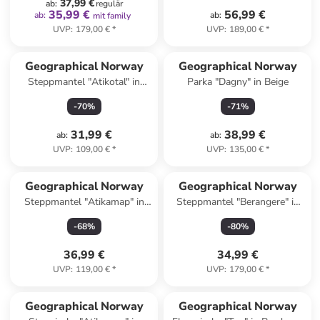
37,99 €
ab
:
regulär
35,99 €
56,99 €
ab
:
ab
:
mit family
UVP
:
179,00 €
*
UVP
:
189,00 €
*
Geographical Norway
Geographical Norway
Steppmantel "Atikotal" in
Parka "Dagny" in Beige
Dunkelblau
-
70
%
-
71
%
31,99 €
38,99 €
ab
:
ab
:
UVP
:
109,00 €
*
UVP
:
135,00 €
*
Geographical Norway
Geographical Norway
Steppmantel "Atikamap" in
Steppmantel "Berangere" in
Creme
Schwarz
-
68
%
-
80
%
36,99 €
34,99 €
UVP
:
119,00 €
*
UVP
:
179,00 €
*
family
rabatt
Geographical Norway
Geographical Norway