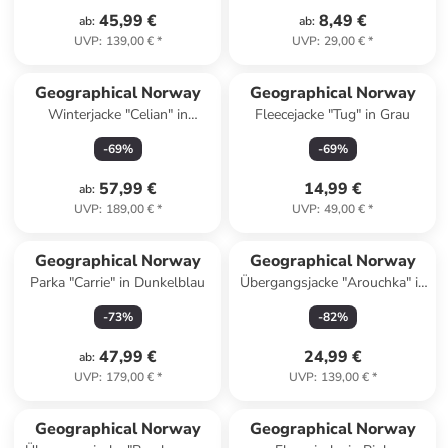
45,99 €
8,49 €
ab
:
ab
:
UVP
:
139,00 €
*
UVP
:
29,00 €
*
Geographical Norway
Geographical Norway
Winterjacke "Celian" in
Fleecejacke "Tug" in Grau
Dunkelblau
-
69
%
-
69
%
57,99 €
14,99 €
ab
:
UVP
:
189,00 €
*
UVP
:
49,00 €
*
Geographical Norway
Geographical Norway
Parka "Carrie" in Dunkelblau
Übergangsjacke "Arouchka" in
Beige
-
73
%
-
82
%
47,99 €
24,99 €
ab
:
UVP
:
179,00 €
*
UVP
:
139,00 €
*
family
rabatt
Geographical Norway
Geographical Norway