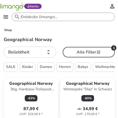
family
Shop
Geographical Norway
1
Beliebtheit
Alle Filter
SALE
Kinder
Damen
Herren
Babys
Weihnachten
Geographical Norway
Geographical Norway
3tlg. Hardcase-Trolleyset
Winterjacke "Diaz" in Schwarz
"Sillo" in Schwarz
-
83
%
-
80
%
87,99 €
34,99 €
ab
:
UVP
:
529,00 €
*
UVP
:
179,00 €
*