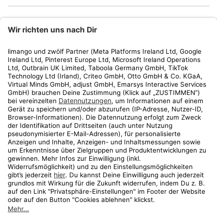
limango
Rechtliches
Kundenservice
Shop
Aktionen
Travel