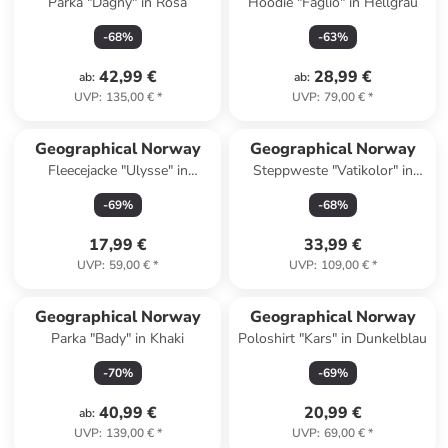
Parka "Dagny" in Rosa
Hoodie "Faglio" in Hellgrau
-
68
%
-
63
%
42,99 €
28,99 €
ab
:
ab
:
UVP
:
135,00 €
*
UVP
:
79,00 €
*
Geographical Norway
Geographical Norway
Fleecejacke "Ulysse" in
Steppweste "Vatikolor" in
Bordeaux
Bordeaux
-
69
%
-
68
%
17,99 €
33,99 €
UVP
:
59,00 €
*
UVP
:
109,00 €
*
Geographical Norway
Geographical Norway
Parka "Bady" in Khaki
Poloshirt "Kars" in Dunkelblau
-
70
%
-
69
%
40,99 €
20,99 €
ab
:
UVP
:
139,00 €
*
UVP
:
69,00 €
*