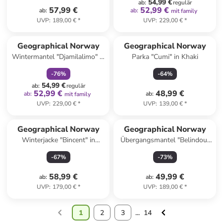
54,99 €
ab
:
regulär
57,99 €
52,99 €
ab
:
ab
:
mit family
UVP
:
189,00 €
*
UVP
:
229,00 €
*
family
rabatt
Geographical Norway
Geographical Norway
Wintermantel "Djamilalimo" in
Parka "Cumi" in Khaki
Dunkelblau
-
76
%
-
64
%
54,99 €
ab
:
regulär
52,99 €
48,99 €
ab
:
ab
:
mit family
UVP
:
229,00 €
*
UVP
:
139,00 €
*
Geographical Norway
Geographical Norway
Winterjacke "Bincent" in
Übergangsmantel "Belindou"
Schwarz
in Beige
-
67
%
-
73
%
58,99 €
49,99 €
ab
:
ab
:
UVP
:
179,00 €
*
UVP
:
189,00 €
*
1
2
3
...
14