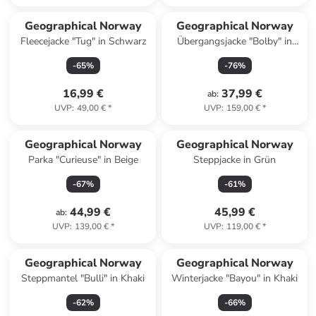
Geographical Norway
Geographical Norway
Fleecejacke "Tug" in Schwarz
Übergangsjacke "Bolby" in
Grau
-
65
%
-
76
%
16,99 €
37,99 €
ab
:
UVP
:
49,00 €
*
UVP
:
159,00 €
*
Geographical Norway
Geographical Norway
Parka "Curieuse" in Beige
Steppjacke in Grün
-
67
%
-
61
%
44,99 €
45,99 €
ab
:
UVP
:
139,00 €
*
UVP
:
119,00 €
*
Geographical Norway
Geographical Norway
Steppmantel "Bulli" in Khaki
Winterjacke "Bayou" in Khaki
-
62
%
-
66
%