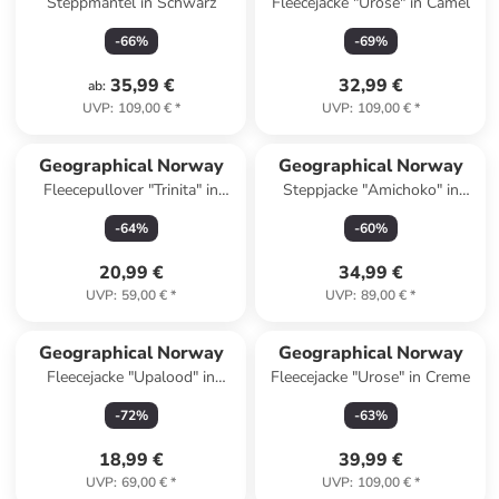
Steppmantel in Schwarz
Fleecejacke "Urose" in Camel
-
66
%
-
69
%
35,99 €
32,99 €
ab
:
UVP
:
109,00 €
*
UVP
:
109,00 €
*
Geographical Norway
Geographical Norway
Fleecepullover "Trinita" in
Steppjacke "Amichoko" in
Dunkelblau
Grün
-
64
%
-
60
%
20,99 €
34,99 €
UVP
:
59,00 €
*
UVP
:
89,00 €
*
Geographical Norway
Geographical Norway
Fleecejacke "Upalood" in
Fleecejacke "Urose" in Creme
Koralle
-
72
%
-
63
%
18,99 €
39,99 €
UVP
:
69,00 €
*
UVP
:
109,00 €
*