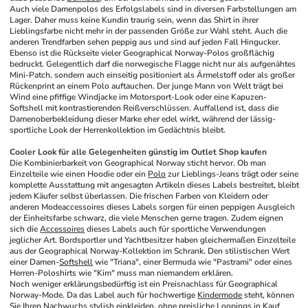
Auch viele Damenpolos des Erfolgslabels sind in diversen Farbstellungen am 
Lager. Daher muss keine Kundin traurig sein, wenn das Shirt in ihrer 
Lieblingsfarbe nicht mehr in der passenden Größe zur Wahl steht. Auch die 
anderen Trendfarben sehen peppig aus und sind auf jeden Fall Hingucker. 
Ebenso ist die Rückseite vieler Geographical Norway-Polos großflächig 
bedruckt. Gelegentlich darf die norwegische Flagge nicht nur als aufgenähtes 
Mini-Patch, sondern auch einseitig positioniert als Ärmelstoff oder als großer 
Rückenprint an einem Polo auftauchen. Der junge Mann von Welt trägt bei 
Wind eine pfiffige Windjacke im Motorsport-Look oder eine Kapuzen-
Softshell mit kontrastierenden Reißverschlüssen. Auffallend ist, dass die 
Damenoberbekleidung dieser Marke eher edel wirkt, während der lässig-
sportliche Look der Herrenkollektion im Gedächtnis bleibt.
Cooler Look für alle Gelegenheiten günstig im Outlet Shop kaufen
Die Kombinierbarkeit von Geographical Norway sticht hervor. Ob man 
Einzelteile wie einen Hoodie oder ein 
Polo
 zur Lieblings-Jeans trägt oder seine 
komplette Ausstattung mit angesagten Artikeln dieses Labels bestreitet, bleibt 
jedem Käufer selbst überlassen. Die frischen Farben von Kleidern oder 
anderen Modeaccessoires dieses Labels sorgen für einen peppigen Ausgleich 
der Einheitsfarbe schwarz, die viele Menschen gerne tragen. Zudem eignen 
sich die 
Accessoires
 dieses Labels auch für sportliche Verwendungen 
jeglicher Art. Bordsportler und Yachtbesitzer haben gleichermaßen Einzelteile 
aus der Geographical Norway-Kollektion im Schrank. Den stilistischen Wert 
einer Damen-
Softshell
 wie "Triana", einer Bermuda wie "Pastrami" oder eines 
Herren-Poloshirts wie "Kim" muss man niemandem erklären. 
Noch weniger erklärungsbedürftig ist ein Preisnachlass für Geographical 
Norway-Mode. Da das Label auch für hochwertige 
Kindermode
 steht, können 
Sie Ihren Nachwuchs stylish einkleiden, ohne preisliche Loopings in Kauf 