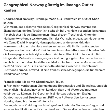
Geographical Norway günstig im limango Outlet
kaufen
Geographical Norway | Trendige Mode aus Frankreich im Outlet Shop 
kaufen
Wer meint, das bekannte Modelabel Geographical Norway stamme aus 
Skandinavien, der irrt. Tatsächlich steht ein bei uns nicht besonders bekanntes 
französisches Mode-Unternehmen hinter diesem Trendlabel. Hinter der 
Markenentwicklung steckte vermutlich der Wunsch, angesagten Modemarken 
wie Camp David, 
Napapijri
, Nangaparbat und anderen gehörig den 
Konkurrenzwind um die Nase wehen zu lassen. Mit ähnlich auffallenden 
Designs machen auch die Kollektionen dieses Herstellers von sich reden. Wer 
die Homepage von Arteytyl ansehen möchte, sollte nicht unter der ähnlich 
klingenden Webseite norwaygeographical.com googeln. Hier handelt es sich 
nämlich nicht um den Hersteller der Marke. Der französische Modehersteller 
heißt "Artexyl Sarl". Er residiert in Villeurbanne zwischen Grenoble und 
Clermont-Ferrand. Artextyl ist eine französische Modegruppe, die für mehrere 
Trendmarken steht.
Französische Mode mit Skandinavien-Touch
In Frankreich verfügt man über genügend Bergmassive und Skigebiete, um sich 
gedanklich mit skandinavischen Landschaften und Wetterbedingungen 
verbinden zu können. Bei Geographical Norway geht es um lässige 
Outdoormode und Streetwear mit Pfiff, vom Pullover über Longsleeve, 
Hoodie, Hemd bis hin zur 
Winterjacke
.
Die angebotene Kleidung macht mit großen Prints, der Norwegenflagge und 
anderen Applikationen auf sich aufmerksam. Der modische Spagat zwischen 