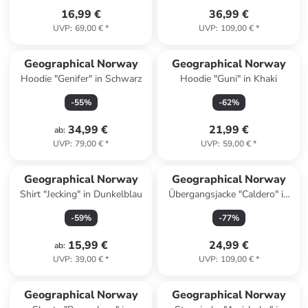
16,99 €
36,99 €
UVP
:
69,00 €
*
UVP
:
109,00 €
*
Geographical Norway
Geographical Norway
Hoodie "Genifer" in Schwarz
Hoodie "Guni" in Khaki
-
55
%
-
62
%
34,99 €
21,99 €
ab
:
UVP
:
79,00 €
*
UVP
:
59,00 €
*
Geographical Norway
Geographical Norway
Shirt "Jecking" in Dunkelblau
Übergangsjacke "Caldero" in
Grau
-
59
%
-
77
%
15,99 €
24,99 €
ab
:
UVP
:
39,00 €
*
UVP
:
109,00 €
*
Geographical Norway
Geographical Norway