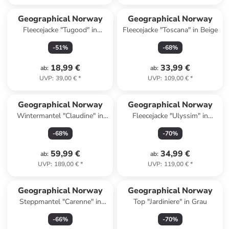
Geographical Norway
Geographical Norway
Fleecejacke "Tugood" in
Fleecejacke "Toscana" in Beige
Schwarz
-
51
%
-
68
%
18,99 €
33,99 €
ab
:
ab
:
UVP
:
39,00 €
*
UVP
:
109,00 €
*
Geographical Norway
Geographical Norway
Wintermantel "Claudine" in
Fleecejacke "Ulyssim" in
Khaki
Dunkelblau/ Weiß
-
68
%
-
70
%
59,99 €
34,99 €
ab
:
ab
:
UVP
:
189,00 €
*
UVP
:
119,00 €
*
Geographical Norway
Geographical Norway
Steppmantel "Carenne" in
Top "Jardiniere" in Grau
Taupe
-
66
%
-
70
%