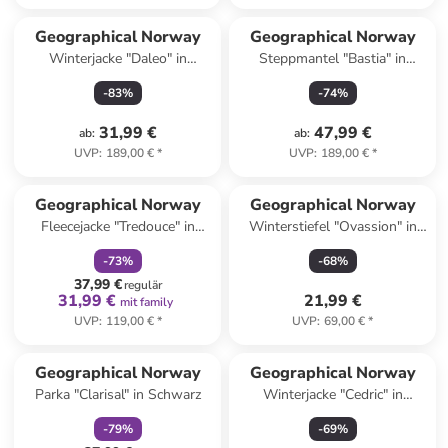
Geographical Norway
Geographical Norway
Winterjacke "Daleo" in
Steppmantel "Bastia" in
Bordeaux
Schwarz
-
83
%
-
74
%
31,99 €
47,99 €
ab
:
ab
:
UVP
:
189,00 €
*
UVP
:
189,00 €
*
family
rabatt
Geographical Norway
Geographical Norway
Fleecejacke "Tredouce" in
Winterstiefel "Ovassion" in
Creme
Hellbraun
-
73
%
-
68
%
37,99 €
regulär
31,99 €
21,99 €
mit family
UVP
:
119,00 €
*
UVP
:
69,00 €
*
family
rabatt
Geographical Norway
Geographical Norway
Parka "Clarisal" in Schwarz
Winterjacke "Cedric" in
Dunkelblau
-
79
%
-
69
%