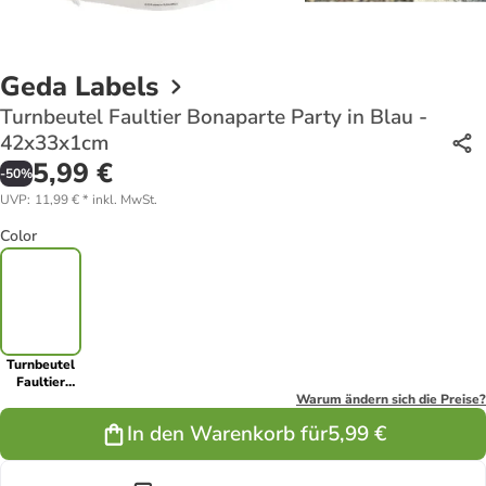
Geda Labels
Turnbeutel Faultier Bonaparte Party in Blau -
42x33x1cm
5,99 €
-
50
%
UVP
:
11,99 €
*
inkl. MwSt.
Color
Turnbeutel
Faultier
Bonaparte
Warum ändern sich die Preise?
Party in Blau
In den Warenkorb für
5,99 €
- 42x33x1cm