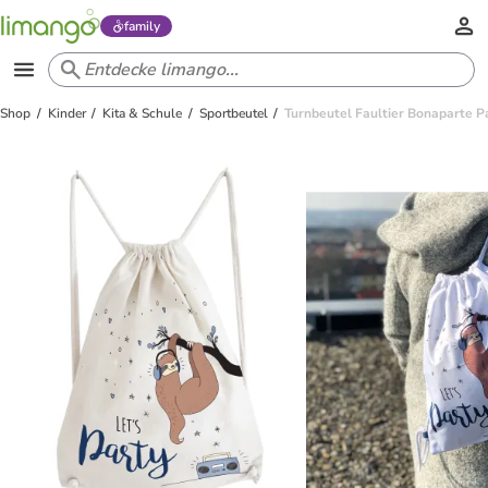
family
Shop
Kinder
Kita & Schule
Sportbeutel
Turnbeutel Faultier Bonaparte P