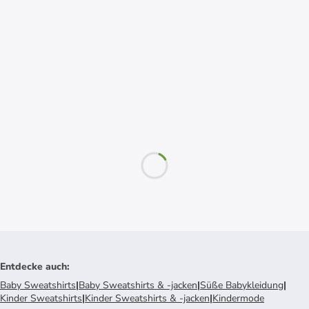
Entdecke auch
:
Baby Sweatshirts
|
Baby Sweatshirts & -jacken
|
Süße Babykleidung
|
Kinder Sweatshirts
|
Kinder Sweatshirts & -jacken
|
Kindermode