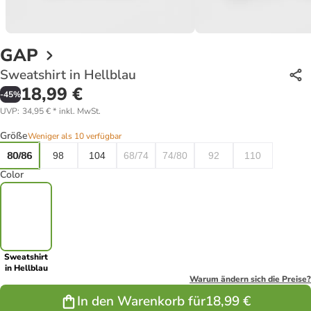
GAP
Sweatshirt in Hellblau
18,99 €
-
45
%
UVP
:
34,95 €
*
inkl. MwSt.
Größe
Weniger als 10 verfügbar
80/86
98
104
68/74
74/80
92
110
Color
Sweatshirt
in Hellblau
Warum ändern sich die Preise?
In den Warenkorb für
18,99 €