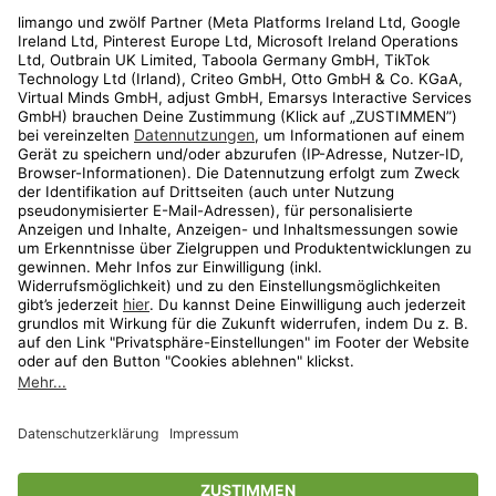
Rechtliches
Kundenservice
Shop
Aktionen
Travel
limango.nl
limango.pl