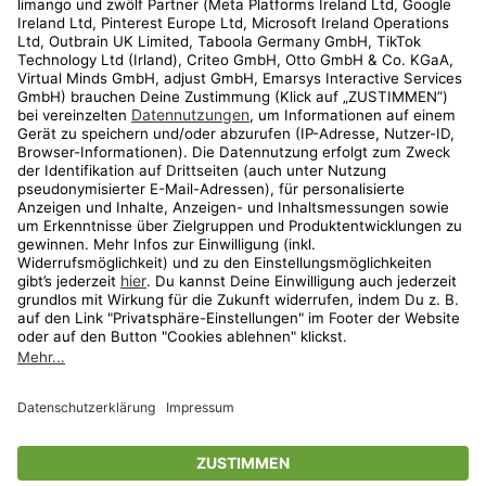
Kundenservice
Shop
Aktionen
Travel
limango.nl
limango.pl
* Streichpreise entsprechen der unverbindlichen Preisempfehlung des