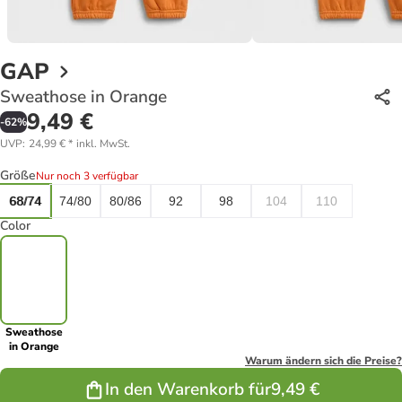
GAP
Sweathose in Orange
9,49 €
-
62
%
UVP
:
24,99 €
*
inkl. MwSt.
Größe
Nur noch 3 verfügbar
68/74
74/80
80/86
92
98
104
110
Color
Sweathose
in Orange
Warum ändern sich die Preise?
In den Warenkorb für
9,49 €