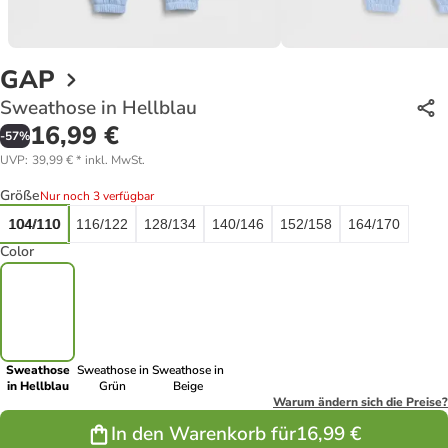
GAP
Sweathose in Hellblau
16,99 €
-
57
%
UVP
:
39,99 €
*
inkl. MwSt.
Größe
Nur noch 3 verfügbar
104/110
116/122
128/134
140/146
152/158
164/170
Color
Sweathose
Sweathose in
Sweathose in
in Hellblau
Grün
Beige
Warum ändern sich die Preise?
In den Warenkorb für
16,99 €