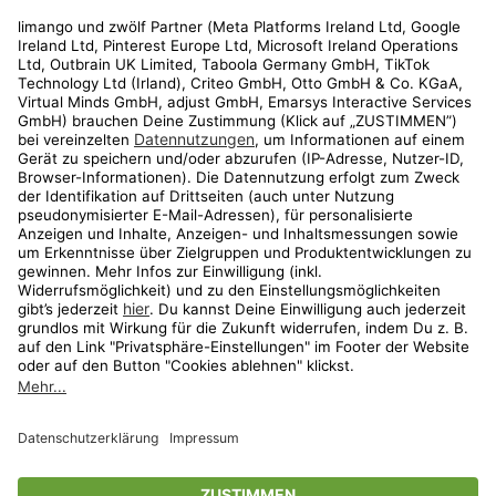
Rechtliches
Kundenservice
Shop
Aktionen
Travel
limango.nl
limango.pl