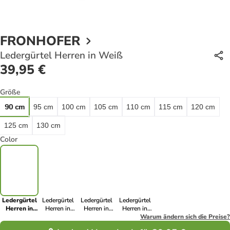
FRONHOFER
Ledergürtel Herren in Weiß
39,95 €
Größe
90 cm
95 cm
100 cm
105 cm
110 cm
115 cm
120 cm
125 cm
130 cm
Color
Ledergürtel
Ledergürtel
Ledergürtel
Ledergürtel
Herren in
Herren in
Herren in
Herren in
Weiß
Dunkelbraun
Marine
Schwarz
Warum ändern sich die Preise?