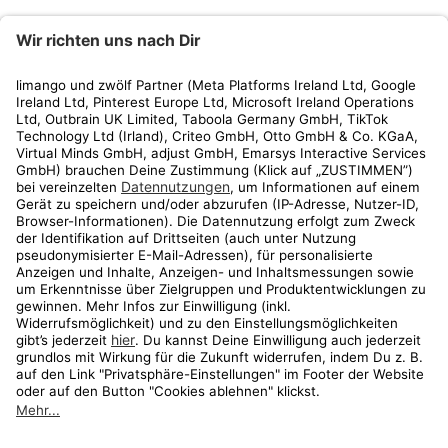
limango
Rechtliches
Kundenservice
Shop
Aktionen
Travel