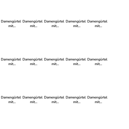
Dunkelbraun
Damengürtel
Damengürtel
Damengürtel
Damengürtel
Damengürtel
mit
mit
mit
mit
mit
Metallschlaufe
Metallschlaufe
Metallschlaufe
Metallschlaufe
Metallschlaufe
in Grau
in Pistazie
in Jade
in Pink
in Khaki
Damengürtel
Damengürtel
Damengürtel
Damengürtel
Damengürtel
mit
mit
mit
mit
mit
Metallschlaufe
Metallschlaufe
Metallschlaufe
Metallschlaufe
Metallschlaufe
in Creme
in Aqua
in Bordeaux
in Old-Rose
in Peach
Damengürtel
Damengürtel
Damengürtel
Damengürtel
Damengürtel
mit
mit
mit
mit
mit
Metallschlaufe
Metallschlaufe
Metallschlaufe
Metallschlaufe
Metallschlaufe
in Lavendel
in Weiß
in Kobalt
in Rosé
in Lemon