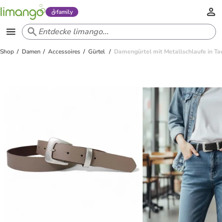
family
Shop
Damen
Accessoires
Gürtel
Damengürtel mit Metallschlaufe in T