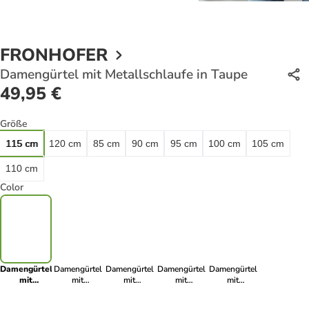
FRONHOFER
Damengürtel mit Metallschlaufe in Taupe
49,95 €
Größe
115 cm
120 cm
85 cm
90 cm
95 cm
100 cm
105 cm
110 cm
Color
Damengürtel
Damengürtel
Damengürtel
Damengürtel
Damengürtel
mit
mit
mit
mit
mit
Metallschlaufe
Metallschlaufe
Metallschlaufe
Metallschlaufe
Metallschlaufe
in Taupe
in
in Cognac
in Curry
in Schwarz