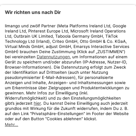
limango
Rechtliches
Kundenservice
Shop
Aktionen
Travel