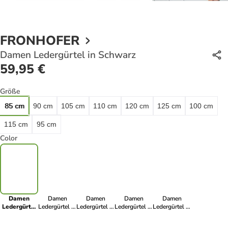
FRONHOFER
Damen Ledergürtel in Schwarz
59,95 €
Größe
85 cm
90 cm
105 cm
110 cm
120 cm
125 cm
100 cm
115 cm
95 cm
Color
Damen
Damen
Damen
Damen
Damen
Ledergürtel
Ledergürtel in
Ledergürtel in
Ledergürtel in
Ledergürtel in
in Schwarz
Dunkelbraun
Lavendel
Weiß
Bordeaux