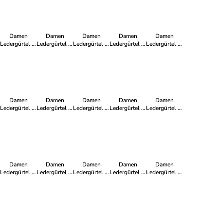
Damen
Damen
Damen
Damen
Damen
Ledergürtel in
Ledergürtel in
Ledergürtel in
Ledergürtel in
Ledergürtel in
Pink
Curry
Peach
Lemon
Marine
Damen
Damen
Damen
Damen
Damen
Ledergürtel in
Ledergürtel in
Ledergürtel in
Ledergürtel in
Ledergürtel in
Creme
Khaki
Old-Rose
Grau
Jade
Damen
Damen
Damen
Damen
Damen
Ledergürtel in
Ledergürtel in
Ledergürtel in
Ledergürtel in
Ledergürtel in
Aqua
Candy
Pistazie
Rosé
Rot