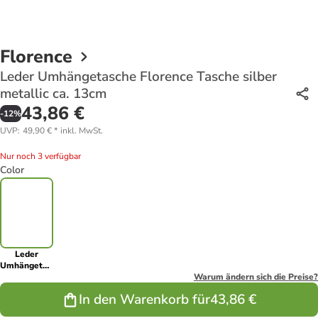
Florence
Leder Umhängetasche Florence Tasche silber
metallic ca. 13cm
43,86 €
-
12
%
UVP
:
49,90 €
*
inkl. MwSt.
Nur noch 3 verfügbar
Color
Leder
Umhängetasche
Florence
Warum ändern sich die Preise?
Tasche silber
In den Warenkorb für
43,86 €
metallic ca.
13cm