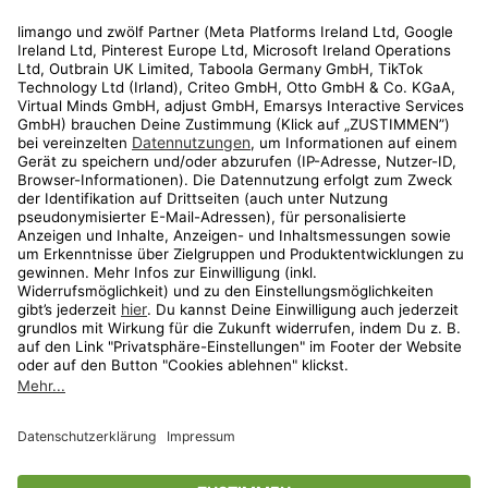
Rechtliches
Kundenservice
Shop
Aktionen
Travel
limango.nl
limango.pl